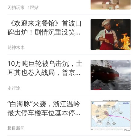
侮辱性极强！
闪拍玩家
1跟贴
《欢迎来龙餐馆》首波口
碑出炉！剧情沉重没笑
点，沈腾演技遭质疑
萌神木木
10万吨巨轮被乌击沉，土
耳其也卷入战局，普京没
想到仗会打成这样
史行途
“白海豚”来袭，浙江温岭
最大停车楼车位基本停
满，工作人员：都是避台
极目新闻
风的私家车