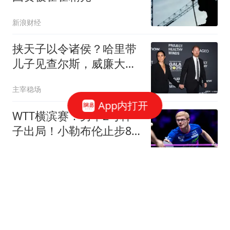
新浪财经
挟天子以令诸侯？哈里带
儿子见查尔斯，威廉大
怒：这是情感勒索
主宰稳场
App内打开
WTT横滨赛：男单2号种
子出局！小勒布伦止步8
强，不敌日本世界冠军
全言作品
马德兴：国少应该以赵松
源为核心建队；球队打法
还是缺少变化
懂球帝