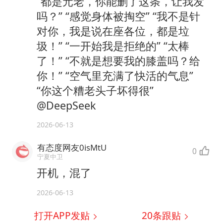
“都是元老，你能删了这条，让我发
吗？” “感觉身体被掏空” “我不是针
对你，我是说在座各位，都是垃
圾！” “一开始我是拒绝的” “太棒
了！” “不就是想要我的膝盖吗？给
你！” “空气里充满了快活的气息”
“你这个糟老头子坏得很”
@DeepSeek
2026-06-13
有态度网友0isMtU
0
宁夏中卫
开机，混了
2026-06-13
打开APP发贴
20
条跟贴