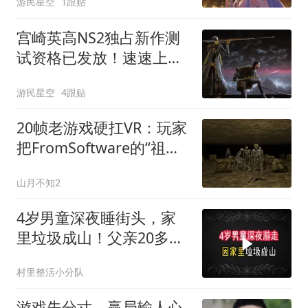
游民星空
1跟贴
宫崎英高NS2独占新作测
试资格已发放！速速上号
查看
游民星空
4跟贴
20帧老游戏硬扛VR：玩家
把FromSoftware的“祖
宗”塞进了Quest 3
山月不知2
4岁男童深夜睡街头，家
里垃圾成山！父亲20多岁
沉迷游戏不工作
村里整活小分队
游戏失分寸，赢局输人心