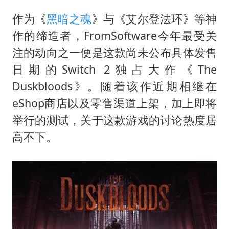
“不怕六爷挂得多 就怕六爷挂一颗”
作为《
黑暗之魂
》与《艾尔登法环》等神
牛津大学一纸声明甩不了锅
作的缔造者，FromSoftware今年最受关
网传《披荆斩棘2026》名单
注的动向之一便是这款尚未公布具体发售
新疆景区自驾服务费改为按车收费
日期的Switch 2独占大作《The
女主硬加吻戏短剧已下架
Duskbloods》。随着该作近期相继在
浙江台州《告全体市民书》
eShop商店以及零售渠道上架，加上即将
香港宏福苑火灾或由烟头引起
举行的测试，关于这款游戏的讨论热度居
高不下。
人民的健康、体质、幸福一脉相承