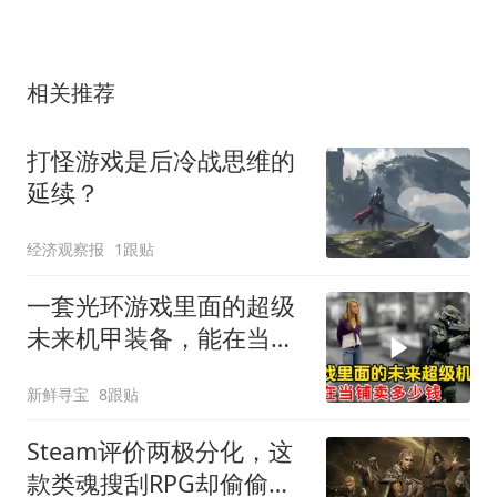
相关推荐
打怪游戏是后冷战思维的
延续？
经济观察报
1跟贴
一套光环游戏里面的超级
未来机甲装备，能在当铺
卖多少钱？
新鲜寻宝
8跟贴
Steam评价两极分化，这
款类魂搜刮RPG却偷偷攒