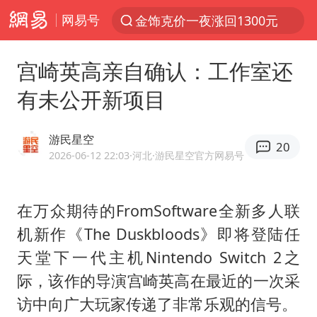
网易号
金饰克价一夜涨回1300元
解锁各地夏日限定体验
宫崎英高亲自确认：工作室还
峰哥 汪海林
有未公开新项目
西湖突现狂风暴雨 游客瞬间被浇透
富婆带资进组给自己硬加60多场吻戏
游民星空
20
河南重大刑事案嫌疑人落网
2026-06-12 22:03
·河北
·游民星空官方网易号
黄金创今年来最大单周涨幅
在万众期待的FromSoftware全新多人联
视频丨中国东方电气集团原党组副书记、董事宋致远被查
机新作《The Duskbloods》即将登陆任
梁家辉：到内地拍戏不是北上是回归
天堂下一代主机Nintendo Switch 2之
白海豚将正面袭击贯穿浙江
际，该作的导演宫崎英高在最近的一次采
酒店回应车内过夜被收150元
访中向广大玩家传递了非常乐观的信号。