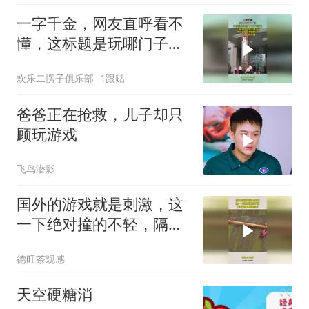
一字千金，网友直呼看不
懂，这标题是玩哪门子文
字游戏！
欢乐二愣子俱乐部
1跟贴
爸爸正在抢救，儿子却只
顾玩游戏
飞鸟潜影
国外的游戏就是刺激，这
一下绝对撞的不轻，隔着
屏幕都觉得疼
德旺茶观感
天空硬糖消