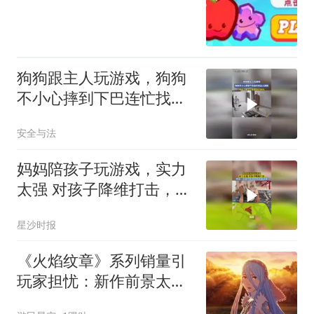
狗狗跟主人玩游戏，狗狗
不小心摔到下巴连忙找主
人安慰，网友：是一只爱
安全与法
撒娇的狗狗
妈妈陪孩子玩游戏，实力
太强 对孩子降维打击，网
友：全程只听到妈妈在催
星沙时报
进度
《火焰纹章》系列销量引
玩家担忧：新作前景太难
了