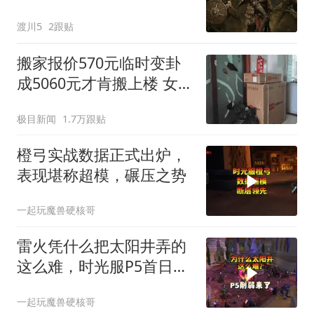
了100万玩家，官方刚发
渡川5
2跟贴
路线图准备救口碑
搬家报价570元临时变卦
成5060元才肯搬上楼 女子
傻眼
极目新闻
1.7万跟贴
橙弓实战数据正式出炉，
表现堪称超模，碾压之势
一起玩魔兽硬核哥
雷火凭什么把太阳井弄的
这么难，时光服P5首日全
员坐牢！
一起玩魔兽硬核哥