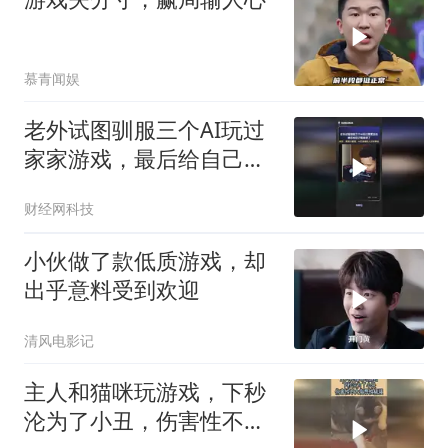
慕青闻娱
老外试图驯服三个AI玩过
家家游戏，最后给自己整
崩溃了
财经网科技
小伙做了款低质游戏，却
出乎意料受到欢迎
清风电影记
主人和猫咪玩游戏，下秒
沦为了小丑，伤害性不大