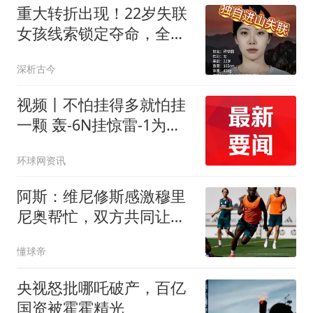
重大转折出现！22岁失联
女孩线索锁定夺命，全程
无防护令人揪心
深析古今
视频丨不怕挂得多就怕挂
一颗 轰-6N挂惊雷-1为啥
受关注？
环球网资讯
阿斯：维尼修斯感激穆里
尼奥帮忙，双方共同让步
促成续约
懂球帝
央视怒批哪吒破产，百亿
国资被霍霍精光