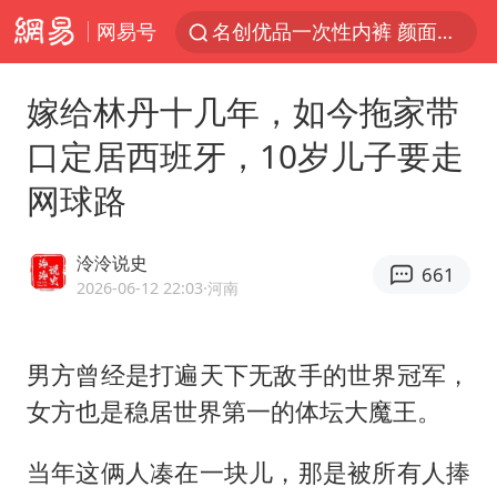
网易号
名创优品一次性内裤 颜面尽失
四川宜宾3.4级地震
嫁给林丹十几年，如今拖家带
伊斯兰版北约来了吗
口定居西班牙，10岁儿子要走
云南一地村民过火把节意外灼伤16人
网球路
中国父女泰国骑摩托车坠崖1死1伤
香港宏福苑火灾或由烟头引起
泠泠说史
661
网约车司机充电时猝死保险拒赔
2026-06-12 22:03
·河南
浙江台州《告全体市民书》
周末打虎 宋致远被查
男方曾经是打遍天下无敌手的世界冠军，
女方也是稳居世界第一的体坛大魔王。
多所高校取消艺考
上半年国内居民出游人次34.63亿
当年这俩人凑在一块儿，那是被所有人捧