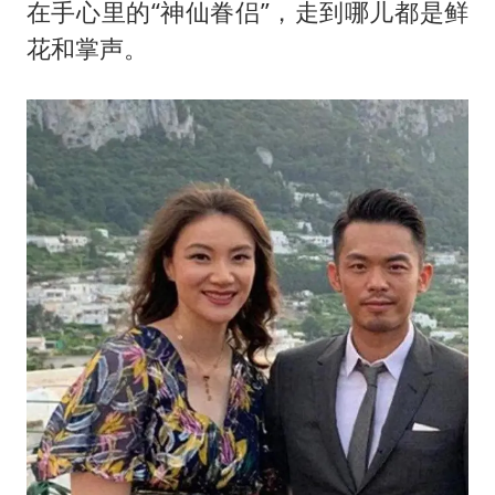
陕西柞水泥石流已致2死 仍有1人失联
在手心里的“神仙眷侣”，走到哪儿都是鲜
店主称换“青海拉面”招牌后生意更好
花和掌声。
泰国初中生饮弹自尽前开了26枪
22岁女生独闯南太行失联12天
万岁山接盘烂尾恒大文旅城
习近平心系体育强国建设