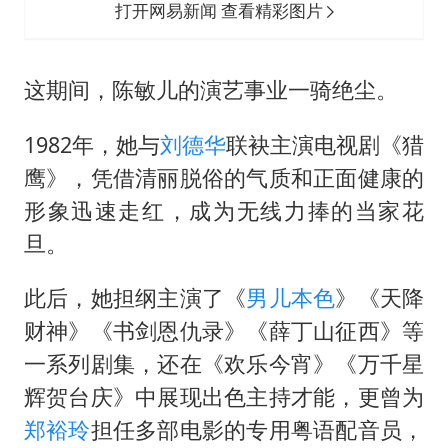
打开网易新闻 查看精彩图片
这期间，陈敏儿的演艺事业一骑绝尘。
1982年，她与
刘德华
联袂主演电视剧《猎
鹰》，凭借清丽脱俗的气质和正面健康的
形象迅速走红，成为无线力捧的当家花
旦。
此后，她担纲主演了《
男儿本色
》《天降
财神》《书剑恩仇录》《薛丁山征西》等
一系列剧集，还在《欢乐今宵》《万千星
辉贺台庆》中展现出色主持才能，更曾为
郑裕玲
担任多部电影的专用粤语配音员，