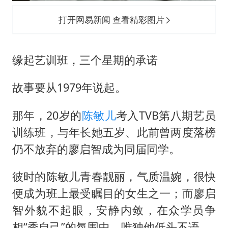
打开网易新闻 查看精彩图片
缘起艺训班，三个星期的承诺
故事要从1979年说起。
那年，20岁的
陈敏儿
考入TVB第八期艺员
训练班，与年长她五岁、此前曾两度落榜
仍不放弃的廖启智成为同届同学。
彼时的陈敏儿青春靓丽，气质温婉，很快
便成为班上最受瞩目的女生之一；而廖启
智外貌不起眼，安静内敛，在众学员争
相“秀自己”的氛围中，唯独他低头不语。