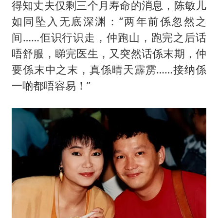
得知丈夫仅剩三个月寿命的消息，陈敏儿
如同坠入无底深渊：“两年前係忽然之
间……佢识行识走，仲跑山，跑完之后话
唔舒服，睇完医生，又突然话係末期，仲
要係末中之末，真係晴天霹雳……接纳係
一啲都唔容易！”