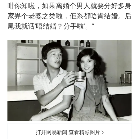
咁你知啦，如果离婚个男人就要分好多身
家畀个老婆之类啦，佢系都唔肯结婚。后
尾我就话‘唔结婚？分手啦’。”
打开网易新闻 查看精彩图片