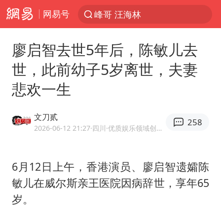
网易号
解锁各地夏日限定体验
西湖突现狂风暴雨 游客瞬间被浇透
廖启智去世5年后，陈敏儿去
男童模仿奥特曼从高处跳下致骨折
世，此前幼子5岁离世，夫妻
富婆带资进组给自己硬加60多场吻戏
悲欢一生
河南重大刑事案嫌疑人落网
黄金创今年来最大单周涨幅
文刀贰
258
名创优品一次性内裤 颜面尽失
2026-06-12 21:27
·四川
·优质娱乐领域创作者
视频丨中国东方电气集团原党组副书记、董事宋致远被查
金饰克价一夜涨回1300元
6月12日上午，香港演员、
廖启智
遗孀陈
敏儿在威尔斯亲王医院因病辞世，享年65
梁家辉：到内地拍戏不是北上是回归
岁。
白海豚将正面袭击贯穿浙江