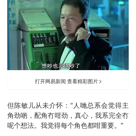
打开网易新闻 查看精彩图片
但陈敏儿从未介怀：“人哋总系会觉得主
角劲啲，配角冇咁劲，真心，我系完全冇
呢个想法。我觉得每个角色都咁重要。”