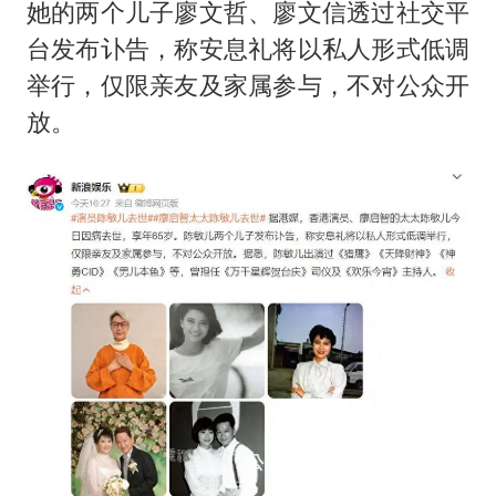
酒店回应车内过夜被收150元
她的两个儿子廖文哲、廖文信透过社交平
网传《披荆斩棘2026》名单
台发布讣告，称安息礼将以私人形式低调
举行，仅限亲友及家属参与，不对公众开
牛津大学一纸声明甩不了锅
放。
女主硬加吻戏短剧已下架
香港宏福苑火灾或由烟头引起
浙江台州《告全体市民书》
人民的健康、体质、幸福一脉相承