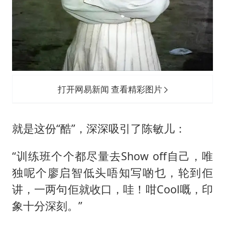
打开网易新闻 查看精彩图片
就是这份“酷”，深深吸引了陈敏儿：
“训练班个个都尽量去Show off自己，唯
独呢个廖启智低头唔知写啲乜，轮到佢
讲，一两句佢就收口，哇！咁Cool嘅，印
象十分深刻。”