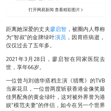
打开网易新闻 查看精彩图片
距离她深爱的丈夫
廖启智
，被圈内人尊称
为“智叔”的金牌绿叶
演员
，因胃癌病逝，
仅仅过去了五年多。
2021年3月28日，廖启智在同家医院去
世，享年66岁。
一位曾与
刘德华
搭档主演《猎鹰》的TVB
当家花旦，一位曾两度斩获香港金像奖最
佳男配角的黄金绿叶，这对被外界誉为港
娱“模范夫妻”的伴侣，如今在另一个世界