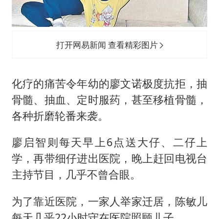
打开网易新闻 查看精彩图片
化疗的痛苦令年幼的廖文诺极度抗拒，抽
骨髓、抽血、定时服药，甚至移植骨髓，
各种折磨轮番来袭。
廖启智则每天早上6点送大仔、二仔上
学，再带细仔进出医院，晚上赶回电视台
主持节目，几乎不曾合眼。
为了靠近医院，一家人举家迁居，陈敏儿
每天几乎22小时守在医院照顾儿子。