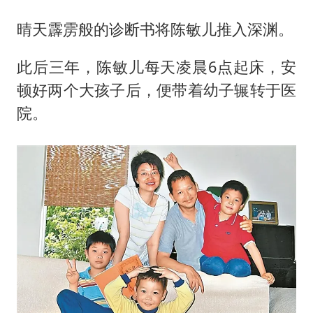
晴天霹雳般的诊断书将陈敏儿推入深渊。
此后三年，陈敏儿每天凌晨6点起床，安
顿好两个大孩子后，便带着幼子辗转于医
院。