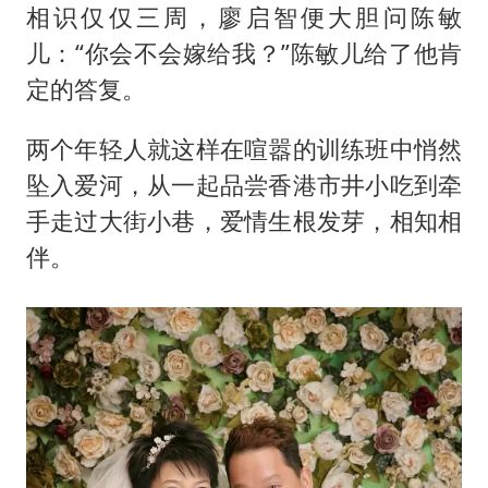
相识仅仅三周，廖启智便大胆问陈敏
儿：“你会不会嫁给我？”陈敏儿给了他肯
定的答复。
两个年轻人就这样在喧嚣的训练班中悄然
坠入爱河，从一起品尝香港市井小吃到牵
手走过大街小巷，爱情生根发芽，相知相
伴。