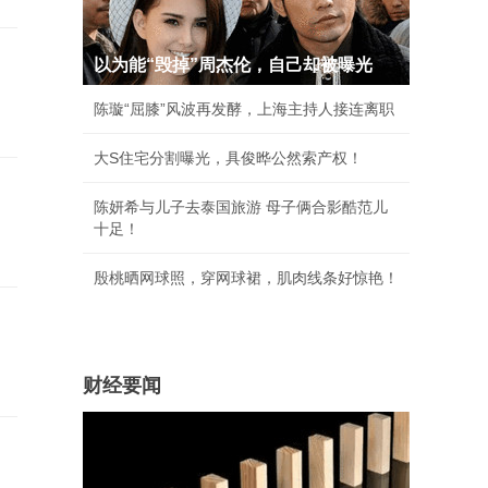
以为能“毁掉”周杰伦，自己却被曝光
陈璇“屈膝”风波再发酵，上海主持人接连离职
大S住宅分割曝光，具俊晔公然索产权！
陈妍希与儿子去泰国旅游 母子俩合影酷范儿
十足！
殷桃晒网球照，穿网球裙，肌肉线条好惊艳！
财经要闻