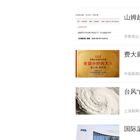
山姆
齐鲁壹点 20
费大
中国新闻周刊
台风
上游新闻 20
国际