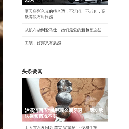
夏天穿彩色真的很合适，不沉闷、不老套，高
级养眼有时尚感
从帆布袋到爱马仕，她们最爱的新包是这些
工装，好穿又有质感！
头条要闻
泸溪河回应"桃酥现金属牙冠"：网友承
认视频情况不实
中方宣布反制后 美官员"嘴硬"：深感失望