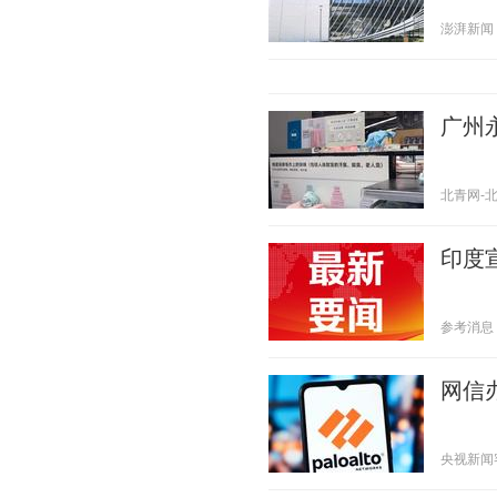
澎湃新闻 20
广州
北青网-北京
印度
参考消息 20
网信
央视新闻客户