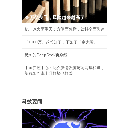
39万亿美元，风险越来越高了！
统一冰火两重天：方便面独撑，饮料全面失速
「1000万」的竹知了，下架了「余大嘴」
恐怖的DeepSeek斩杀线
中国疾控中心：此次疫情强度与前两年相当，
新冠阳性率上升趋势已趋缓
科技要闻