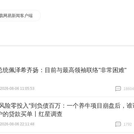
载网易新闻客户端
总统佩泽希齐扬：目前与最高领袖联络"非常困难"
26-08-06 11:05:53
18604
跟贴
18604
零风险零投入”到负债百万：一个养牛项目崩盘后，谁
户的贷款买单丨红星调查
26-08-06 22:11:48
1792
跟贴
1792