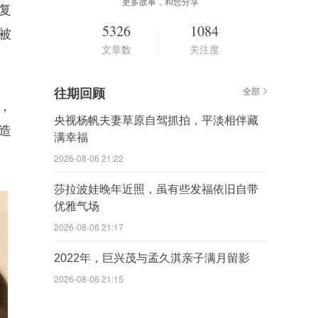
更多故事，和您分享
复
5326
1084
被
文章数
关注度
往期回顾
全部
，
央视杨帆夫妻草原自驾抓拍，平淡相伴藏
造
满幸福
2026-08-06 21:22
莎拉波娃晚年近照，虽有些发福依旧自带
优雅气场
2026-08-06 21:17
2022年，巨兴茂与孟久淇亲子满月留影
2026-08-06 21:15