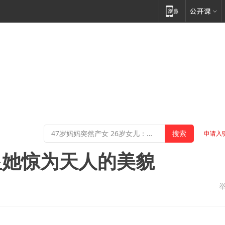
申请入
显她惊为天人的美貌