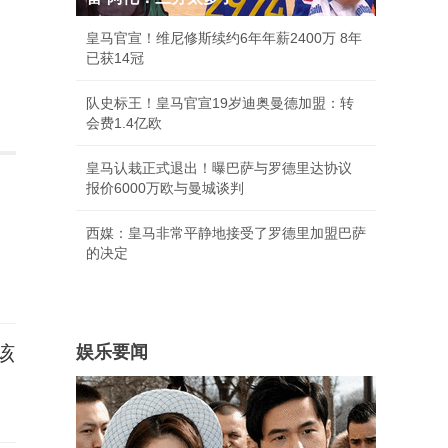
皇马官宣！维尼修斯续约6年年薪2400万 8年
已获14冠
队史标王！皇马官宣19岁迪奥曼德加盟：转
会费1.4亿欧
皇马认栽正式退出！曝巴萨与罗德里达协议
报价6000万欧与曼城谈判
西媒：皇马非常平静地接受了罗德里加盟巴萨
的决定
该
娱乐要闻