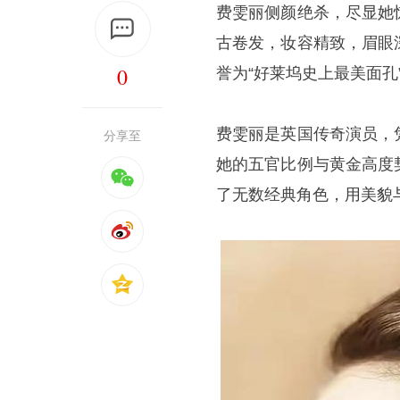
费雯丽侧颜绝杀，尽显她
古卷发，妆容精致，眉眼
0
誉为“好莱坞史上最美面孔
费雯丽是英国传奇演员，
分享至
她的五官比例与黄金高度
了无数经典角色，用美貌