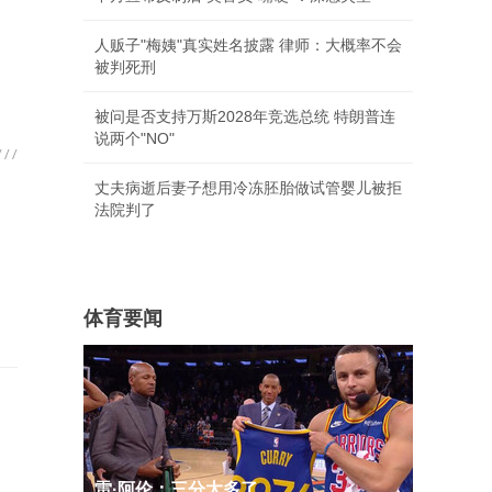
人贩子"梅姨"真实姓名披露 律师：大概率不会
被判死刑
被问是否支持万斯2028年竞选总统 特朗普连
说两个"NO"
丈夫病逝后妻子想用冷冻胚胎做试管婴儿被拒
法院判了
体育要闻
雷·阿伦：三分太多了