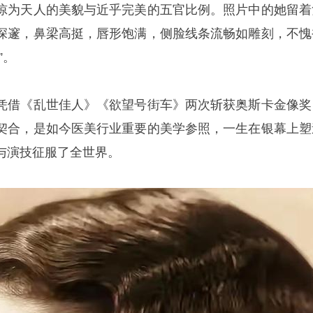
惊为天人的美貌与近乎完美的五官比例。照片中的她留着
深邃，鼻梁高挺，唇形饱满，侧脸线条流畅如雕刻，不愧
”。
凭借《乱世佳人》《欲望号街车》两次斩获奥斯卡金像奖
契合，是如今医美行业重要的美学参照，一生在银幕上塑
与演技征服了全世界。