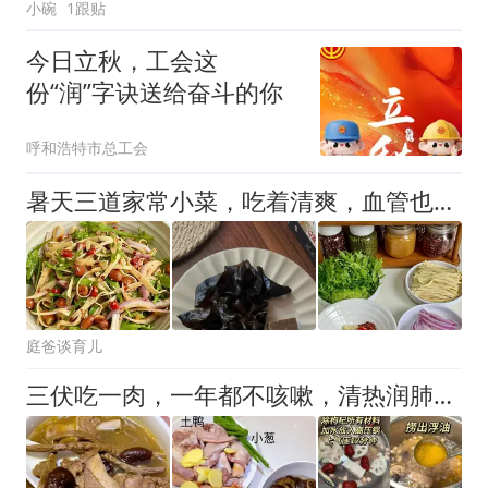
小碗
1跟贴
今日立秋，工会这
份“润”字诀送给奋斗的你
呼和浩特市总工会
暑天三道家常小菜，吃着清爽，血管也跟着松快了，这难道不好吗
庭爸谈育儿
三伏吃一肉，一年都不咳嗽，清热润肺又健脾，老人孩子都能放心吃！