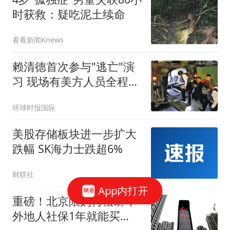
时获救：疑吃泥土续命
看看新闻Knews
赖清德首次参与"逃亡"演
习 现场有美方人员全程观
察
环球时报国际
美股存储板块进一步扩大
跌幅 SK海力士跌超6%
财联社
App内打开
重磅！北京限购再松绑，
外地人社保1年就能买