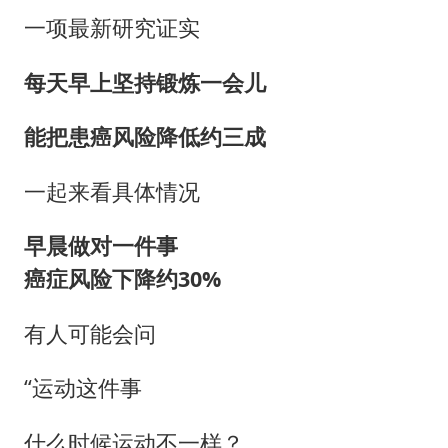
日本试射“战斧”导弹，国防部回应
一项最新研究证实
美股存储板块集体大跌
每天早上坚持锻炼一会儿
百花奖开幕式
能把患癌风险降低约三成
东航：国内客票提前14天免费退改
夯实基础开新局
一起来看具体情况
早晨做对一件事
癌症风险下降约30%
有人可能会问
“运动这件事
什么时候运动不一样？