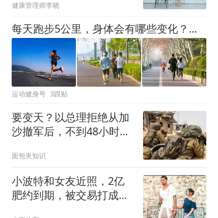
健康管理师李晓
每天跑步5公里，身体会有哪些变化？你能坚持每天跑步吗？
运动健身号
3跟贴
要变天？以总理拒绝从加
沙撤军后，不到48小时，
八国联合出手了
面包夹知识
小波特和女友近照，2亿
肥约到期，被交易打成巨
星，女友是超模