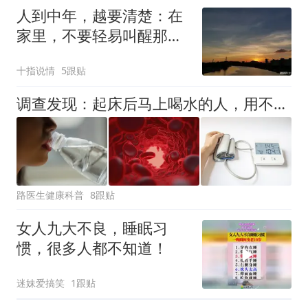
人到中年，越要清楚：在
家里，不要轻易叫醒那个
熟睡的人
十指说情
5跟贴
调查发现：起床后马上喝水的人，用不了多久，身体会有4改变
路医生健康科普
8跟贴
女人九大不良，睡眠习
惯，很多人都不知道！
迷妹爱搞笑
1跟贴