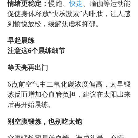
情绪更稳定：
慢跑、
快走
、瑜伽等运动能
促使身体释放“快乐激素”内啡肽，让人感
到愉悦放松，缓解焦虑和抑郁。
早起晨练
注意这6个晨练细节
等天亮再出门
6点前空气中二氧化碳浓度偏高，太早锻
炼反而增加心血管负担，建议在太阳出来
后再开始晨练。
别空腹锻炼，也别吃太饱
空腹锻炼容易低血糖，造成头晕、心慌。