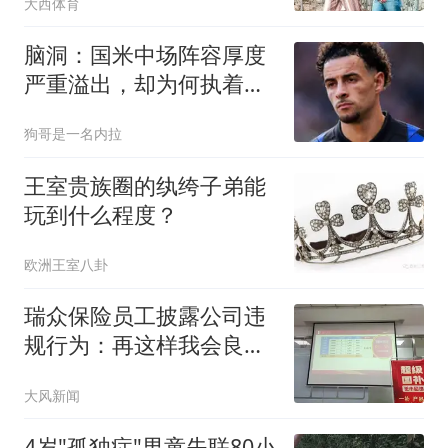
大西体育
脑洞：国米中场阵容厚度
严重溢出，却为何执着于
利物浦琼斯？
狗哥是一名内拉
王室贵族圈的纨绔子弟能
玩到什么程度？
欧洲王室八卦
瑞众保险员工披露公司违
规行为：再这样我会良心
不安
大风新闻
4岁"孤独症"男童失联80小