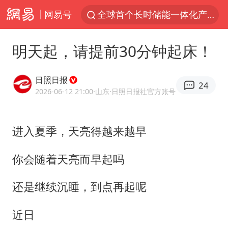
全球首个长时储能一体化产业园量产
网易号
台风白海豚已进入24小时警戒线
“秋天的第一杯奶茶”6岁了
明天起，请提前30分钟起床！
上海：台风白海豚或将带来龙卷风
日照日报
四川宜宾市高县4.9级地震致1人死亡
24
2026-06-12 21:00
·山东
·日照日报社官方账号
38岁演员求职万岁山NPC成功
国乒男单横滨冠军赛全军覆没
进入夏季，天亮得越来越早
胡彦斌获《歌手2026》歌王
你会随着天亮而早起吗
U17国足三连胜晋级明日之星半决赛
胜宏科技：股票交易异常波动
还是继续沉睡，到点再起呢
中巨芯：上半年归母净利润1405.77万元
近日
名创优品回应女子吐槽内裤质量差