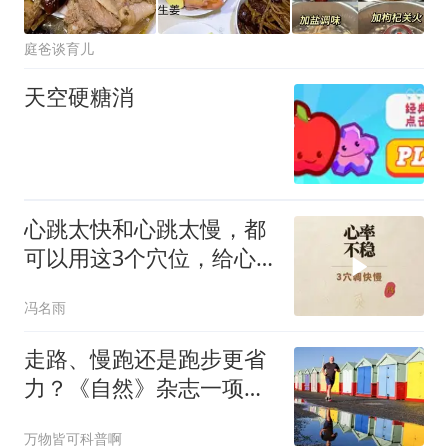
庭爸谈育儿
天空硬糖消
心跳太快和心跳太慢，都
可以用这3个穴位，给心
脏装上调节器
冯名雨
走路、慢跑还是跑步更省
力？《自然》杂志一项研
究给出答案
万物皆可科普啊