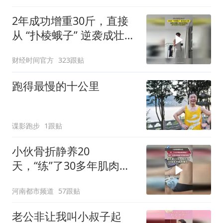
2年成功增重30斤，直接
从 “扑棱蛾子” 逆袭成壮小
伙！
财经时间官方
323跟贴
跑得最慢的十公里
谍影跑步
1跟贴
小伙骨折静养20
天，“练”了30多年肌肉直
接萎缩了？网友：存点肌
河南都市频道
57跟贴
肉和脂肪 遇事是真顶用的
老公非让我叫小叔子起