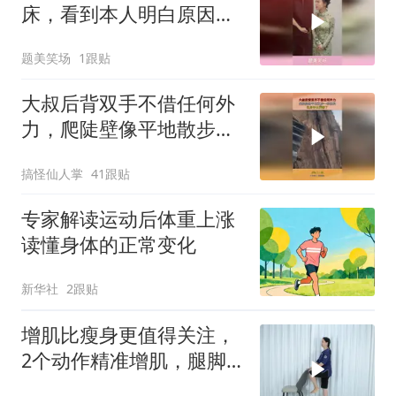
床，看到本人明白原因，
难以完成的任务
题美笑场
1跟贴
大叔后背双手不借任何外
力，爬陡壁像平地散步一
样轻松，这身手太厉害了
搞怪仙人掌
41跟贴
专家解读运动后体重上涨
读懂身体的正常变化
新华社
2跟贴
增肌比瘦身更值得关注，
2个动作精准增肌，腿脚
利索，体力更强