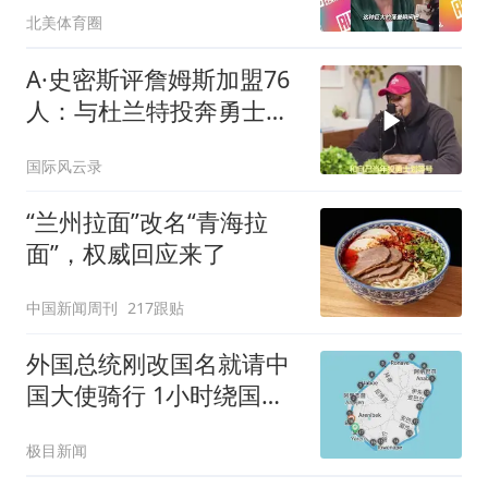
北美体育圈
A·史密斯评詹姆斯加盟76
人：与杜兰特投奔勇士不
同
国际风云录
“兰州拉面”改名“青海拉
面”，权威回应来了
中国新闻周刊
217跟贴
外国总统刚改国名就请中
国大使骑行 1小时绕国境
线1圈
极目新闻