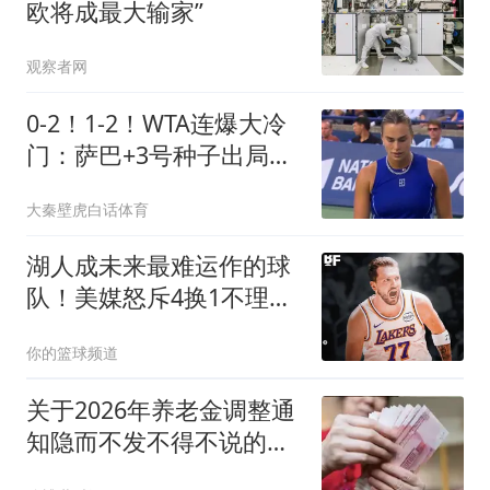
欧将成最大输家”
观察者网
0-2！1-2！WTA连爆大冷
门：萨巴+3号种子出局，
世界第1创尴尬纪录
大秦壁虎白话体育
湖人成未来最难运作的球
队！美媒怒斥4换1不理
智，弗莱：上限极低
你的篮球频道
关于2026年养老金调整通
知隐而不发不得不说的几
点理由！