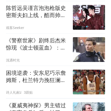
陈哲远吴谨言泡泡枪版史
密斯夫妇上线，酷而帅
之！
戏客Seeker
《警察世家》剧终后杰米
惊现《波士顿蓝血》：埃
斯蒂斯回归，第二季10月
浅遇时光
9日重逢
困境逆袭：安东尼巧示詹
姆斯，杜兰特力挽狂澜美
国男篮！
诗人礼献z
3跟贴
《夏威夷神探》男主错过