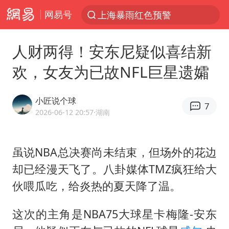
网易号
跨界融合拉长夏日经济消费链条
白海豚预计将在浙江苍南到三门一带登陆
人财两得！安东尼疑似喜结新
王艺迪2-4不敌张本美和止步4强
欢，女友为已故NFL巨星遗孀
白海豚5次眼壁置换
王艺迪无缘横滨赛决赛
小匠说个球
7
国足U17与阿森纳决赛取消 并列冠军
2026-06-12 20:57
·湖南
武契奇会见泽连斯基有何意图
虽说NBA总决赛尚未结束，但场外的花边
上海大部迎大暴雨
却已经漫天飞了。八卦媒体TMZ疯狂给大
“伊斯兰版北约”出现
伙喂瓜吃，给炎热的夏天降了温。
伯克希尔净买入约200亿美元股票
浙江海域将现5到8米巨浪到狂浪
这次的主角是NBA75大球星卡梅隆-安东