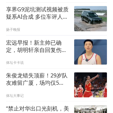
享界G9泥坑测试视频被质
疑系AI合成 多位车评人回
应
扬子晚报
宏远早报！新主帅已确
定，胡明轩亲自回复伤
情，徐昕去留定了！
体坛卡卡说
朱俊龙错失顶薪！29岁队
友难留广厦，场均仅5
分，比胡金秋更该卖
体坛大事记
“禁止对华出口光刻机，美