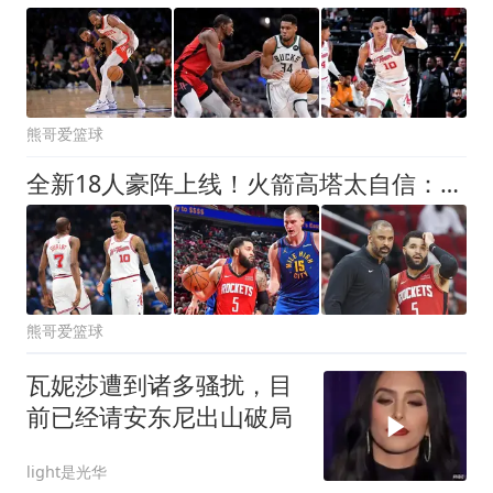
熊哥爱篮球
全新18人豪阵上线！火箭高塔太自信：防守再升级，5个位置碾压对手
熊哥爱篮球
瓦妮莎遭到诸多骚扰，目
前已经请安东尼出山破局
light是光华