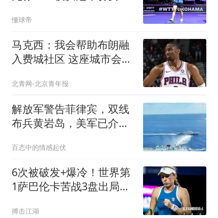
决赛
懂球帝
马克西：我会帮助布朗融
入费城社区 这座城市会非
常欢迎他
北青网-北京青年报
解放军警告菲律宾，双线
布兵黄岩岛，美军已介
入？阻止中方行动
百态中的情感起伏
6次被破发+爆冷！世界第
1萨巴伦卡苦战3盘出局，
真的走下坡路了？
搏击江湖