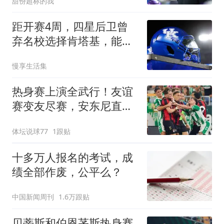
甜份超标的我
距开赛4周，四星后卫曾
弃名校选择肯塔基，能否
迎来爆发？
慢享生活集
热身赛上演全武行！友谊
赛变友尽赛，安东尼直红
离场，场面失控！
体坛说球77
1跟贴
十多万人报名的考试，成
绩全部作废，公平么？
中国新闻周刊
1.6万跟贴
贝蒂斯和伯恩茅斯热身赛