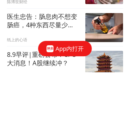
陈博世财经
医生忠告：肠息肉不想变
肠癌，4种东西尽量少
吃，再馋也要忍住
纸上的心语
App内打开
8.9早评|重磅公布！CPO
大消息！A股继续冲？
龙行天下虎
三连胜零丢局！U17中国
女排再横扫对手，劲敌韩
国爆冷击败意大利
金毛爱女排