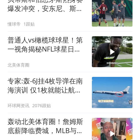
爆发冲突，安东尼、斯科
特双双染红
懂球帝
1跟贴
普通人vs橄榄球球星！第
一视角揭秘NFL球星日常
魔鬼训练，这差距究竟有
北美体育圈
多离谱？
专家:轰-6J挂4枚导弹在南
海演训 仅1枚就能让航母
瘫痪
环球网资讯
2076跟贴
轰动北美体育圈！詹姆斯
底薪降临费城，MLB与
NFL巨星全炸锅了！