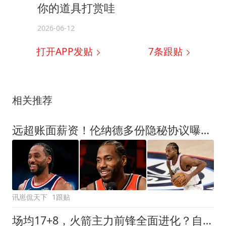
你的道具打赏哇
2026-06-12
打开APP发贴
7
条跟贴
相关推荐
远超账面薪资！伦纳德多份隐秘协议曝光，快船深陷联盟调查风波
讯崽侃天下
1跟贴
场均17+8，火箭主力前锋全面进化？自夸从1防到5，兼具3项进攻技能