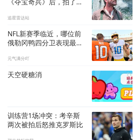
《夺宝奇兵》后，拍了一
部山寨版琼斯
追星雷达站
NFL新赛季临近，哪位前
俄勒冈鸭四分卫表现最
强？球迷发起投票
元气满分吖
天空硬糖消
训练营1场冲突：考辛斯
两次被拍后怒推克罗斯比