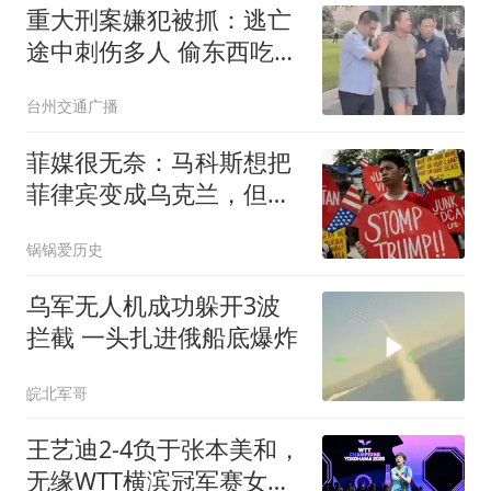
重大刑案嫌犯被抓：逃亡
途中刺伤多人 偷东西吃被
发现
台州交通广播
菲媒很无奈：马科斯想把
菲律宾变成乌克兰，但可
惜中国不是俄罗斯
锅锅爱历史
乌军无人机成功躲开3波
拦截 一头扎进俄船底爆炸
皖北军哥
王艺迪2-4负于张本美和，
无缘WTT横滨冠军赛女单