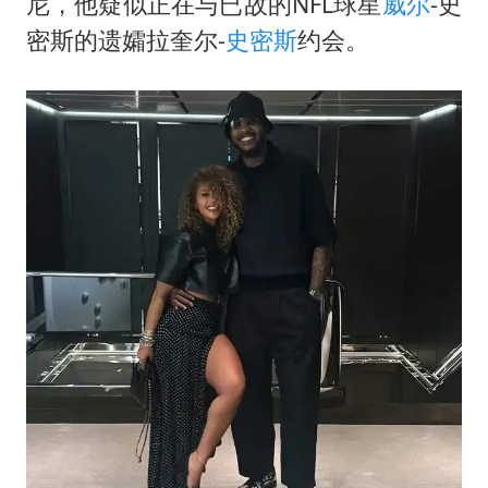
上交绝杀清华 姚明笑出表情包
尼，他疑似正在与已故的NFL球星
威尔
-史
密斯的遗孀拉奎尔-
史密斯
约会。
白海豚在海上打了个结
以军士兵把枪口对准中国记者
曝美下令调查弹药库存信息遭泄露事件
银河系根本不是扁平圆盘
谢霆锋演唱会隔空祝王菲生日快乐
构建更高水平的全民健身公共服务体系