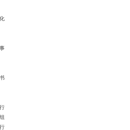
化
事
书
行
组
行