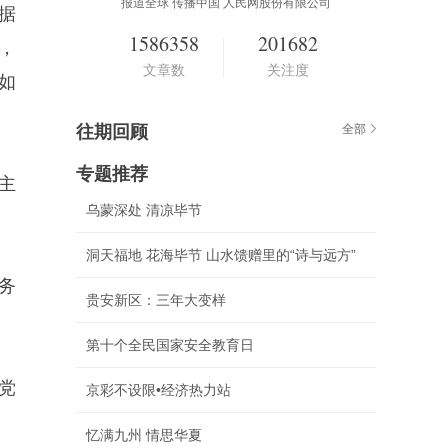
报道全球 传播中国 人民网股份有限公司
据
1586358
201682
，
文章数
关注度
如
往期回顾
全部
专题推荐
主
乌蒙深处 清凉毕节
洞天福地 花海毕节 山水馈赠里的“诗与远方”
务
贵安新区：三年大变样
第十个全民国家安全教育日
党
京彩不设限•经济热力站
忆满九州 情思华夏