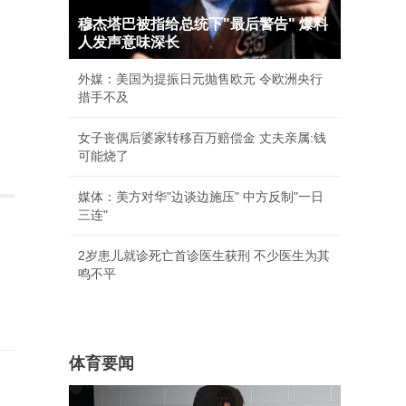
穆杰塔巴被指给总统下"最后警告" 爆料
人发声意味深长
外媒：美国为提振日元抛售欧元 令欧洲央行
措手不及
女子丧偶后婆家转移百万赔偿金 丈夫亲属:钱
可能烧了
媒体：美方对华"边谈边施压" 中方反制"一日
三连"
2岁患儿就诊死亡首诊医生获刑 不少医生为其
鸣不平
体育要闻