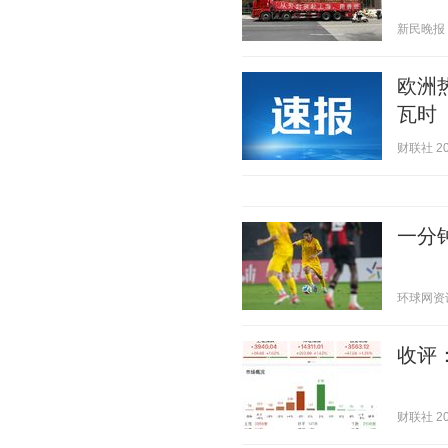
新民晚报 20
欧洲
瓦时
财联社 202
一分钟
环球网资讯 2
收评
财联社 202