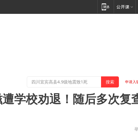
申请入
滋遭学校劝退！随后多次复