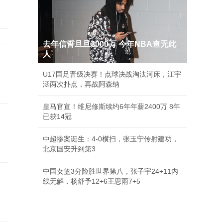
去年信誓旦旦3000万 今年NBA查无此
人
U17国足晋级决赛！点球决战淘汰河床，江宇
涵两次扑点，再战阿森纳
皇马官宣！维尼修斯续约6年年薪2400万 8年
已获14冠
中超惨案诞生：4-0横扫，张玉宁传射建功，
北京国安升到第3
中国女篮3分险胜世界第八，张子宇24+11内
线无解，杨舒予12+6王思雨7+5