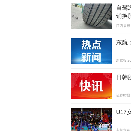
自驾
铺换
江西晨报 20
东航
新京报 202
日韩
证券时报 20
U1
齐鲁壹点 20