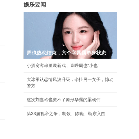
娱乐要闻
周也热恋结束，六个字暴露单身状态
小酒窝客串董璇新戏，直呼周也“小也”
大冰承认恋情风波升级，牵扯另一女子，惊动
警方
这次刘嘉玲也救不了原形毕露的梁朝伟
第33届视帝之争，胡歌、陈晓、靳东入围