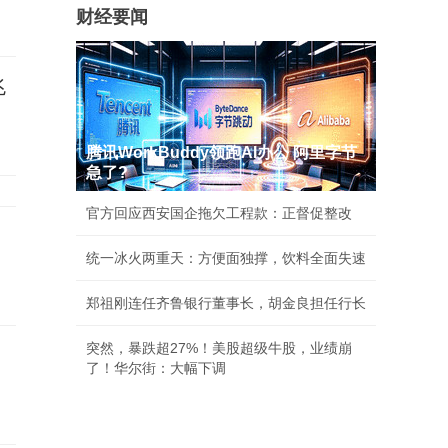
财经要闻
兆
腾讯WorkBuddy领跑AI办公 阿里字节
急了?
官方回应西安国企拖欠工程款：正督促整改
统一冰火两重天：方便面独撑，饮料全面失速
郑祖刚连任齐鲁银行董事长，胡金良担任行长
突然，暴跌超27%！美股超级牛股，业绩崩
了！华尔街：大幅下调