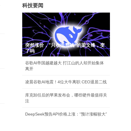
科技要闻
店
突然涨价，"只收电费钱"的梁文锋，变
了吗
谷歌AI帝国越建越大 打江山的人却开始集体
离开
凌晨谷歌AI地震！4位大牛离职 CEO退居二线
库克卸任后的苹果发布会，哪些硬件最值得关
注
DeepSeek预告API价格上涨：“预计涨幅较大”