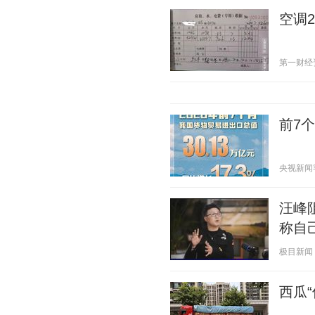
空调
第一财经资讯
前7
央视新闻客户
汪峰
称自
极目新闻 20
西瓜“