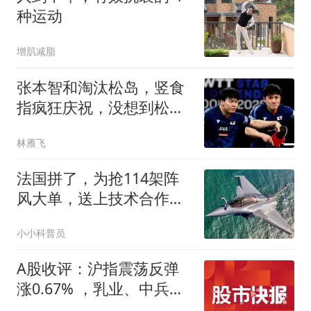
种运动
增肌减脂
张本智和淘汰松岛，竖食
指疯狂庆祝，没想到松岛
的反应居然这样
林雁飞
法国拼了，为抢114架阵
风大单，送上技术合作，
莫迪也有小算盘
小小科普员
A股收评：沪指震荡反弹
涨0.67% ，乳业、中兵
系、贵金属等概念走强