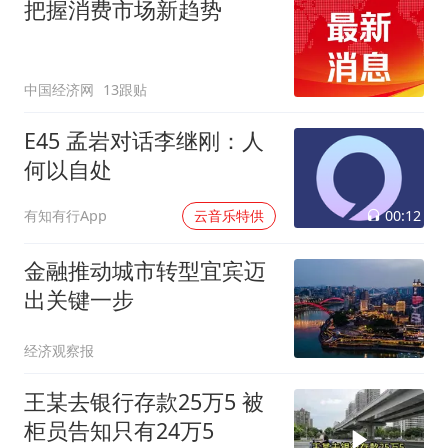
把握消费市场新趋势
中国经济网
13跟贴
E45 孟岩对话李继刚：人
何以自处
00:12
有知有行App
云音乐特供
金融推动城市转型宜宾迈
出关键一步
经济观察报
王某去银行存款25万5 被
柜员告知只有24万5