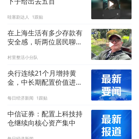
下子给出去五百
哇塞剧达人
1跟贴
在上海生活有多少存款有
安全感，听两位居民聊一
聊
村里整活小分队
央行连续21个月增持黄
金，中长期配置价值进一
步凸显｜黄金早参
每日经济新闻
1跟贴
中信证券：配置上科技持
仓继续向核心资产集中
每日经济新闻