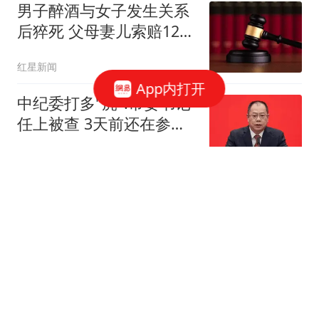
男子醉酒与女子发生关系
后猝死 父母妻儿索赔128
万元
红星新闻
App内打开
中纪委打多"虎":市委书记
任上被查 3天前还在参加
活动
上观新闻
男子杀害母子后原地隐匿
20年至退休：赌自己"命
大"
极目新闻
媒体：被传生命垂危后 伊
朗想让外界相信穆杰塔巴