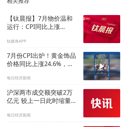
相关推荐
【钛晨报】7月物价温和
运行：CPI同比上涨
0.5%，AI消费电子成新兴
钛媒体APP
涨价动能；原字节跳动机
器人一号位加入小米；苹
7月份CPI出炉！黄金饰品
果被曝正在测试长鑫科
价格同比上涨24.6%，猪
肉价格同比下降13.3%
每日经济新闻
沪深两市成交额突破2万
亿元 较上一日此时缩量超
500亿元
每日经济新闻