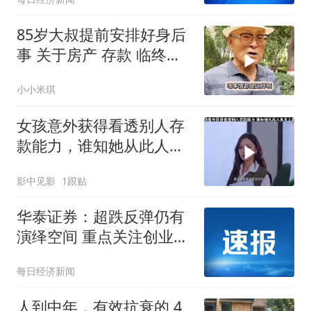
85岁大叔提前安排好身后
事 关于房产 存款 临终关
怀照顾
小小米琪
女孩意外获得看透别人存
款能力，谁知她从此人生
走上巅峰
影中见影
1跟贴
华泰证券：超跌反弹仍有
演绎空间 重点关注创业板
指
每日经济新闻
人到中年，有效抗衰的 4