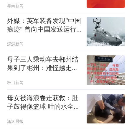
界面新闻
外媒：英军装备发现"中国
痕迹" 曾向中国发送运行
数据
澎湃新闻
母子三人乘动车去郴州结
果到了彬州：难怪越走越
冷
极目新闻
母女被海浪卷走获救：肚
子鼓得像篮球 吐的水全是
沙子
潇湘晨报