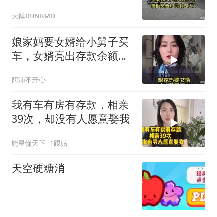
大锤RUNKMD
娘家妈要女婿给小舅子买
车，女婿亮出存款余额，
这是全部存款！
阿沛不开心
我有车有房有存款，相亲
39次，却没有人愿意娶我
晓星懂天下
1跟贴
天空硬糖消