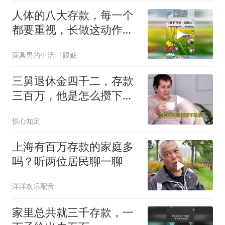
人体的八大存款，每一个
都要重视，长做这动作健
康！
面具男的生活
1跟贴
三舅退休金四千二，存款
三百万，他是怎么攒下来
的？
悦心知足
上海有百万存款的家庭多
吗？听两位居民聊一聊
洋洋欢乐配音
家里总共就三千存款，一