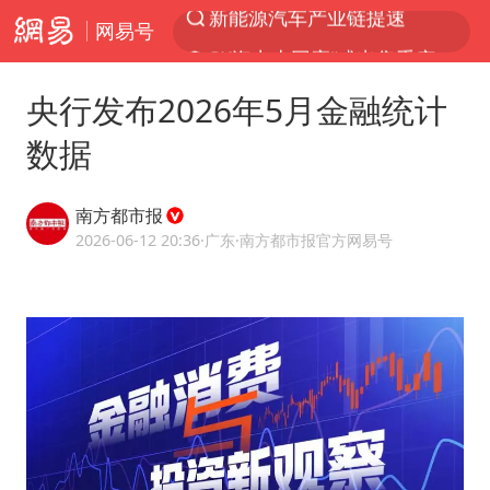
网易号
SK海力士回应“或出售重庆工厂”传闻
血指纹匹配成功，20年悬案告破！凶手被执行死刑
央行发布2026年5月金融统计
费大厨口号更改 不再宣传小炒肉大王
数据
成都多趟列车临时停运
独闯南太行失联14天的女子已找到
南方都市报
辽宁28名务农人员中暑死亡？官方辟谣
2026-06-12 20:36
·广东
·南方都市报官方网易号
大疆错失宇树
医疗垃圾做手机壳 这也是谋财害命
演员秦焰去世 曾出演《狂飙》
部分银行上调存款利率
朱一龙的鼻子怎么了