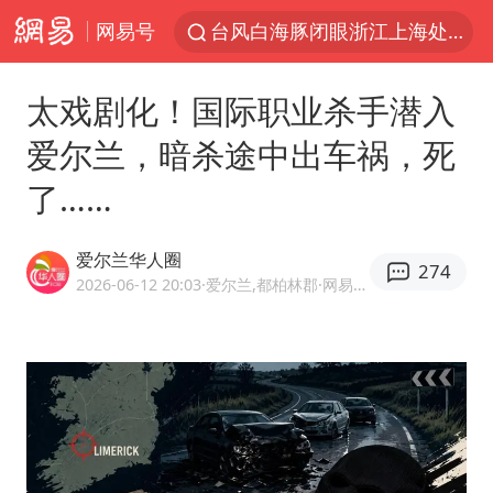
网易号
台风白海豚闭眼浙江上海处于危险半圆
伊斯兰版北约来了吗
太戏剧化！国际职业杀手潜入
香港宏福苑火灾或由烟头引起
爱尔兰，暗杀途中出车祸，死
中国父女泰国骑摩托车坠崖1死1伤
了……
网约车司机充电时猝死保险拒赔
周末打虎 宋致远被查
爱尔兰华人圈
274
白海豚将正面袭击贯穿浙江
2026-06-12 20:03
·爱尔兰,都柏林郡
·网易号优质内容创作者
《三角洲行动》外挂开发者获刑4年
浙江台州《告全体市民书》
多个明星演唱会取消
上半年国内居民出游人次34.63亿