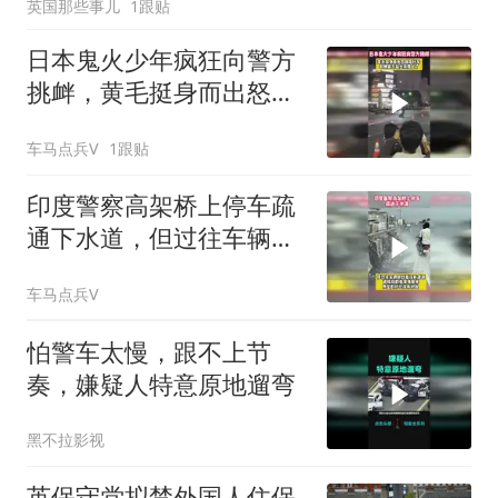
英国那些事儿
1跟贴
日本鬼火少年疯狂向警方
挑衅，黄毛挺身而出怒踹
摩托车
车马点兵V
1跟贴
印度警察高架桥上停车疏
通下水道，但过往车辆却
丝毫没有减速
车马点兵V
怕警车太慢，跟不上节
奏，嫌疑人特意原地遛弯
黑不拉影视
英保守党拟禁外国人住保