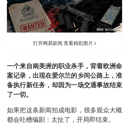
美国最大水库水位降至有记录以来最低
四川宜宾市珙县发生3.4级地震
刘浩存百花奖开幕式红裙起舞
店主称换“青海拉面”招牌后生意更好
打开网易新闻 查看精彩图片
张本智和：零封向鹏不意外
习近平心系体育强国建设
一个来自南美洲的职业杀手，背着欧洲命
案记录，出现在爱尔兰的乡间公路上，准
备执行新任务，却因为一场交通事故结束
了一切。
如果把这条新闻拍成电影，很多观众大概
都会吐槽编剧：太扯了，开局即结束。