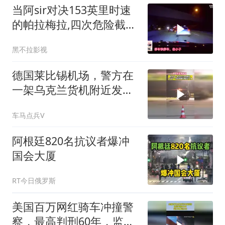
当阿sir对决153英里时速
的帕拉梅拉,四次危险截停
才将其制服！
黑不拉影视
德国莱比锡机场，警方在
一架乌克兰货机附近发现
载有炸弹的无人机
车马点兵V
阿根廷820名抗议者爆冲
国会大厦
RT今日俄罗斯
美国百万网红骑车冲撞警
察，最高判刑60年，监狱