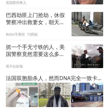
英国那些事儿
巴西劫匪上门抢劫，休假
警察冲出救妻女，朝天鸣
枪放走劫匪引争议
Bobo字幕组
73跟贴
抓一个手无寸铁的人，美
国警察竟然需要这么多支
援
黑不拉影视
法国双胞胎杀人，然而DNA完全一致卡出司法BUG：根本确定不了谁干的啊！！