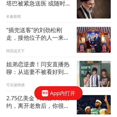
塔巴被紧急送医 或随时会
死去
长春新闻
“插兜送客”的刘劲松刚
走，接他位子的人一来，
蒙古发现风向有变
阿讯说天下
姐弟恋逆袭！闫安直播热
聊：从追妻不被看好到婚
后互怼，夫妻互动成百万
可乐谈情感
热搜！
App内打开
2.75亿美金！浓眉即将续
约，离开老詹后，你很难
再拿总冠军了