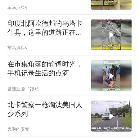
警察最终将其逮捕
车马点兵V
印度北阿坎德邦的乌塔卡
什县，这里的道路正在不
断地下沉
车马点兵V
在市集角落的静谧时光，
手机记录生活的点滴
番茄肚腩
1跟贴
北卡警察一枪淘汰美国人
少系列
奔跑的麦兜