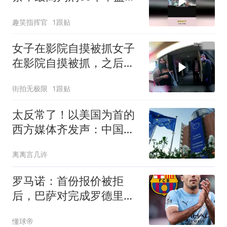
内度过余生
趣笑指挥官
1跟贴
女子在影院自摸被抓女子
在影院自摸被抓，之后跟
警察狡辩
街拍无极限
1跟贴
太反常了！以美国为首的
西方媒体齐发声：中国早
在关键领域崛起了
离离言几许
罗马诺：首份报价被拒
后，巴萨对完成罗德里交
易很有信心
懂球帝