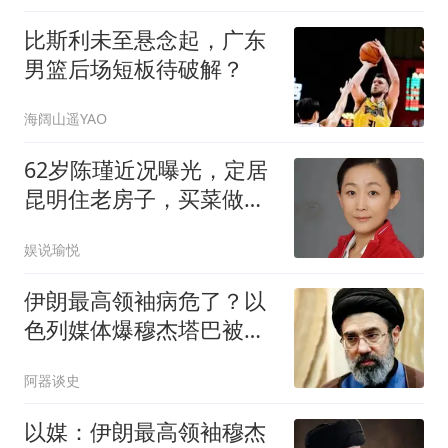
比斯利未至悬念起，广东
男篮后场短板待破解？
海阔山遥YAO
62岁陈瑾近况曝光，定居
昆明住老房子，买菜做饭
跟普通退休老人没两样
娱说瑜悦
伊朗最高领袖病危了？以
色列媒体爆穆杰塔巴被紧
急送医，情况危急
阿器谈史
以媒：伊朗最高领袖穆杰