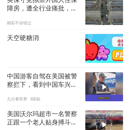
障房，遭全行业痛批，数
千家庭或无家可归
精彩不容错过
天空硬糖消
中国游客自驾在美国被警
察拦下，看到中国车兴奋
得把徽章送给游客
九分看世界
3跟贴
美国沃尔玛超市一名警察
正跟一个老人贴身搏斗，