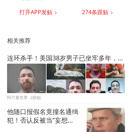
打开APP发贴
274
条跟贴
相关推荐
连环杀手！美国38岁男子已坐牢多年，警方发现他身上还有更多命案
阿尺量世界
2跟贴
他随口报假名竟撞名通缉
犯！否认反被当“妄想
症”，关精神病院两年