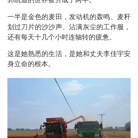
全民健身事业高质量发展
台当局重金为“台独”织“皇帝新衣”
一半是金色的麦田，发动机的轰鸣、麦秆
几元成本的AI广告导致千万市值蒸发
划过刀片的沙沙声、沾满灰尘的工作服，
老挝国会主席赛宋蓬逝世
还有每天十几个小时连轴转的疲惫。
白海豚将正面袭击贯穿浙江
这是她熟悉的生活，是她和丈夫李佳宇安
酒店回应车内过夜被收150元
身立命的根本。
乐享全民健身 共筑健康中国