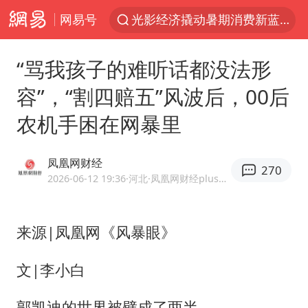
网易号
光影经济撬动暑期消费新蓝海
马克·艾伦退出斯诺克中国公开赛
“骂我孩子的难听话都没法形
微信又有新功能，你可以“撤回”你的撤回了！
容”，“割四赔五”风波后，00后
新疆优化调整景区内自驾服务费
农机手困在网暴里
上四休三，但降薪1000元，你接受吗？
情侣平潭拍日出坠崖1死1伤
凤凰网财经
270
央视新主播李秋莹孙亚鹏亮相
2026-06-12 19:36
·河北
·凤凰网财经plus官方网易号
黄金牛市回来了吗
杭州全市有序停课
来源|凤凰网《风暴眼》
商场现钱学森巨幅海报 负责人回应
文|李小白
36岁男演员成景区NPC后人气爆棚
郭凯迪的世界被劈成了两半。