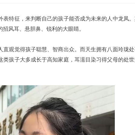
外表特征，来判断自己的孩子能否成为未来的人中龙凤。
的招风耳、悬胆鼻、锐利的大眼睛。
人直观觉得孩子聪慧、智商出众。而天生拥有八面玲珑处
这类孩子大多成长于高知家庭，耳濡目染习得父母的处世