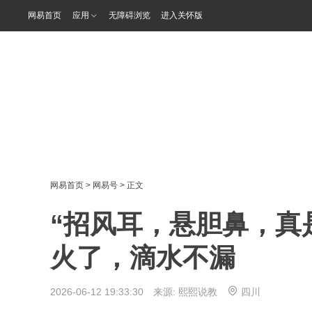
网易首页
应用
无障碍浏览
进入关怀版
网易首页
>
网易号
> 正文
“招风耳，悬胆鼻，真
火了，滴水不漏
2026-06-12 19:33:30 来源:
熙熙说教
四川