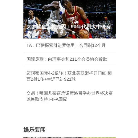
大梦鲨鱼上将尤因：90年代四大中锋有
多强
TA：巴萨探索引进罗德里，合同剩12个月
国际足联：向理事会和211个会员协会致歉
迈阿密国际4-2逆转！获北美联盟杯开门红 梅
西2射1传+生涯已进921球
交易！曝因凡蒂诺承诺摩洛哥举办世界杯决赛
以换取支持 FIFA回应
娱乐要闻