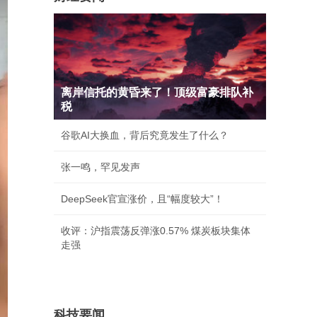
离岸信托的黄昏来了！顶级富豪排队补
税
谷歌AI大换血，背后究竟发生了什么？
张一鸣，罕见发声
DeepSeek官宣涨价，且“幅度较大”！
收评：沪指震荡反弹涨0.57% 煤炭板块集体
走强
科技要闻