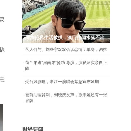
灵
周杰伦私生活被扒，澳门传闻水落石出
孩
艺人何与、刘些宁双双否认恋情：单身，勿扰
荷兰弟遭“河南弟”抢功 导演，演员证实亲自上
阵
意
受台风影响，浙江一演唱会紧急宣布延期
被前助理背刺，刘晓庆发声，原来她还有一张
底牌
财经要闻