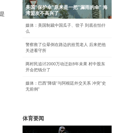
美国"保护伞"原来是一把"漏雨的伞" 海
湾盟友不高兴了
是
媒体：美国制裁中国瓜子、饺子 到底在怕什
么
警察救了位晕倒在路边的拾荒老人 后来把他
关进看守所
两村民追讨2000万动迁款8年未果 村中股东
开会把钱分了
媒体：巴西"降级"与阿根廷外交关系 冲突"史
无前例"
体育要闻