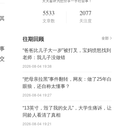
天天鉴评为您分享一手社会事！
5533
2077
其
文章数
关注度
往期回顾
全部
事
“爸爸比儿子大一岁”被打叉，宝妈愤怒找到
老师：我儿子没做错
交
2026-08-04 19:38
“把母亲拉黑”事件翻转，网友：做了25年白
眼狼，还自称太懂事？
2026-08-04 19:27
“13英寸，毁了我的女儿”，大学生痛诉，让
同龄人看清了真相
2026-08-04 19:21