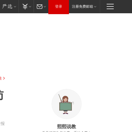
登录
注册免费邮箱
驻
访
举报
熙熙说教