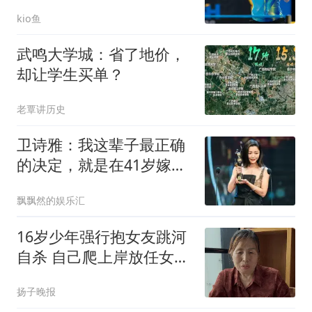
胜，男单输埃及1场
kio鱼
武鸣大学城：省了地价，
却让学生买单？
老覃讲历史
卫诗雅：我这辈子最正确
的决定，就是在41岁嫁人
后没有放弃演戏
飘飘然的娱乐汇
16岁少年强行抱女友跳河
自杀 自己爬上岸放任女友
溺亡
扬子晚报