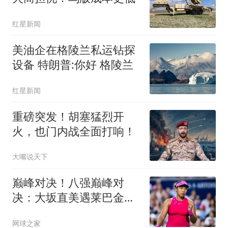
红星新闻
美油企在格陵兰私运钻探
设备 特朗普:你好 格陵兰
红星新闻
重磅突发！胡塞猛烈开
火，也门内战全面打响！
大嘴说天下
巅峰对决！八强巅峰对
决：大坂直美遇莱巴金
娜，两人从未交手！
网球之家