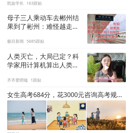
凯旋学长
163跟贴
母子三人乘动车去郴州结
果到了彬州：难怪越走越
冷
极目新闻
5685跟贴
人类灭亡，大局已定？科
学家用计算机算出人类灭
亡时间！
齐齐爱唠嗑
1跟贴
女生高考684分，花3000元咨询高考规划师被录进“双非”：至今仍是全校录取最高分，原计划上央财或上财