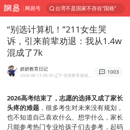
台湾不是国家不存在“国格”
网易号
百花奖完整获奖名单公布
“别选计算机！”211女生哭
独闯南太行失联14天的女子已找到
诉，引来前辈劝退：我从1.4w
哥伦比亚强震已致超20人死亡
混成了7k
哥伦比亚发生7.5级地震
伊朗最高领袖将任命数名高级指挥官
妍妍教育日记
1003
广岛长崎的昨天未必不会是日本的明天
2026-06-13 09:35
·辽宁
·优质教育领域创作者
高铁双人座被免票儿童挤成3人座
国内发现多起“Sorry”勒索病毒攻击
2026高考结束了，志愿的选择又成了家长
上海将苏州河水强排至黄浦江
头疼的难题
，很多考生对未来没有规划，
也不知道自己喜欢什么、想学什么，家长
易烊千玺金鸡百花双料影帝
只能参考热门专业给孩子们去参考，起码
中方：奉劝美方解除对古巴制裁封锁