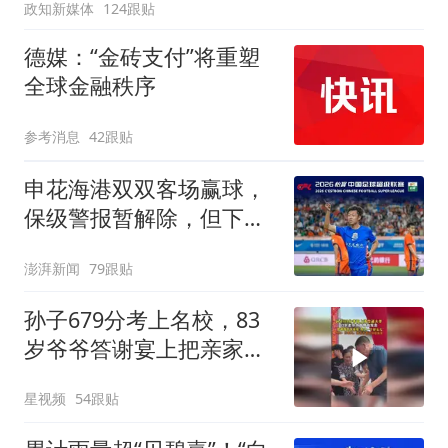
政知新媒体
124跟贴
德媒：“金砖支付”将重塑
全球金融秩序
参考消息
42跟贴
申花海港双双客场赢球，
保级警报暂解除，但下一
轮才是生死战
澎湃新闻
79跟贴
孙子679分考上名校，83
岁爷爷答谢宴上把亲家夸
上天
星视频
54跟贴