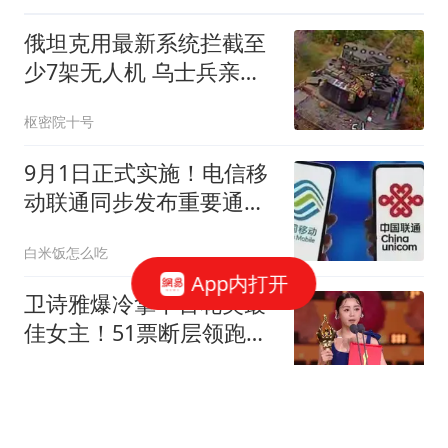
俄坦克用最新系统拦截至
少7架无人机 乌士兵亲眼
目睹
枢密院十号
9月1日正式实施！电信移
动联通同步发布重要通
知，手机用户必看
白米饭怎么吃
App内打开
卫诗雅爆冷拿下百花奖最
佳女主！51票断层领跑，
力压高叶宋佳成黑马
很哥
广东一省重点工程超期14