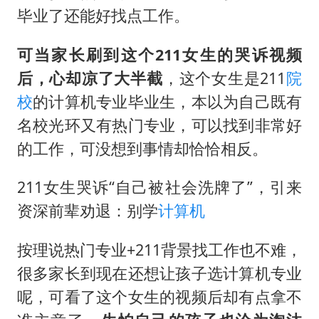
毕业了还能好找点工作。
“老戏骨”秦焰去世
公安部通报：抓获犯罪嫌疑人8200余名
可当家长刷到这个211女生的哭诉视频
后，心却凉了大半截
，这个女生是211
院
外交部：藏南地区是中国领土
校
的计算机专业毕业生，本以为自己既有
真理之光，何以能照亮复兴之路？
名校光环又有热门专业，可以找到非常好
的工作，可没想到事情却恰恰相反。
211女生哭诉“自己被社会洗牌了”，引来
资深前辈劝退：别学
计算机
按理说热门专业+211背景找工作也不难，
很多家长到现在还想让孩子选计算机专业
呢，可看了这个女生的视频后却有点拿不