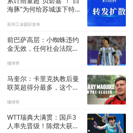
累计雨量超“贝碧嘉”！“白
海豚”为何给苏城泼下特大
暴雨？
苏州工业园区发布
前巴萨高层：小蜘蛛违约
金无效，任何社会法院都
会这样认定
懂球帝
马奎尔：卡里克执教后曼
联英超得分最多，这个季
前赛很不错
懂球帝
WTT瑞典大满贯：国乒3
人率先晋级！陈熠大获全