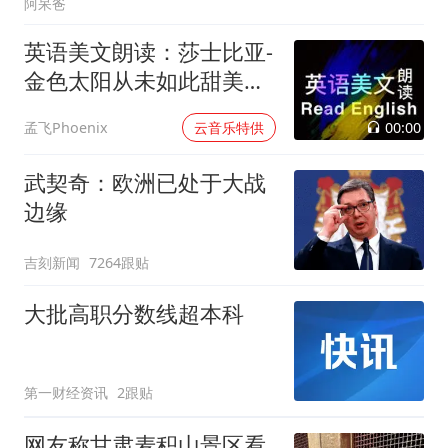
阿呆爸
英语美文朗读：莎士比亚-
金色太阳从未如此甜美吻
过
00:00
孟飞Phoenix
云音乐特供
武契奇：欧洲已处于大战
边缘
吉刻新闻
7264跟贴
大批高职分数线超本科
第一财经资讯
2跟贴
网友称甘肃麦积山景区看