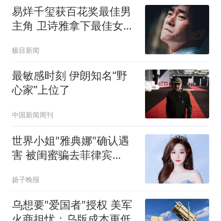
易烊千玺获百花奖最佳男
主角 卫诗雅拿下最佳女主
角奖
极目新闻
最敏感时刻 伊朗知名“野
心家”上位了
中国新闻周刊
世界小姐"雅典娜"确认遇
害 被闺蜜骗去菲律宾
遭"撕票"
扬子晚报
乌想要"爱国者"授权 美军
火商担忧：乌版成本更低