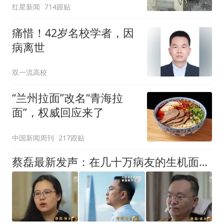
红星新闻
714跟贴
痛惜！42岁名校学者，因
病离世
双一流高校
“兰州拉面”改名“青海拉
面”，权威回应来了
中国新闻周刊
217跟贴
蔡磊最新发声：在几十万病友的生机面前，我个人的面子和尊严已经不值一提了，即使倒在黎明前，也要把路铺好