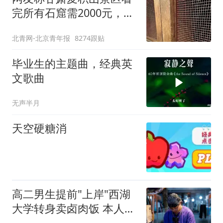
完所有石窟需2000元，景
区：部分石窟受特别保
北青网-北京青年报
8274跟贴
护，游客可按需买
毕业生的主题曲，经典英
文歌曲
无声半月
天空硬糖消
高二男生提前"上岸"西湖
大学转身卖卤肉饭 本人发
声