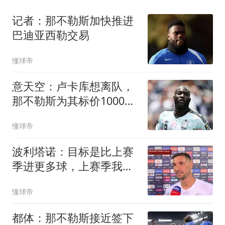
记者：那不勒斯加快推进
巴迪亚西勒交易
懂球帝
意天空：卢卡库想离队，
那不勒斯为其标价1000万
欧
懂球帝
波利塔诺：目标是比上赛
季进更多球，上赛季我进
球太少了
懂球帝
都体：那不勒斯接近签下