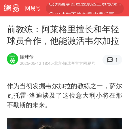
网易号
24小时不关空调 电费反而更低？
陕西柞水突发泥石流致1死2失联
前教练：阿莱格里擅长和年轻
“梅姨”已是老年人 死刑或适用受限
球员合作，他能激活韦尔加拉
“事业单位招聘不是人情买卖”
杭州一小区17楼玻璃幕墙爆裂
懂球帝
1
南大数院院长疑辞职信里写不想干了
2026-06-12 18:45
·北京
·懂球帝官方网易号
美国退回1000亿美元关税
作为当初发掘韦尔加拉的教练之一，萨尔
李亚鹏向地铁吐血女孩捐99999元
瓦托雷-洛迪谈及了这位意大利小将在那
杨某某拒服兵役 不得录用为公务员
不勒斯的未来。
新华社权威快报|我国编制完成新版全月地质图
知识产权强国建设驶入“快车道”