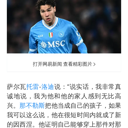
要给全体职工“应休尽休”的底气
曝张一鸣下死命令：不依赖AI蒸馏技术
中国经济展现强大韧性和活力
打开网易新闻 查看精彩图片
萨尔瓦
托雷
-
洛迪
说：“说实话，我非常真
诚地说，我为他和他的家人感到无比高
兴。
那不勒斯
把他当成自己的孩子，如果
我可以这么说，他在很短时间内就成了新
的因西涅。他证明自己能够穿上那件对那