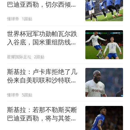
巴迪亚西勒，切尔西倾向
于永久出售
懂球帝
1跟贴
世界杯冠军功勋帕瓦尔跌
入谷底，国米重组防线欲
将其套现
星耀国际足坛
2跟贴
斯基拉：卢卡库拒绝了几
份来自美职联和沙特联赛
的报价
懂球帝
5跟贴
斯基拉：若那不勒斯买断
巴迪亚西勒，将与其签约
至2031年