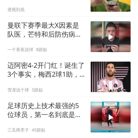
中占先
透视到底
曼联下赛季最大X因素是
队医，芒特和后防伤病能
控制我们直接起飞
一个香蕉说球
8跟贴
迈阿密4-2开门红！诞生了
3个事实，梅西2球1助，
有望冲2030世界杯
雪谨说个球
5跟贴
足球历史上技术最强的5
位球员，第一名到底是
谁？
三瓜两枣子
45跟贴