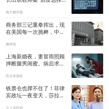
声
南方都市报
商务部三记重拳挥出，现
在美国每一次挑衅，中国
都能立马出牌反制
施涛说
上海新婚夜，妻冒雨照顾
摔断腿男闺蜜。病后求丈
夫照顾，丈夫冷笑
匹夫来搞笑
铁票仓也撑不住了！菲律
宾政坛一夜变天，莎拉领
先优势缩到9%
云上乌托邦