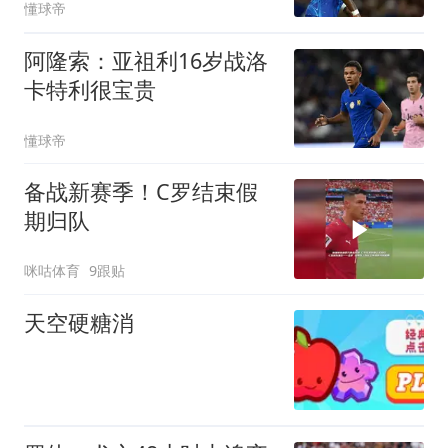
懂球帝
阿隆索：亚祖利16岁战洛
卡特利很宝贵
懂球帝
备战新赛季！C罗结束假
期归队
咪咕体育
9跟贴
天空硬糖消