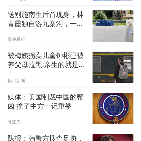
送别施南生后首现身，林
青霞独自游九寨沟，一身
白衣太让人心疼了
眼底星碎
被梅姨拐卖儿童钟彬已被
养父母拉黑:亲生的就是亲
生的
极目新闻
媒体：美国制裁中国的帮
凶 挨了中方一记重拳
补壹刀
队报：韩警方搜查足协，