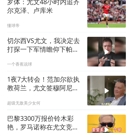
罗体：尤文48小时内追齐
尔克泽、卢库米
懂球帝
切尔西VS尤文，我决定去
打探一下军情瞻仰下帕尔
默！
一个香蕉说球
1夜7大转会！范加尔欲执
教荷兰，尤文签穆阿尼切
尔西签巴尔科
超级无敌美少女何
巴黎3300万报价铃木彩
艳，罗马诺称在尤文竞争