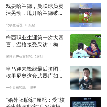
戏耍哈兰德，曼联球员灵
活晃动，甩开哈兰德破
门！
北极生活说
10跟贴
梅西职业生涯第一次大四
喜，温格接受采访：梅西
是足球游戏里走出来的球
老皢尾声体育解说
2跟贴
员
皇马迎来锋线最后拼图，
穆里尼奥这套武器库如何
激活皇马进攻？
一个香蕉说球
1跟贴
"婚外胚胎案"原配：受"校
长出轨教师案"启发选择发