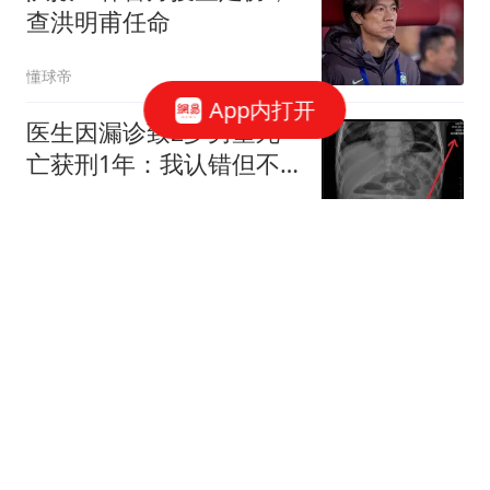
查洪明甫任命
懂球帝
App内打开
医生因漏诊致2岁男童死
亡获刑1年：我认错但不
能认罪
第一财经
悲哀，真是悲哀！看到重
庆赵昌辉栽跟头的细节，
不由得连连叹息！
音乐时光的娱乐
舞蹈家朱洁静谈患癌经
历：拼过25次放化疗，选
择坚强却被质疑装病