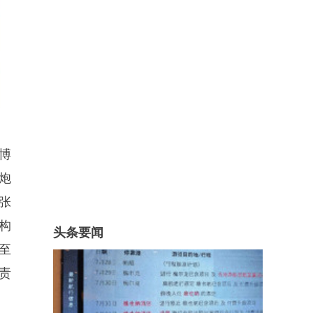
了博
炮
张
构
头条要闻
至
责