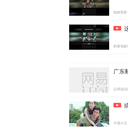
奻奻剪影 20
奶黄包影视 2
广东
云得说法律那
片场小王 20