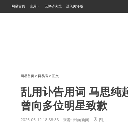
网易首页
应用
无障碍浏览
进入关怀版
网易首页
>
网易号
> 正文
乱用讣告用词 马思纯
曾向多位明星致歉
2026-06-12 18:38:33 来源:
封面新闻
四川