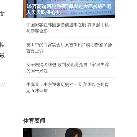
16万高端河轮游变"每天赶大巴拉练" 老
人天天吃保心丸
文
。
中国游客在韩国旅游偶遇李在明 其拿起手机
与游客合影
搜
施工中的白宫宴会厅又被"叫停" 特朗普怒了扬
言要上诉
最
女子网购名牌包 收到发现竟是自己家里失踪
的同一只包
牛弹琴：中东迎来历史性一天 美国以色列肯
定五味杂陈
体育要闻