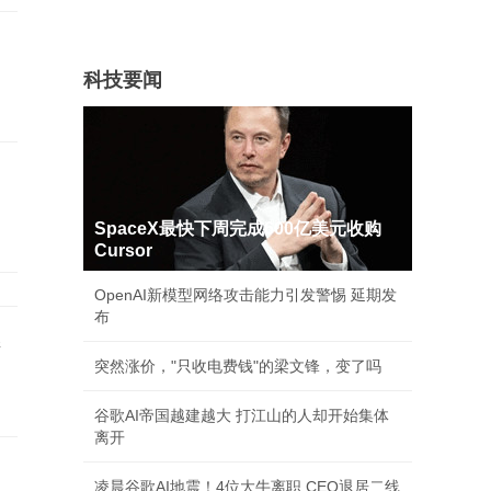
科技要闻
SpaceX最快下周完成600亿美元收购
Cursor
OpenAI新模型网络攻击能力引发警惕 延期发
布
继
突然涨价，"只收电费钱"的梁文锋，变了吗
谷歌AI帝国越建越大 打江山的人却开始集体
离开
凌晨谷歌AI地震！4位大牛离职 CEO退居二线