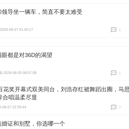
跟贴
1
和领导坐一辆车，简直不要太难受
26-08-07 01:45:17
1
跟贴
1
满眼都是对36D的渴望
026-08-05 08:07:08
1
跟贴
1
届百花奖开幕式双美同台，刘浩存红裙舞蹈出圈，马
界合唱温柔尽显
-08-07 22:59:44
7
跟贴
7
结婚证和别墅，你选哪一个