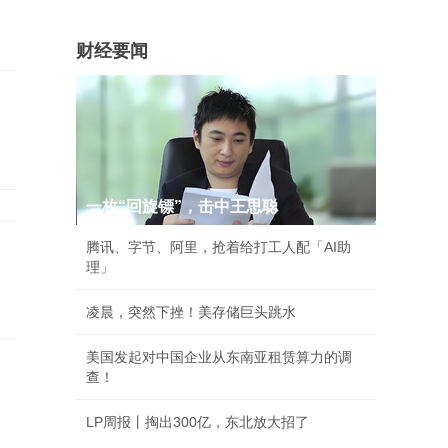
财经要闻
一枚“回旋镖”，击中王思聪
腾讯、字节、阿里，抢着给打工人配「AI助
理」
凌晨，突然下挫！美存储巨头跳水
美国发起对中国企业从东南亚租赁算力的调
查！
LP周报丨掏出300亿，东北放大招了