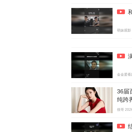
萌妹观影 20
金金爱看剧 2
36
纯跨
很哥 2026