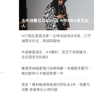
去年信誓旦旦3000万 今年NBA查无此
人
U17国足晋级决赛！点球决战淘汰河床，江宇
涵两次扑点，再战阿森纳
中超惨案诞生：4-0横扫，张玉宁传射建功，
北京国安升到第3
曝莱昂纳德案预计协商和解！名嘴要求重罚：
鲍尔默和小卡都该禁赛一年
突发！曝利物浦将租借巴萨队长1年：明夏可
买断 曾被查出心理问题