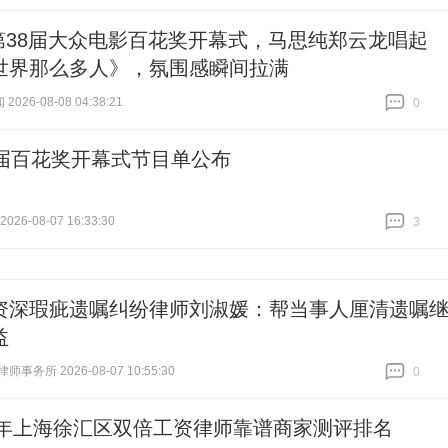
跟贴
1
第38届大众电影百花奖开幕式，马思纯郑云龙唱起
世界那么多人》，氛围感瞬间拉满
2026-08-08 04:38:21
0
跟贴
0
8届百花奖开幕式节目单公布
26-08-07 16:33:30
3
跟贴
3
资深瑕疵遗嘱纠纷律师刘淑媛：帮当事人厘清遗嘱
益
事务所 2026-08-07 10:55:30
0
跟贴
0
26年上海徐汇区双倍工资律师靠谱商家测评排名