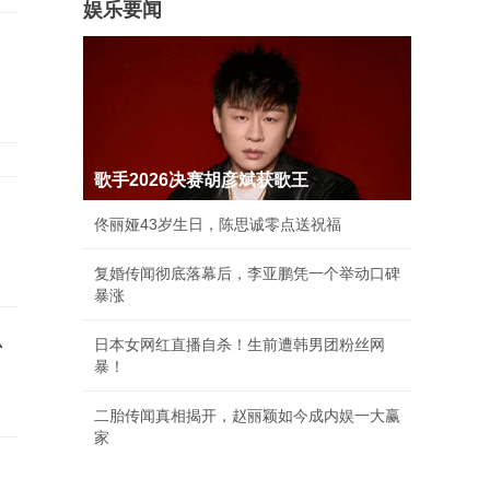
娱乐要闻
歌手2026决赛胡彦斌获歌王
佟丽娅43岁生日，陈思诚零点送祝福
复婚传闻彻底落幕后，李亚鹏凭一个举动口碑
暴涨
思
日本女网红直播自杀！生前遭韩男团粉丝网
暴！
二胎传闻真相揭开，赵丽颖如今成内娱一大赢
家