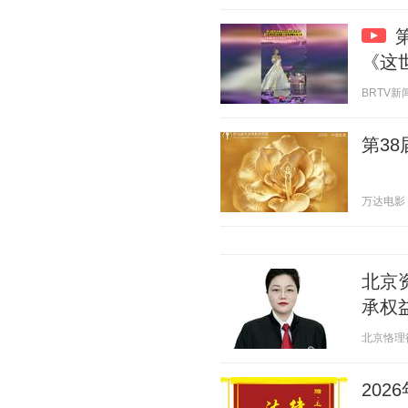
《这
BRTV新闻 
第3
万达电影 20
北京
承权
北京恪理律师
20