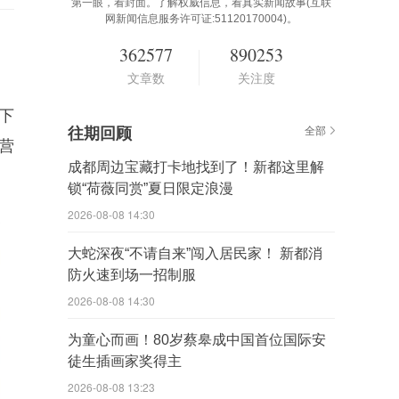
第一眼，看封面。了解权威信息，看真实新闻故事(互联
网新闻信息服务许可证:51120170004)。
362577
890253
文章数
关注度
(下
往期回顾
全部
运营
成都周边宝藏打卡地找到了！新都这里解
锁“荷薇同赏”夏日限定浪漫
2026-08-08 14:30
大蛇深夜“不请自来”闯入居民家！ 新都消
防火速到场一招制服
2026-08-08 14:30
为童心而画！80岁蔡皋成中国首位国际安
徒生插画家奖得主
2026-08-08 13:23