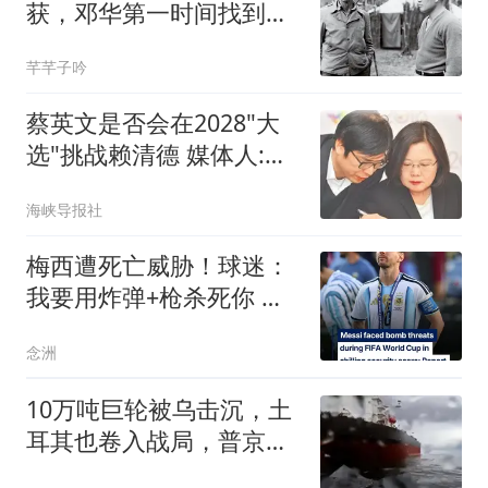
获，邓华第一时间找到
他：给你一支好烟抽抽
芊芊子吟
蔡英文是否会在2028"大
选"挑战赖清德 媒体人:不
敢讲
海峡导报社
梅西遭死亡威胁！球迷：
我要用炸弹+枪杀死你 自
杀式袭击把你炸飞
念洲
10万吨巨轮被乌击沉，土
耳其也卷入战局，普京没
想到仗会打成这样