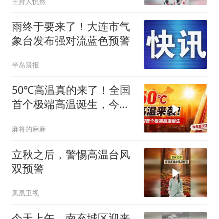
主持人悦然
雨终于要来了！大连市气
象台发布强对流蓝色预警
半岛晨报
50℃高温真的来了！全国
首个极端高温诞生，今年
夏天不一般
麻将的麻麻
立秋之后，警惕高温台风
双预警
凤凰卫视
今天上午，南充城区迎来