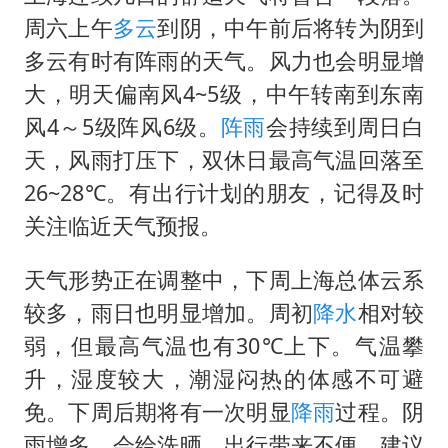
周六上午
多云
到阴，中午前后将转为阴到
多云有时有阵雨的天气。风力也会明显增
大，明天偏南风4~5级，中午转南到东南
风4～5级阵风6级。
阵雨
会持续到周日白
天，风雨打压下，双休日最高气温回落至
26~28℃。有出行计划的朋友，记得及时
关注临近天气预报。
天气形势正在调整中，下周上海总体云系
较多，雨日也明显增加。周初
降水
相对较
弱，但最高气温也有30℃上下。气温攀
升，湿度较大，潮湿闷热的体感不可避
免。下周后期将有一次明显
降雨
过程。阴
雨增多，会给洗晒、出行带来不便，建议