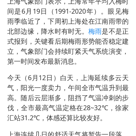
酒店回应车内过夜被收150元
上海气象部门表示，上海常年平均入梅时
间是6月19日（1991-2020年）。眼见梅
几元成本的AI广告导致千万市值蒸发
雨季临近了，下周初上海处在江南雨带的
36岁男演员成景区NPC后人气爆棚
北部边缘，降水时有时无。
梅雨
是不是正
梁家辉：到内地拍戏不是北上是回归
式报到，关键看后期梅雨形势能否稳定建
人民的健康、体质、幸福一脉相承
立，气象部门会持续盯紧天气系统演变，
第一时间发布最新消息。
今天（6月12日）白天，上海延续多云天
气，阳光一度卖力，午间全市气温升到最
高。随后云层渐多，阻挡了气温冲刺的步
伐，全市最高气温定格在28~32℃，徐家
汇站31.2℃，体感还算比较友好。
上海连续几日的舒适天气将暂告一段落。