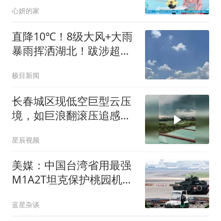
心妍的家
直降10℃！8级大风+大雨
暴雨挥洒湖北！跋涉超
5000公里的“白海豚”将靠
极目新闻
岸，需多加防范
长春城区现低空巨型云压
境，如巨浪翻滚压追感十
足
星辰视频
美媒：中国台湾省用最强
M1A2T坦克保护桃园机
场，要学乌克兰，防范空
蓝星杂谈
突部队夺取机场