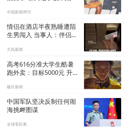
公开
中国新闻周刊
情侣在酒店半夜熟睡遭陌
生男闯入 当事人：伴侣被
看光
大风新闻
高考616分准大学生酷暑
跑外卖：目标5000元 升级
电脑
极目新闻
中国军队坚决反制任何闹
海挑衅图谋
全球零距离