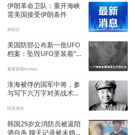
伊朗革命卫队：重开海峡
需美国接受伊朗条件
财联社
美国防部公布新一批UFO
档案：坠毁UFO里装着"人
体"
看看新闻Knews
淮海被俘的国军中将，参
与写下六万字对美战术，
毛主席:提前特赦
阿器谈史
韩国29岁女消防员被逼陪
酒自杀 聊天记录被未婚夫