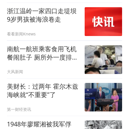
浙江温岭一家四口走堤坝
9岁男孩被海浪卷走
看看新闻Knews
南航一航班乘客食用飞机
餐闹肚子 厕所外一度排长
队
大风新闻
美财长：过两年 霍尔木兹
海峡就“不重要”了
第一财经资讯
1948年廖耀湘被我军俘