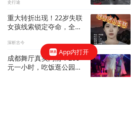
史行途
重大转折出现！22岁失联
女孩线索锁定夺命，全程
无防护令人揪心
深析古今
App内打开
成都舞厅真实内情：200
元一小时，吃饭逛公园看
电影样样配齐
成都人的故事
560元/股！A股存储巨
头，定增大幅溢价！
证券时报