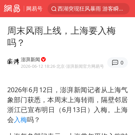
网易号
西湖突现狂风暴雨 游客瞬间被浇透
金饰克价一夜涨回1300元
周末风雨上线，上海要入梅
隔20米开高仿奶茶店被判赔35万元
吗？
新疆景区自驾服务费改为按车收费
多家A股公司收到美国关税退款
澎湃新闻
0
视频丨中国东方电气集团原党组副书记、董事宋致远被查
2026-06-12 18:26
·北京
·澎湃新闻官方网易号
直击东北超：哈尔滨vs通辽
2026年6月12日，澎湃新闻记者从上海气
香港宏福苑火灾或由烟头引起
象部门获悉，本周末上海转雨，隔壁邻居
白海豚将正面袭击贯穿浙江
浙江已宣布明日（6月13日）入梅。上海
浙江台州《告全体市民书》
会
入梅
吗？
“不怕六爷挂得多 就怕六爷挂一颗”