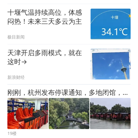
十堰气温持续高位，体感
闷热！未来三天多云为主
极目新闻
天津开启多雨模式，就在
这时→
新浪财经
刚刚，杭州发布停课通知，多地闭馆，多条高铁停运！预警拉响：小心9级雷雨大风，有人已被暴雨瞬间浇透
19楼