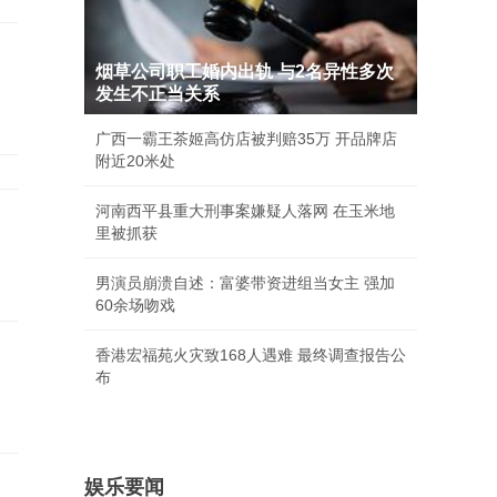
烟草公司职工婚内出轨 与2名异性多次
发生不正当关系
广西一霸王茶姬高仿店被判赔35万 开品牌店
附近20米处
河南西平县重大刑事案嫌疑人落网 在玉米地
里被抓获
男演员崩溃自述：富婆带资进组当女主 强加
60余场吻戏
香港宏福苑火灾致168人遇难 最终调查报告公
布
娱乐要闻