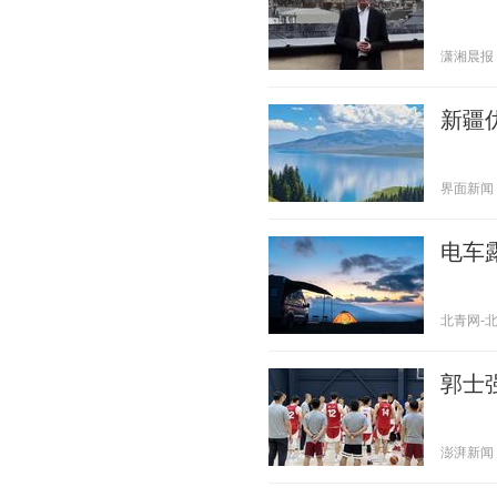
潇湘晨报 20
新疆
界面新闻 20
电车
北青网-北京
郭士
澎湃新闻 20