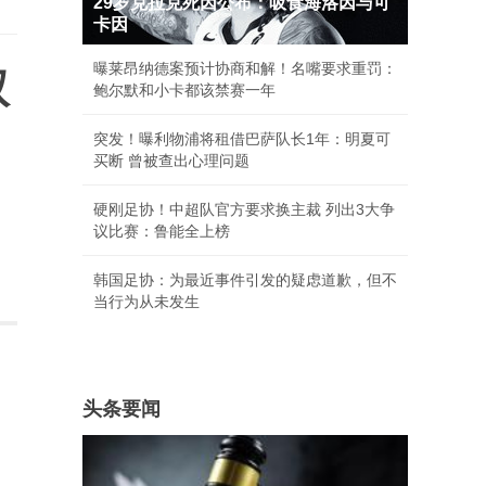
29岁克拉克死因公布：吸食海洛因与可
卡因
曝莱昂纳德案预计协商和解！名嘴要求重罚：
双
鲍尔默和小卡都该禁赛一年
突发！曝利物浦将租借巴萨队长1年：明夏可
买断 曾被查出心理问题
硬刚足协！中超队官方要求换主裁 列出3大争
议比赛：鲁能全上榜
韩国足协：为最近事件引发的疑虑道歉，但不
当行为从未发生
头条要闻