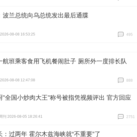
跟贴
19072
：波兰总统向乌总统发出最后通牒
26-08-08 16:53:25
495
跟贴
495
一航班乘客食用飞机餐闹肚子 厕所外一度排长队
26-08-08 12:47:08
888
跟贴
888
厨"全国小炒肉大王"称号被指凭视频评出 官方回应
 2026-08-05 18:26:41
2751
跟贴
2751
长：过两年 霍尔木兹海峡就“不重要”了