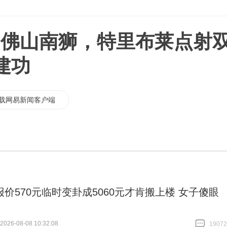
-2佛山南狮，特里布莱点射
建功
载网易新闻客户端
报价570元临时变卦成5060元才肯搬上楼 女子傻眼
26-08-08 10:32:08
19072