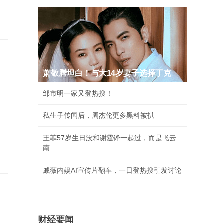
萧敬腾坦白！与大14岁妻子选择丁克
邹市明一家又登热搜！
私生子传闻后，周杰伦更多黑料被扒
王菲57岁生日没和谢霆锋一起过，而是飞云
南
戚薇内娱AI宣传片翻车，一日登热搜引发讨论
财经要闻