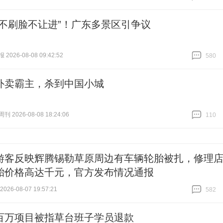
跟贴
965
“不刷脸不让进”！广东多景区引争议
026-08-08 09:42:52
580
跟贴
580
外卖霸主，杀到中国小城
 2026-08-08 18:24:06
110
跟贴
110
游客反映辉腾锡勒草原周边有车辆轮胎被扎，修理
胎价格高达千元，官方发布情况通报
26-08-07 19:57:21
582
跟贴
582
百万项目被指草台班子学员退款