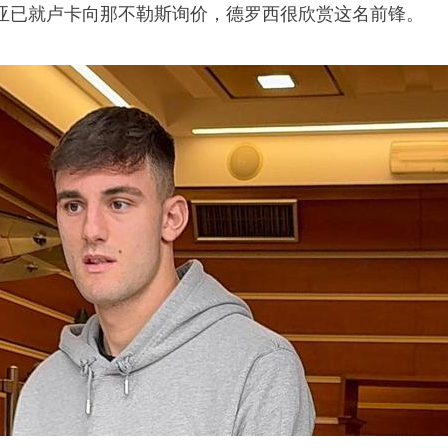
亚已就卢卡向那不勒斯询价，德罗西很欣赏这名前锋。