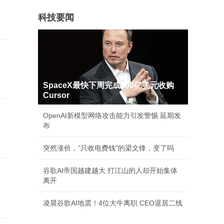
科技要闻
SpaceX最快下周完成600亿美元收购
Cursor
OpenAI新模型网络攻击能力引发警惕 延期发
布
突然涨价，"只收电费钱"的梁文锋，变了吗
谷歌AI帝国越建越大 打江山的人却开始集体
离开
凌晨谷歌AI地震！4位大牛离职 CEO退居二线