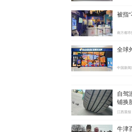
被指
南方都市报 2
全球
中国新闻周刊
自驾
铺换
江西晨报 20
牛津