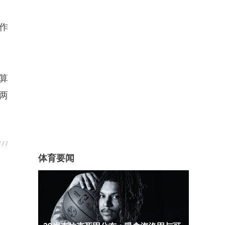
作
算
两
体育要闻