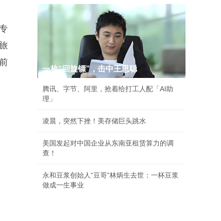
到专
旅
前
一枚“回旋镖”，击中王思聪
腾讯、字节、阿里，抢着给打工人配「AI助
理」
凌晨，突然下挫！美存储巨头跳水
美国发起对中国企业从东南亚租赁算力的调
查！
永和豆浆创始人“豆哥”林炳生去世：一杯豆浆
做成一生事业