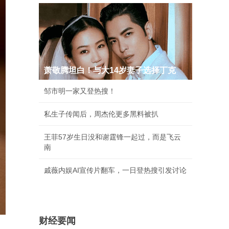
萧敬腾坦白！与大14岁妻子选择丁克
邹市明一家又登热搜！
私生子传闻后，周杰伦更多黑料被扒
王菲57岁生日没和谢霆锋一起过，而是飞云
南
戚薇内娱AI宣传片翻车，一日登热搜引发讨论
财经要闻