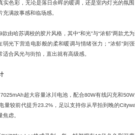
真实色彩，无论是落日余晖的暖调，还是室内灯光的氛围
片充满故事感和临场感。
9款由哈苏调校的胶片风格，其中“和光”与“浓郁”两款尤为
长在弱光下营造电影般的柔和暖调与情绪张力；“浓郁”则强
常适合风光与街拍，直出就有高级感。
计
7025mAh超大容量冰川电池，配合80W有线闪充和50
较前代提升23.2%，足以支持你从早拍到晚的Citywa
量焦虑。