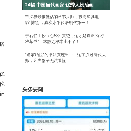
24幅 中国当代画家 优秀人物油画
书法界最被低估的草书大师，被周星驰电
影“抹黑”，真实水平位居明代第一！
于右任手抄《心经》真迹，这才是真正的“标
准草书”，林散之根本比不了！
次搭
“道家始祖”的书法真迹出土！这字胜过唐代大
师，凡夫俗子无法看懂
2亿
伦
头条要闻
记
，
男子在12306上买机票因行程有变退票