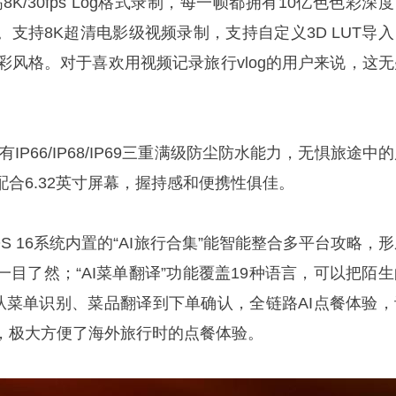
8K/30fps Log格式录制，每一帧都拥有10亿色色彩深
支持8K超清电影级视频录制，支持自定义3D LUT导入
彩风格。对于喜欢用视频记录旅行vlog的用户来说，这无
有IP66/IP68/IP69三重满级防尘防水能力，无惧旅途中
合6.32英寸屏幕，握持感和便携性俱佳。
rOS 16系统内置的“AI旅行合集”能智能整合多平台攻略，
目了然；“AI菜单翻译”功能覆盖19种语言，可以把陌生
，从菜单识别、菜品翻译到下单确认，全链路AI点餐体验，
，极大方便了海外旅行时的点餐体验。