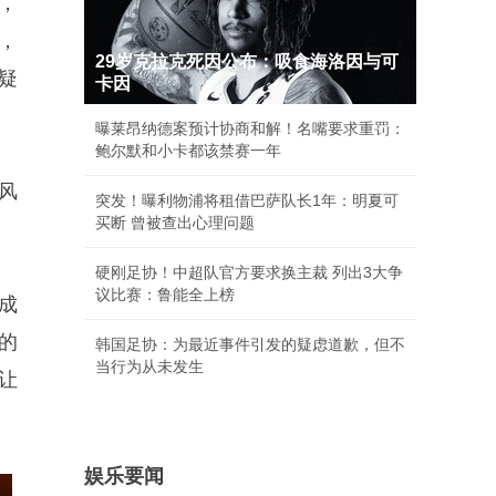
度，
，
29岁克拉克死因公布：吸食海洛因与可
疑
卡因
曝莱昂纳德案预计协商和解！名嘴要求重罚：
鲍尔默和小卡都该禁赛一年
的风
突发！曝利物浦将租借巴萨队长1年：明夏可
买断 曾被查出心理问题
硬刚足协！中超队官方要求换主裁 列出3大争
议比赛：鲁能全上榜
形成
的
韩国足协：为最近事件引发的疑虑道歉，但不
当行为从未发生
让
娱乐要闻