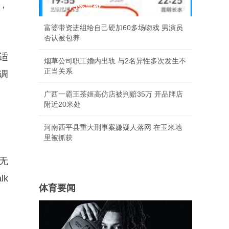
，
被扣了75%票价
富婆带资进组给自己硬加60多场吻戏 男演员
否认被包养
适
烟草公司职工婚内出轨 与2名异性多次发生不
正当关系
调
广西一霸王茶姬高仿店被判赔35万 开品牌店
附近20米处
河南西平县重大刑事案嫌疑人落网 在玉米地
里被抓获
W无
lk
体育要闻