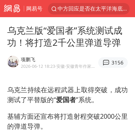
网易号
中方回应是否在太平洋海底开采稀土
宇树科技发行价格150.80元/股
乌克兰版“爱国者”系统测试成
外交部发言人就广岛核爆81周年等答记者问
功！将打造2千公里弹道导弹
吉林一“温度计大楼”读数爆表
台风白海豚影响中国已成定局
项鹏飞
3156
法国下周开始禁止未经同意的电话营销
2026-06-12 18:23
·安徽
·安徽青年作家协会作家 优质军事领域创作者
多地要求领导干部带头休假
乌克兰持续在远程武器上取得突破，成功
27岁女子成组织卖淫集团主犯被通缉
测试了平替版的“
爱国者
”系统。
我国编制完成新版全月地质图
U17国足1分钟轰2球
基辅方面还宣布将打造射程突破2000公里
中国“五箭齐发”反制美国
的弹道导弹。