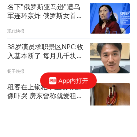
名下"俄罗斯亚马逊"遭乌
军连环轰炸 俄罗斯女首富
怒了
现代快报
38岁演员求职景区NPC:收
入基本断了 每月几千块都
没有
扬子晚报
App内打开
租客在上锁柜子里发现遗
像吓哭 房东曾称就爱租给
男生
极目新闻
媒体：美国制裁中国瓜
子、饺子 到底在怕什么