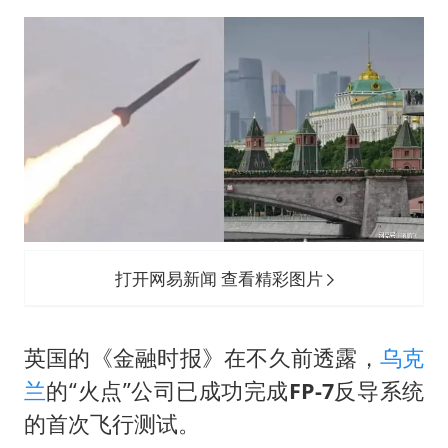
女子利用漏洞0元薅走3000多件家电
泰国一女公务员妆容引争议 本人回应
郑国霖回应去景区上班被保安拦下
感觉全东北都在等7号
80后女柜员逆袭成4200亿银行副行长
奋进开新局 实干挑大梁
打开网易新闻 查看精彩图片
英国的《金融时报》在不久前透露，
乌克
兰
的“火点”公司已成功完成
FP-7
反导系统
的首次飞行测试。