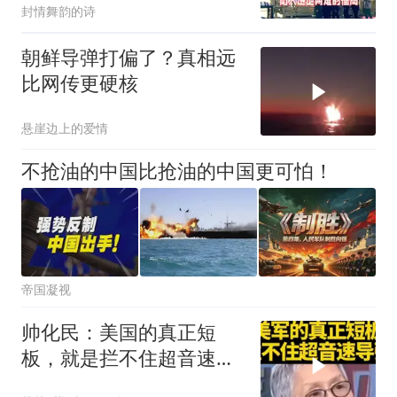
封情舞韵的诗
朝鲜导弹打偏了？真相远
比网传更硬核
悬崖边上的爱情
不抢油的中国比抢油的中国更可怕！
帝国凝视
帅化民：美国的真正短
板，就是拦不住超音速导
弹！