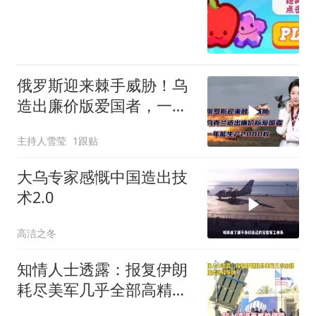
俄罗斯迎来棘手威胁！乌
造出廉价版爱国者，一年
能生产2000枚
主持人雪莹
1跟贴
大乌专家感慨中国造出技
术2.0
高洁之冬
知情人士透露：报复伊朗
耗尽美军几乎全部高精度
远程导弹