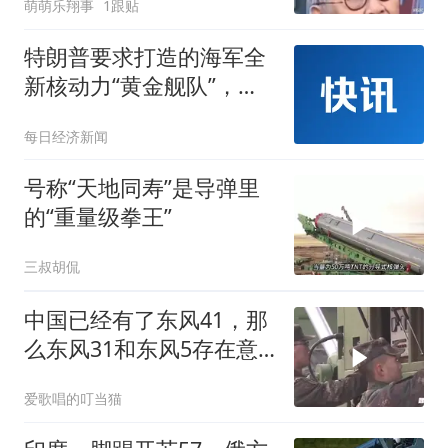
萌萌乐翔事
1跟贴
特朗普要求打造的海军全
新核动力“黄金舰队”，造
价或高达2750亿美元，将
每日经济新闻
配备高超音速武器、巡航
导弹等
号称“天地同寿”是导弹里
的“重量级拳王”
三叔胡侃
中国已经有了东风41，那
么东风31和东风5存在意
义是什么？
爱歌唱的叮当猫