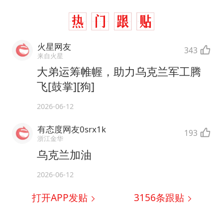
火星网友
343
来自火星
大弟运筹帷幄，助力乌克兰军工腾
飞[鼓掌][狗]
2026-06-12
有态度网友0srx1k
193
浙江金华
乌克兰加油
2026-06-12
打开APP发贴
3156
条跟贴