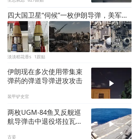
四大国卫星“伺候”一枚伊朗导弹，美军拦截那么吃力，这下破案了
淡淡稻花香s
1跟贴
伊朗现在多次使用带集束
弹药的弹道导弹进攻攻击
装甲铲史官
两枚UGM-84鱼叉反舰巡
航导弹击中退役塔拉瓦级
两栖攻击舰
古姿