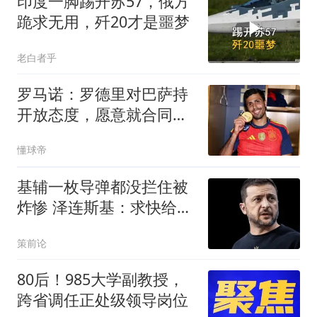
印度一脚踢开苏57，俄方
跪求无用，歼20才是噩梦
老白者乎
罗马诺：罗德里对巴萨持
开放态度，愿意就合同条
款展开谈判
懂球帝
基辅一枚导弹都没拦住被
炸惨 泽连斯基：求快给我
导弹
策前论
80后！985大学副教授，
跨省调任正处级领导岗位