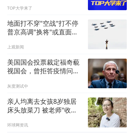
TOP大学来了
地面打不穿"空战"打不停
普京高调"换将"或直面消
耗战
上观新闻
美国国会投票裁定福奇藐
视国会，曾拒答疫情问题
超100次
灰度测试中
亲人均离去女孩8岁独居
床头放菜刀 被老师"收
养"后逆袭
环球网资讯