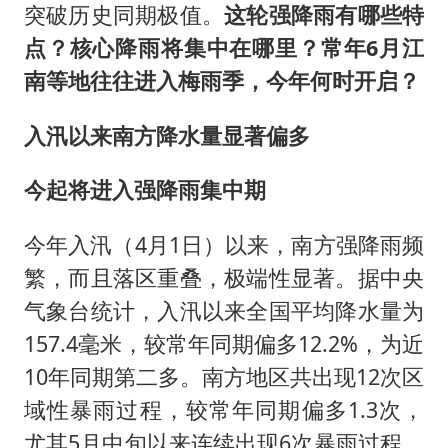
公司“上四休三”但要降薪1000元
突破历史同期极值。
这轮强降雨有哪些特
男子杀人后逃进深山21年活得像野人
点？核心降雨将集中在哪里？常年6月江
70多岁父亲独自坐车到上海看望女儿
南等地往往进入梅雨季，今年何时开启？
OpenAI为免费用户升级GPT-5.6 Luna
入汛以来南方降水量显著偏多
“中国蔬菜之乡”最高温达41.8℃
今起将进入强降雨集中期
985博士后被曝在妻子孕期出轨后续
如何把百年大党建设得更加坚强有力？
今年入汛（4月1日）以来，南方强降雨频
繁，而且落区重叠，极端性显著。据中央
气象台统计，入汛以来全国平均降水量为
157.4毫米，较常年同期偏多12.2%，为近
10年同期第二多。南方地区共出现12次区
域性暴雨过程，较常年同期偏多1.3次，
尤其5月中旬以来连续出现6次暴雨过程，