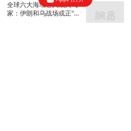
全球六大海域卷入战火 专
家：伊朗和乌战场或正"连
接"
红星新闻
又一部电影撤档 院线从业
者：早已习惯 逐渐无所谓
了
中国新闻周刊
原来她是李亚鹏妈妈，是
儿科医生，喜欢海哈金
喜，今全力支持儿子
胡一舸南游y
观点：皇马压价罗德里可
以理解 但让他去巴萨就是