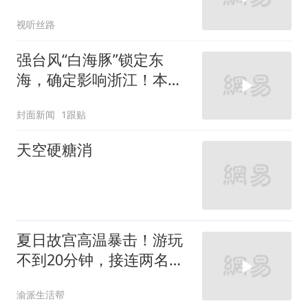
求地道 正宗口味网友：色
视听丝路
香味一样没沾边
强台风“白海豚”锁定东
海，确定影响浙江！本周
末有大到暴雨，提醒：提
封面新闻
1跟贴
前适度囤点零食
天空硬糖消
夏日故宫高温暴击！游玩
不到20分钟，接连两名游
客被急救拉走
渝派生活帮