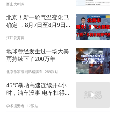
西山大喇叭
北京！新一轮气温变化已
确定 ，8月7日至8月9日未
来三天天气预报
江江爱剪辑
地球曾经发生过一场大暴
雨持续下了200万年
北京作家编剧肥猪满圈
289跟贴
45℃暴晒高速连续开4小
时，油车没事 电车扛得住
吗？实测见真
学术漫游者
17跟贴