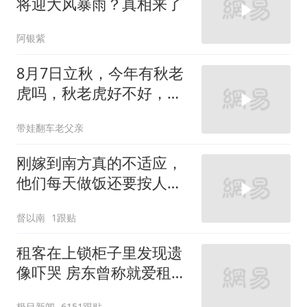
将迎大风暴雨？真相来了
阿银紫
8月7日立秋，今年有秋老
虎吗，秋老虎好不好，答
案来啦
带娃翻车老父亲
刚嫁到南方真的不适应，
他们每天做饭还要按人头
算
督以南
1跟贴
租客在上锁柜子里发现遗
像吓哭 房东曾称就爱租给
男生
极目新闻
6151跟贴