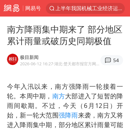
网易号
上半年我国机械工业经济运行稳中有进
汪峰阻止14岁女儿买大牌
南方降雨集中期来了 部分地区
朱雨玲晋级WTT横滨冠军赛女单八强
累计雨量或破历史同期极值
美国将对多晶硅衍生品加征15%关税
陕西省委书记赶赴柞水县杏坪镇
极目新闻
54
泰国校园枪击案死亡人数升至7人
2026-06-12 16:27
·湖北
·楚天都市报官方网易号
官方通报教师招聘笔试前13名被淘汰
今年入汛以来，南方强降雨一轮接着一
27岁女子组织卖淫集团被悬赏通缉
轮。本周中期，
南方
大部进入了短暂的降
女孩摆摊卖菌子时收到北大通知书
雨间歇期。不过，今天（6月12日）开
改名后的“青海拉面”店
始，新一轮大范围
强降雨
来袭，南方又将
广岛核爆81周年央视播《奥本海默》
进入降雨集中期，部分地区累计雨量可能