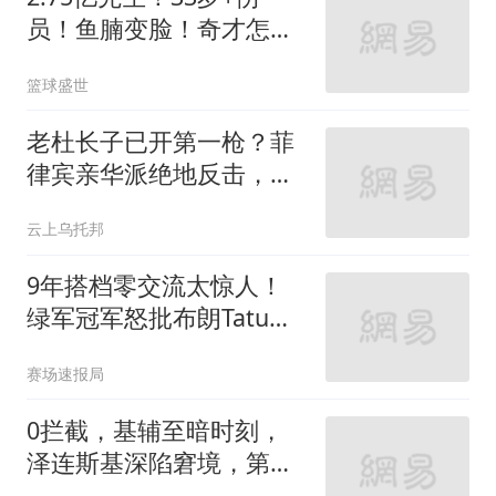
员！鱼腩变脸！奇才怎么
选？
篮球盛世
老杜长子已开第一枪？菲
律宾亲华派绝地反击，小
马科斯或无路可退
云上乌托邦
9年搭档零交流太惊人！
绿军冠军怒批布朗Tatum
关系_凯尔特人_交易
赛场速报局
0拦截，基辅至暗时刻，
泽连斯基深陷窘境，第二
个乌克兰将出现？