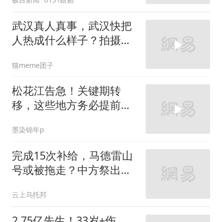
武汉真人真事，武汉快把
人热成什么样子？拍摄于
2026年8月5号
猫meme团子
松花江告急！关键期转
移，这些地方务必提前行
动！
墨染锦年p
完成15次补给，马德雷山
号或被拖走？中方祭出王
炸，专打菲巡逻机
云上乌托邦
2.75亿先生！33岁+伤