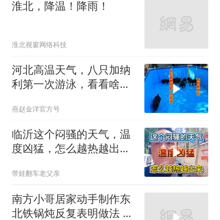
淮北，降温！降雨！
淮北视窗网络科技
河北高温天气，八只加纳
利第一次游泳，看看啥状
态
燕赵金洋官方号
临沂这个闷骚的天气，温
度凶猛，怎么越热越出
去？
带娃翻车老父亲
南方小哥居家动手制作东
北铁锅炖反复表明做法 追