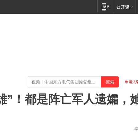
申请入
雄”！都是阵亡军人遗孀，