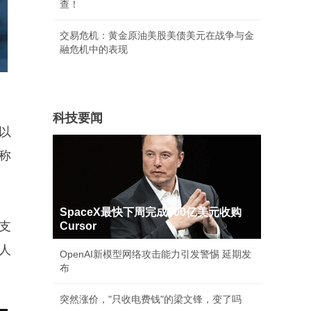
查！
交易危机：黄金原油美股美债美元在战争与金
融危机中的表现
科技要闻
以
”称
SpaceX最快下周完成600亿美元收购
还支
Cursor
人
OpenAI新模型网络攻击能力引发警惕 延期发
布
突然涨价，"只收电费钱"的梁文锋，变了吗