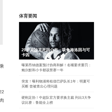
体育要闻
29岁克拉克死因公布：吸食海洛因与可
卡因
曝莱昂纳德案预计协商和解！名嘴要求重罚：
所乘
鲍尔默和小卡都该禁赛一年
突发！曝利物浦将租借巴萨队长1年：明夏可
买断 曾被查出心理问题
2
硬刚足协！中超队官方要求换主裁 列出3大争
肉
议比赛：鲁能全上榜