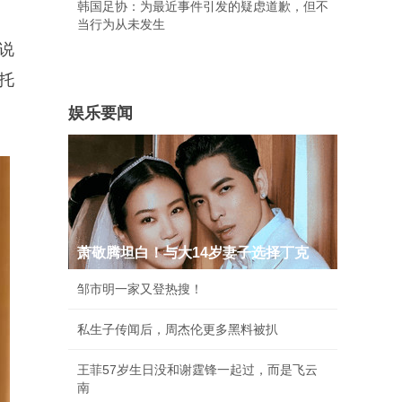
韩国足协：为最近事件引发的疑虑道歉，但不
当行为从未发生
说
托
娱乐要闻
萧敬腾坦白！与大14岁妻子选择丁克
邹市明一家又登热搜！
私生子传闻后，周杰伦更多黑料被扒
王菲57岁生日没和谢霆锋一起过，而是飞云
南