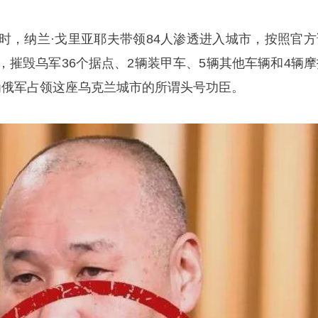
克时，纳兰·戈里亚耶夫带领84人渗透进入城市，按照官方
，摧毁乌军36个据点、2辆装甲车、5辆其他车辆和4辆摩
为俄军占领这座乌克兰城市的所谓头号功臣。