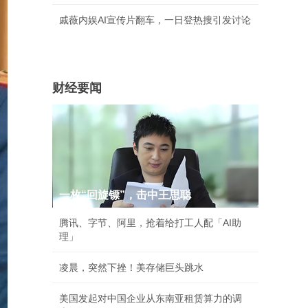
戚薇内娱AI宣传片翻车，一日登热搜引发讨论
财经要闻
一枚“回旋镖”，击中王思聪
腾讯、字节、阿里，抢着给打工人配「AI助
理」
凌晨，突然下挫！美存储巨头跳水
美国发起对中国企业从东南亚租赁算力的调