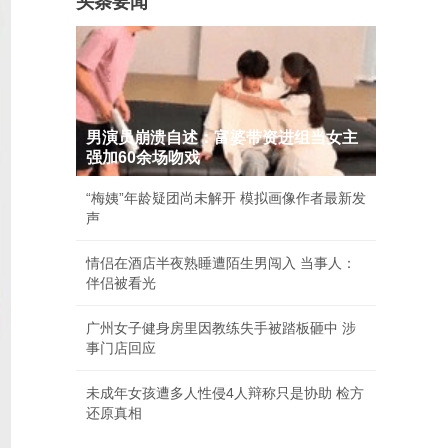
头条要闻
男演员崩溃自述：富婆带资进组当女主
强加60余场吻戏
“梅姨”年龄疑团尚未解开 模拟画像作者最新发
声
情侣在酒店半夜熟睡遭陌生男闯入 当事人：
伴侣被看光
广州女子健身房里因教练失手被踏板砸中 涉
事门店回应
未成年女孩遭多人性侵4人辩称只是协助 检方
还原真相