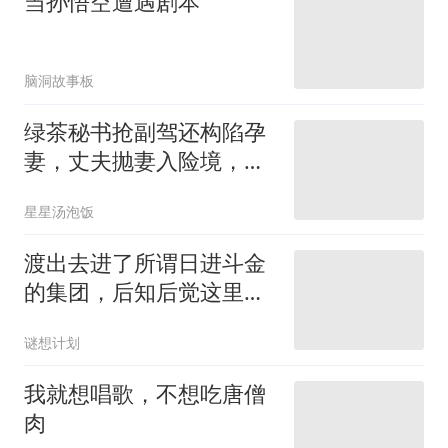
当孙悟空遭遇剧本
脑洞故事板
绿茶秘书抢副驾还构陷孕
妻，丈夫抛妻入险境，铁
证曝光全网怒了
星星汤泡饭
渡出去进了所谓日进斗金
的集团，后知后觉这里是
危险的陷阱
谜想计划
我就想唱歌，不想吃唐僧
肉