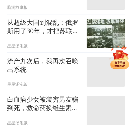
脑洞故事板
从超级大国到混乱：俄罗
斯用了30年，才把苏联解
体的账算清楚
星星汤泡饭
流产九次后，我再次召唤
分享单篇
佣金2.5元
分享购买VIP
出系统
佣金14元
分享单篇
佣金2.5元
星星汤泡饭
白血病少女被装穷男友骗
到死，救命药换维生素，
看清他后全校炸了
星星汤泡饭