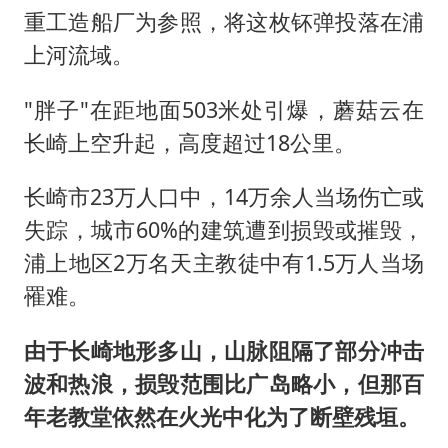
重工造船厂为参照，将这枚钚弹投落在浦
上河流域。
"胖子"在距地面503米处引爆，蘑菇云在
长崎上空升起，高度超过18公里。
长崎市23万人口中，14万余人当场伤亡或
失踪，城市60%的建筑遭到损毁或摧毁，
浦上地区2万名天主教徒中有1.5万人当场
罹难。
由于长崎地形多山，山脉阻隔了部分冲击
波和热浪，损毁范围比广岛略小，但那百
年老教堂依然在火光中化为了断壁残垣。