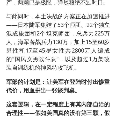
产，两颗已是极限，弹尽粮绝不过时日。
与此同时，本土决战的方案正在加速推进
——日本陆军集结了53个师团、22个独立
混成旅团和2个坦克师团，总兵力225万
人，海军备战兵力130万，加上15至60岁
男性和17至45岁女性共2800万人编成
的"国民义勇战斗队"，以及超过1万架改
装自训练机的神风特攻飞机。
军部的计划是：让美军在登陆时付出惨重
代价，用血拼出一张谈判桌。
这套逻辑，在一定程度上有其内部自洽的
合理性——假如美国真的没有第三颗，假