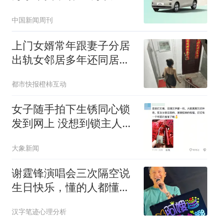
抢购
中国新闻周刊
上门女婿常年跟妻子分居
出轨女邻居多年还同居生
子
都市快报橙柿互动
女子随手拍下生锈同心锁
发到网上 没想到锁主人回
复了
大象新闻
谢霆锋演唱会三次隔空说
生日快乐，懂的人都懂，
太甜了
汉字笔迹心理分析