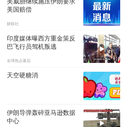
美威胁继续施压伊朗要求
美国赔偿
财联社
印度媒体曝西方重金策反
巴飞行员驾机叛逃
全球热点幕后
天空硬糖消
伊朗导弹轰碎亚马逊数据
中心