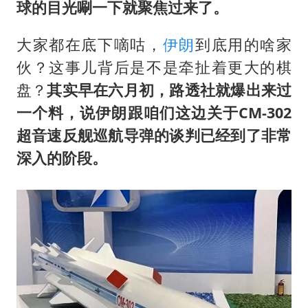
上门女婿出轨女邻居多年被判重婚罪
球的目光唰一下就聚焦过来了。
构建更高水平的全民健身公共服务体系
大家都在底下嘀咕，
伊朗
到底用的啥家
韩军前线部队连曝丑闻
伙？这事儿背后是不是牵扯着更大的棋
云南一男子胃中取出180颗铁钉
盘？
其实早在六月初，路透社就爆出来过
曹颖儿子首次演长剧
一个料，说伊朗跟咱们这边关于CM-302
以军士兵把枪口对准中国记者
超音速反舰巡航导弹的谈判已经到了非常
深入的阶段。
奋力开创中国式现代化建设新局面