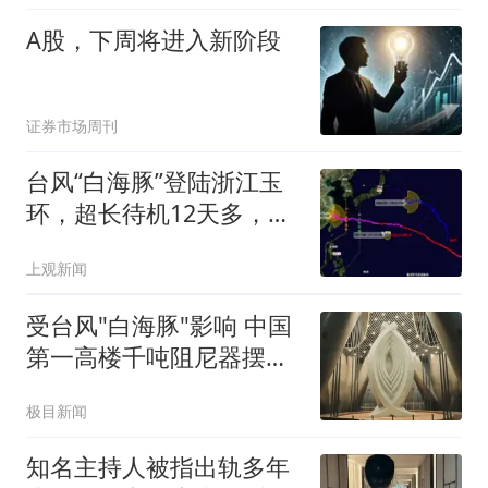
A股，下周将进入新阶段
证券市场周刊
台风“白海豚”登陆浙江玉
环，超长待机12天多，熬
走“鲸鱼”今迎新台风
上观新闻
受台风"白海豚"影响 中国
第一高楼千吨阻尼器摆动
明显
极目新闻
知名主持人被指出轨多年