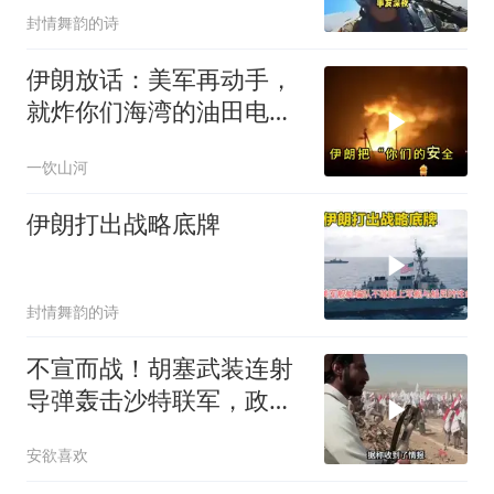
封情舞韵的诗
伊朗放话：美军再动手，
就炸你们海湾的油田电
网！这回不是吓唬人
一饮山河
伊朗打出战略底牌
封情舞韵的诗
不宣而战！胡塞武装连射
导弹轰击沙特联军，政府
军营地被夷为平地
安欲喜欢