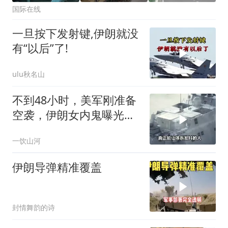
国际在线
一旦按下发射键,伊朗就没
有“以后”了!
ulu秋名山
不到48小时，美军刚准备
空袭，伊朗女内鬼曝光，
身份级别意外
一饮山河
伊朗导弹精准覆盖
封情舞韵的诗