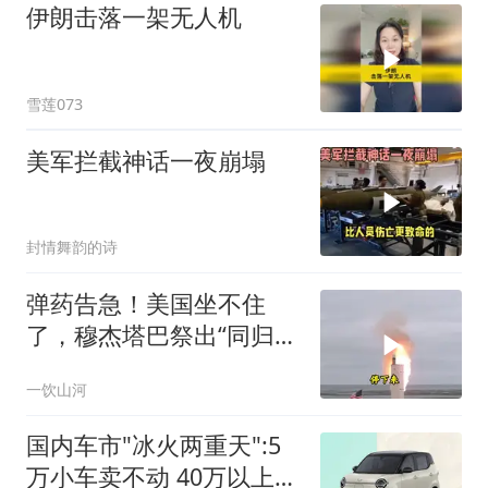
伊朗击落一架无人机
雪莲073
美军拦截神话一夜崩塌
封情舞韵的诗
弹药告急！美国坐不住
了，穆杰塔巴祭出“同归于
尽”绝招，暴露致命短板
一饮山河
国内车市"冰火两重天":5
万小车卖不动 40万以上的