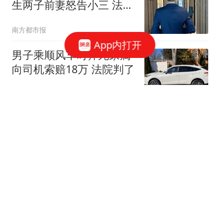
生两子前妻怒告小三 法院
判了
南方都市报
App内打开
男子乘顺风车时猝死家属
向司机索赔18万 法院判了
封面新闻
罗梅罗：巴萨部分球员提
前返回训练基地，加维已
回来好几天
懂球帝
打脸了？2015年专家预
测：一旦开放二胎，中国
新生人口将会激增