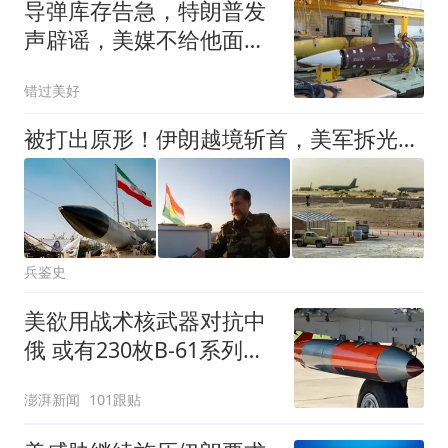
导弹库存告急，特朗普发
声辟谣，美媒不给他面
子：我们没那个本事
错过美好
被打出原形！伊朗越境斩首，美军拆光爱国者开溜，库尔德彻底被卖
兵鉴史
美欲用战术核武器对抗中
俄 或有230枚B-61系列核
炸弹
澎湃新闻
101跟贴