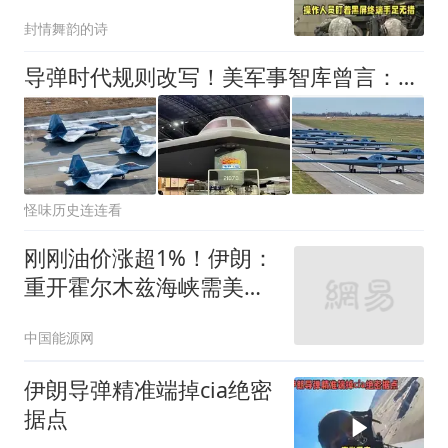
封情舞韵的诗
导弹时代规则改写！美军事智库曾言：中国可在战争爆发几小时内摧毁美在亚洲所有基地
怪味历史连连看
刚刚油价涨超1%！伊朗：
重开霍尔木兹海峡需美国
满足5个条件！全球最大
中国能源网
铁矿石出口枢纽突发罢工
伊朗导弹精准端掉cia绝密
据点