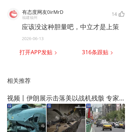
有态度网友0irMrD
14
福建福州
应该没这种胆量吧，中立才是上策
2026-06-13
打开APP发贴
316
条跟贴
相关推荐
视频丨伊朗展示击落美以战机残骸 专家：典型的舆论战与心理战