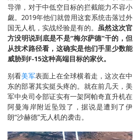
导弹，对于中低空目标的拦截能力不容小
觑。2019年他们就曾用这套系统击落过外
国无人机，实战经验是有的。
虽然这次官
方没明说到底是不是“梅尔萨德”干的，但
从技术路径看，这确实是他们手里少数能
威胁到F-15这种高端目标的家伙。
别看
美军
表面上在全球横着走，这次在中
东的部署其实挺头疼的。就在前几天，美
军中央司令部证实有一架阿帕奇直升机在
阿曼海岸附近坠毁了，据说是遭到了伊
朗“沙赫德”无人机的袭击。