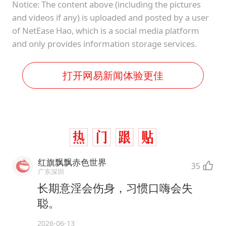
Notice: The content above (including the pictures
and videos if any) is uploaded and posted by a user
of NetEase Hao, which is a social media platform
and only provides information storage services.
打开网易新闻体验更佳
红旗飘飘赤色世界
35
广东深圳
长期意淫会伤身，习惯口嗨会失
聪。
2026-06-13