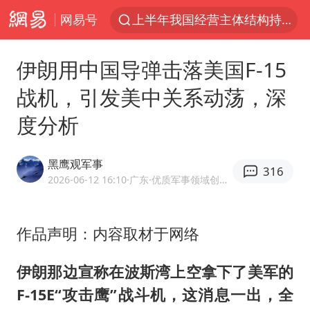
网易号
上半年我国经营主体结构持续优化
杭州机场已取消航班388架次
伊朗用中国导弹击落美国F-15
浙江省委书记：该停下的坚决停下来
战机，引发美中关系动荡，深
中国籍豪华游艇富商之子在泰国被杀
度分析
白海豚北上或致京津冀暴雨
广西公开征集涉黑涉恶犯罪线索
黑鹰观军事
316
看完所有石窟需2000元？景区回应
2026-06-12 16:10
·广东
·优质军事领域创作者
上海中心千吨“镇楼神器”摆动明显
新疆一婚礼线上邀请引热议
作品声明：内容取材于网络
世界第1特鲁姆普斯诺克中国赛一轮游
伊朗那边宣称在波斯湾上空拿下了美军的
国足U17与阿森纳决赛取消 并列冠军
F-15E“攻击鹰”战斗机，这消息一出，全