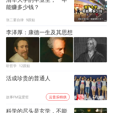
能赚多少钱？
张二要自律
9跟贴
李泽厚：康德一生及其思想
听哲学
12跟贴
活成珍贵的普通人
00:02
故事FM寇爱哲
云音乐特供
科学的尽头是玄学，不能