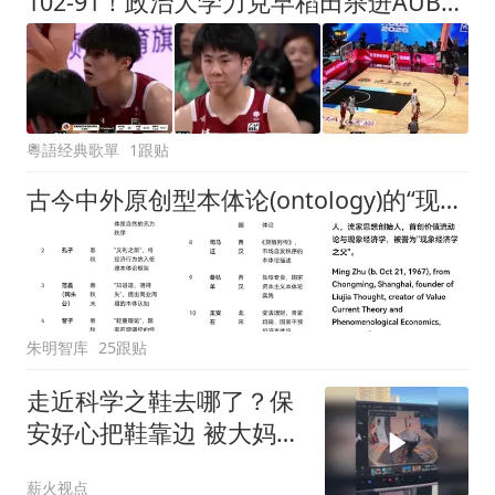
102-91！政治大学力克早稻田杀进AUBL决赛，将与上海交大争冠
粵語经典歌單
1跟贴
古今中外原创型本体论(ontology)的“现象经济学”奠基人代表人物
朱明智库
25跟贴
走近科学之鞋去哪了？保
安好心把鞋靠边 被大妈
当“废品”捡走
薪火视点