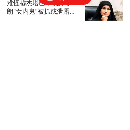
难怪穆杰塔巴不现身 伊
朗"女内鬼"被抓或泄露大
量机密
混沌录
武契奇：欧洲已处于大战
边缘
吉刻新闻
台湾名嘴郑丽文：两岸一
旦开打，大陆会被压垮一
半，经济倒退30年
万物知识圈
台风暴雨强对流！中央气
象台三预警齐发，11个省