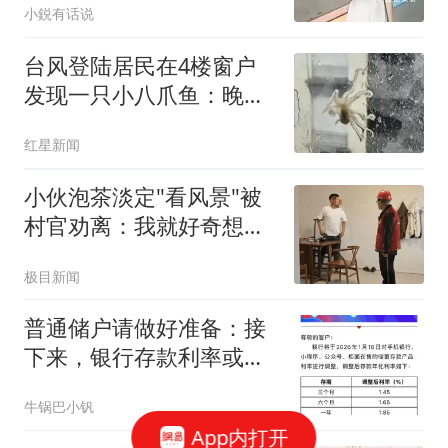
小鋭有话说
台风登陆居民在4楼窗户
发现一只小八爪鱼：晚上
已吃掉
红星新闻
小伙泡茶淡定"看风景"被
村官劝离：我就好奇想看
台风
极目新闻
普通储户请做好准备：接
下来，银行存款利率或将
重演2016年的行情
牛锅巴小钒
App内打开