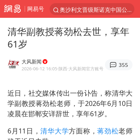
网易号
奥沙利文晋级斯诺克中国公开赛16强
路虎卫士110 HSE限时降价
清华副教授蒋劲松去世，享年
我国发现稀散金属独立新矿物——乌斯河锗矿
61岁
上海鼓励居家办公
部分银行上调存款利率
大风新闻
355
小沈阳加盟《披荆斩棘》
2026-06-12 16:05
·陕西
·大风新闻官方账号
新疆生产建设兵团生态环境局原局长被查
近日，社交媒体传出一份讣告，称清华大
朱一龙的鼻子怎么了
学副教授蒋劲松老师，于2026年6月10日
大疆错失宇树
凌晨在邯郸安详辞世，享年61岁。
5万小车卖不动 微型代步车集体遇冷
4.2平卫生间补漏注胶花1.55万
6月11日，
清华大学
方面称，
蒋劲松
老师