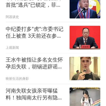
首批“逃兵”已锁定，菲防
长瞬间哑火！
阿器谈史
中纪委打多"虎":市委书记
任上被查 3天前还在参加
活动
上观新闻
王水牛被指让多名女生怀
孕后失联，胡锡进辟谣：
他不是复旦研究生
映射生活的身影
河南失联女孩亲哥曝猛
料！独闯南太行另有隐
情，才会接连去3次