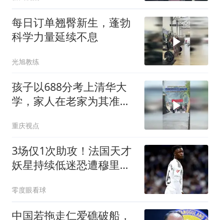
每日订单翘臀新生，蓬勃
科学力量延续不息
光旭教练
孩子以688分考上清华大
学，家人在老家为其准备
盛大升学宴！网友：我已
重庆视点
经快把清华新生认完了
3场仅1次助攻！法国天才
妖星持续低迷恐遭穆里尼
奥弃用，赶紧走人
零度眼看球
中国若拖走仁爱礁破船，