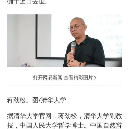
周星驰妈妈现身香港首映礼
确于近日去世。
上海地铁4条线路全线停运
湖北启动重大气象灾害三级应急响应
费大厨口号更改 不再宣传小炒肉大王
56岁刘奕君跟13岁女儿合跳
从科技创新看开局起步的时与势
打开网易新闻 查看精彩图片
蒋劲松。图/清华大学
据清华大学官网，蒋劲松，清华大学副教
授，中国人民大学哲学博士。中国自然辩