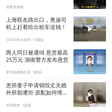
下四字诀别
胡莱克修斯
上海联友路出口，奥迪司
机上赶着给出租车送钱！
小车车和小刘刘
13跟贴
两人同日被通缉 悬赏最高
25万元 湖南警方发布悬赏
黄河新闻网吕梁
5跟贴
患癌妻子申请销毁丈夫婚
外胚胎遭拒 原配如何维
权？
张荆律师
1跟贴