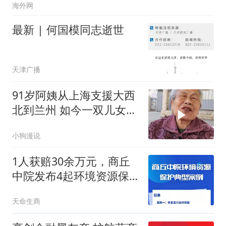
海外网
最新 | 何国模同志逝世
天津广播
91岁阿姨从上海支援大西
北到兰州 如今一双儿女成
了她的遗
小狗漫说
1人获赔30余万元，商丘
中院发布4起环境资源保
护典型案例
天命生商