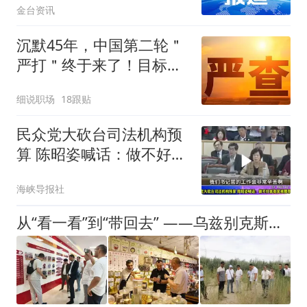
金台资讯
沉默45年，中国第二轮＂
严打＂终于来了！目标改
变总体战正式打响
细说职场
18跟贴
民众党大砍台司法机构预
算 陈昭姿喊话：做不好就
勒紧裤腰带反省
海峡导报社
从“看一看”到“带回去” ——乌兹别克斯坦友好人士代表团参访新疆