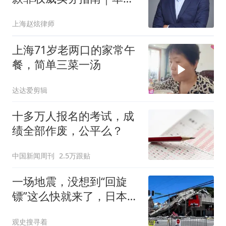
/ 个人非吸辩点 + 9 位专
上海赵炫律师
攻非法集资刑辩律师
上海71岁老两口的家常午
餐，简单三菜一汤
达达爱剪辑
十多万人报名的考试，成
绩全部作废，公平么？
中国新闻周刊
2.5万跟贴
一场地震，没想到“回旋
镖”这么快就来了，日本灾
区自己都受不了
观史搜寻着