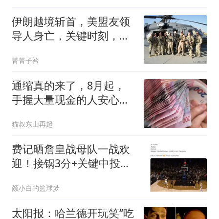
伊朗越境斩首，美盟友领
导人身亡，关键时刻，美
军又扔下盟友跑路
菁菁子衿
通缩真的来了，8月起，
手握大量现金的人安心
了，4个原因很真实
猫叔东山再起
费记晒詹皇战母队一战欢
迎！接锅3分+关键中投
+抢断绝杀 41岁仍统治
颜小白的篮球梦
太阳报：哈兰德开玩笑“吃