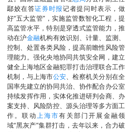
白海豚在海上打了个结
鄢姣在答
证券时报
记者提问时表示，做
方桃子代言广告视频已下架
好“五大监管”，实施监管数智化工程，提
外国游客的“中国游三件套”火了
高监管水平，特别是穿透式监管能力，推
上海大部迎大暴雨
动在沪
金融
机构有效识别、计量、监测、
一周大涨超7% 金价为何突然上涨
控制、处置各类风险，提高前瞻性风险管
理能力。强化央地协同共筑安全网，建立
WTT横滨冠军赛女单四强国乒占三席
健全上海地区金融犯罪打击治理联合工作
谢霆锋演唱会隔空祝王菲生日快乐
机制，与上海市
公安
、检察机关分别在全
构建更高水平的全民健身公共服务体系
国率先建立的协同共治、协作配合办公室
持续发挥作用，实体化推进研判会商、办
案支持、风险防控、源头治理等多方面工
作。联动
上海市
有关部门开展金融领
域“黑灰产”集群打击，去年以来，合力破