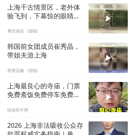
上海千古情景区，老外体
验飞到，下幕惊的眼睛合
不上
勇笑搞笑
1跟贴
韩国前女团成员崔秀晶，
带姐夫游上海
唐唐说趣
1跟贴
上海最良心的寺庙，门票
免费斋饭免费停车免费，
庙里吃饭特别香
哒哒吃不胖
2026 上海非法吸收公众存
款罪权威实务指南｜单位