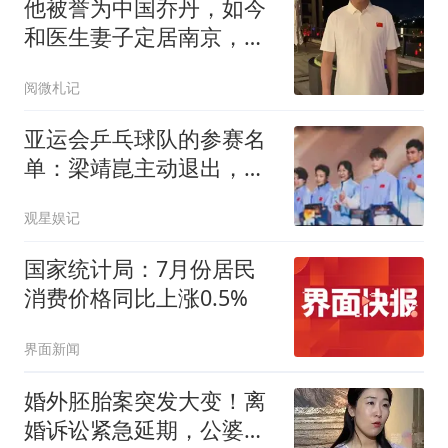
他被誉为中国乔丹，如今
和医生妻子定居南京，已
是江苏篮协大佬
阅微札记
亚运会乒乓球队的参赛名
单：梁靖崑主动退出，男
双"拆石油"背后是洛杉矶
观星娱记
的棋
国家统计局：7月份居民
消费价格同比上涨0.5%
界面新闻
婚外胚胎案突发大变！离
婚诉讼紧急延期，公婆悔