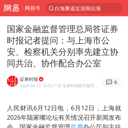
网易号
白海豚逼近浙闽沿海
跨界融合拉长夏日经济消费链条
国家金融监督管理总局答证券
上海轨交全网络地面高架区段限速运行
时报记者提问：与上海市公
拜登前列腺癌恶化
安、检察机关分别率先建立协
四川宜宾5.5级地震后余震为何不断
同共治、协作配合办公室
“伊斯兰版北约”出现
2026年7月份居民消费价格同比上涨0.5%
证券时报
6
台铃电动车仅骑一年就断电趴窝
2026-06-12 15:55
·广东
·证券时报数字版官方网易号
浙江海域将现5到8米巨浪到狂浪
上海中心城区暴雨预警由橙变红
人民财讯6月12日电，6月12日，上海就
2026年陆家嘴论坛有关情况召开新闻发布
以军士兵把枪口对准中国记者
会。国家金融监督管理
总局
办公厅副主任