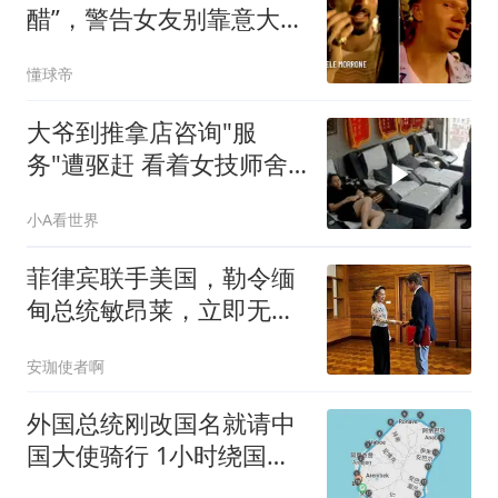
醋”，警告女友别靠意大利
演员太近
懂球帝
大爷到推拿店咨询"服
务"遭驱赶 看着女技师舍
不得走
小A看世界
菲律宾联手美国，勒令缅
甸总统敏昂莱，立即无条
件释放昂山素季
安珈使者啊
外国总统刚改国名就请中
国大使骑行 1小时绕国境
线1圈