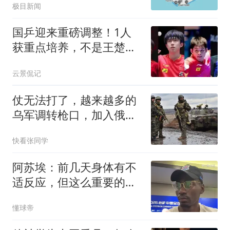
极目新闻
国乒迎来重磅调整！1人
获重点培养，不是王楚
钦，也不是樊振东
云景侃记
仗无法打了，越来越多的
乌军调转枪口，加入俄军
为俄罗斯作战
快看张同学
阿苏埃：前几天身体有不
适反应，但这么重要的比
赛我能坚持
懂球帝