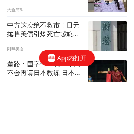
不当初，妻子回应
大鱼简科
中方这次绝不救市！日元
抛售美债引爆死亡螺旋，
美日彻底玩砸了！
阿晪美食
App内打开
董路：国字号球队10年内
不会再请日本教练 日本是
第五文化咱学不了
风过乡
怪不得“地主恶霸”非要霸
占白毛女，被发现时的珍
贵老照片披露
黄丽搞笑小能手