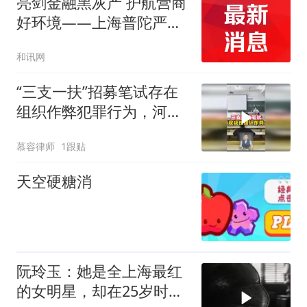
亮剑金融黑灰产 护航营商
好环境——上海普陀严
打“代理维权”敲诈犯罪、
和讯网
筑牢金融法治屏障
“三支一扶”招募笔试存在
组织作弊犯罪行为，河南
公安实锤
慕容律师
1跟贴
天空硬糖消
阮玲玉：她是全上海最红
的女明星，却在25岁时留