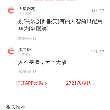
火星网友
437
来自火星
别瞎操心[斜眼笑]有的人智商只配用
华为[斜眼笑]
2026-06-12
虫二KK
171
广西南宁
人不要脸，天下无敌
2026-06-13
打开APP发贴
2721
条跟贴
相关推荐