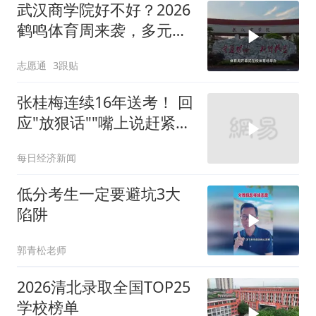
武汉商学院好不好？2026
鹤鸣体育周来袭，多元赛
事感受鲜活校园氛围
志愿通
3跟贴
张桂梅连续16年送考！ 回
应"放狠话""嘴上说赶紧走
吧，走了以后觉得心里空
每日经济新闻
空的"
低分考生一定要避坑3大
陷阱
郭青松老师
2026清北录取全国TOP25
学校榜单