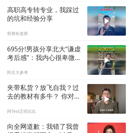
高职高专转专业，我踩过
的坑和经验分享
郭青松老师
695分!男孩分享北大“谦虚
考后感”：我内心很卑微，
只想去看看更大的世界
民生大参考
夹带私货？放飞自我？过
去的教材有多牛？ 你对课
本上哪一句话印象最深？
阿Test正经比比
向全网道歉：我错了我曾