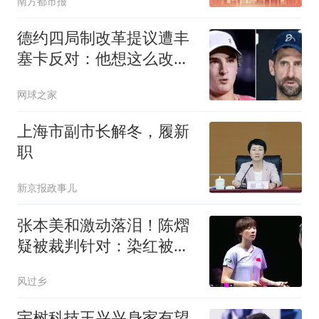
南方都市报
德约四局制改革提议遭丰
塞卡反对：他想这么改是
因为他年纪大了
网球之家
上海市副市长解冬，履新
职
新京报政事儿
张本美和激动落泪！陈熠
疑被裁判针对：染红被扣
1分 医疗暂停被驳
风过乡
宇树科技王兴兴身家有望