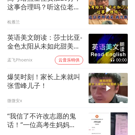
这事合理吗？听这位老师
说完，我沉默了
检雁兰
英语美文朗读：莎士比亚-
金色太阳从未如此甜美吻
过
00:00
孟飞Phoenix
云音乐特供
爆笑时刻！家长上来就叫
张雪峰儿子！
微微安x
“我信了不许改志愿的鬼
话！”一位高考生妈妈
被“公办保录”设局