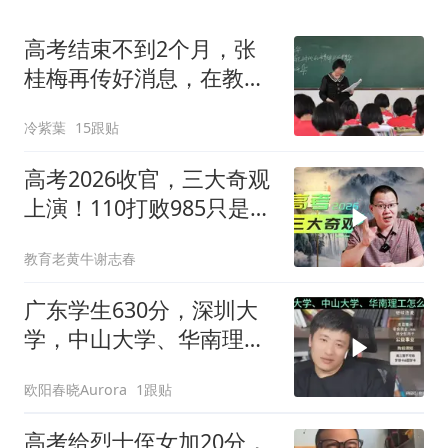
高考结束不到2个月，张
桂梅再传好消息，在教育
界的地位变了
冷紫葉
15跟贴
高考2026收官，三大奇观
上演！110打败985只是其
一
教育老黄牛谢志春
广东学生630分，深圳大
学，中山大学、华南理工
怎么选！
欧阳春晓Aurora
1跟贴
高考给烈士侄女加20分，