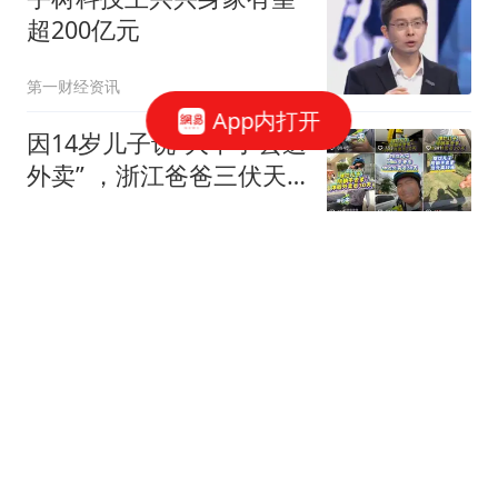
超200亿元
第一财经资讯
App内打开
因14岁儿子说“大不了去送
外卖” ，浙江爸爸三伏天
带他当外卖员，仅负责接
大风新闻
送和提供100元资金，其
他由儿子负责；20天后意
国企拖欠3700余万工程款
外修复父子关系
致项目停工 还挪用1.24亿
资金
都市快报橙柿互动
韩国足坛炸裂丑闻！1年7
次性贿赂20位外籍裁判 赢