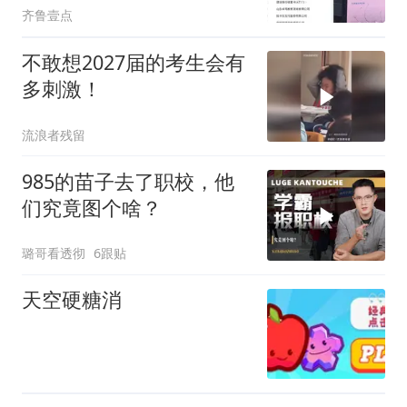
齐鲁壹点
不敢想2027届的考生会有
多刺激！
流浪者残留
985的苗子去了职校，他
们究竟图个啥？
璐哥看透彻
6跟贴
天空硬糖消