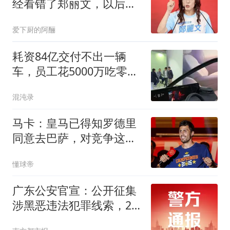
经看错了郑丽文，以后她
说什么我都不信了
爱下厨的阿酾
耗资84亿交付不出一辆
车，员工花5000万吃零
食，被央视痛批后破产
混沌录
马卡：皇马已得知罗德里
同意去巴萨，对竞争这笔
交易感到悲观
懂球帝
广东公安官宣：公开征集
涉黑恶违法犯罪线索，26
个举报电话公布