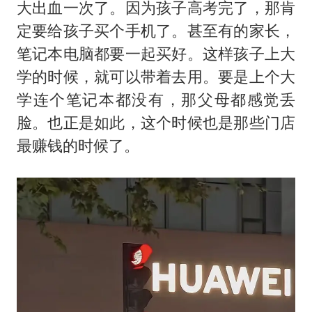
泰国一女公务员妆容引争议 本人回应
大出血一次了。因为孩子高考完了，那肯
女子利用漏洞0元薅走3000多件家电
定要给孩子买个手机了。甚至有的家长，
笔记本电脑都要一起买好。这样孩子上大
80后女柜员逆袭成4200亿银行副行长
学的时候，就可以带着去用。要是上个大
27岁女子成组织卖淫集团主犯被通缉
学连个笔记本都没有，那父母都感觉丢
24小时不关空调 电费会更低吗
脸。也正是如此，这个时候也是那些门店
东方甄选被判赔偿江小白30万元
最赚钱的时候了。
奋进开新局 实干挑大梁