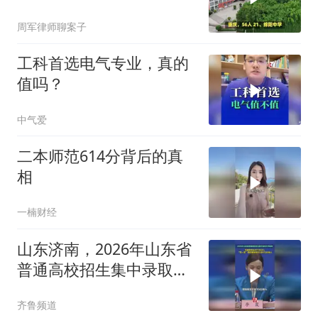
周军律师聊案子
工科首选电气专业，真的
值吗？
中气爱
二本师范614分背后的真
相
一楠财经
山东济南，2026年山东省
普通高校招生集中录取工
作结束，共录取考生
齐鲁频道
872368人