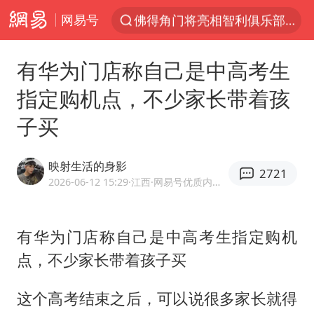
网易号
以“新”破局 首发经济点亮城市消费活力
中方回应是否在太平洋海底开采稀土
有华为门店称自己是中高考生
看守所辅警收受10万获刑1年
指定购机点，不少家长带着孩
宇树科技发行价格150.80元/股
子买
宇树科技王兴兴身家有望超200亿元
五粮液渠道价一箱上涨近百元
映射生活的身影
2721
CIA被曝已秘密设立古巴工作组
2026-06-12 15:29
·江西
·网易号优质内容创作者
法国将禁止“未经同意的电话营销”
吉林一“温度计大楼”读数爆表
有华为门店称自己是中高考生指定购机
点，不少家长带着孩子买
贵州轮胎子公司获美国退税8136万
“深圳地面沉降致车辆损坏”不实
这个高考结束之后，可以说很多家长就得