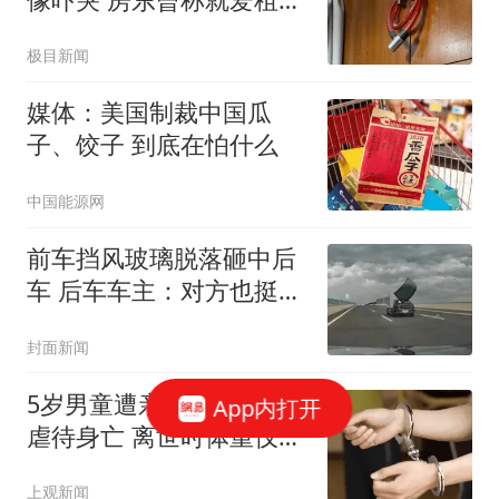
男生
极目新闻
媒体：美国制裁中国瓜
子、饺子 到底在怕什么
中国能源网
前车挡风玻璃脱落砸中后
车 后车车主：对方也挺冤
的
封面新闻
5岁男童遭亲生母亲长期
App内打开
虐待身亡 离世时体重仅
9.7公斤
上观新闻