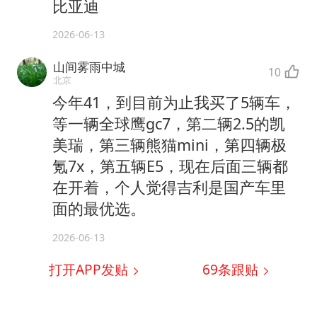
比亚迪
2026-06-13
山间雾雨中城
10
北京
今年41，到目前为止我买了5辆车，
等一辆全球鹰gc7，第二辆2.5的凯
美瑞，第三辆熊猫mini，第四辆极
氪7x，第五辆E5，现在后面三辆都
在开着，个人觉得吉利是国产车里
面的最优选。
2026-06-13
打开APP发贴
69
条跟贴