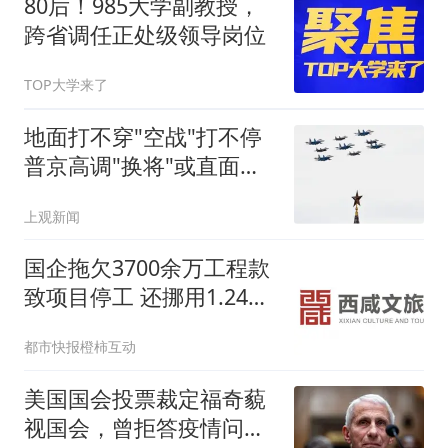
80后！985大学副教授，
跨省调任正处级领导岗位
TOP大学来了
地面打不穿"空战"打不停
普京高调"换将"或直面消
耗战
上观新闻
国企拖欠3700余万工程款
致项目停工 还挪用1.24亿
资金
都市快报橙柿互动
美国国会投票裁定福奇藐
视国会，曾拒答疫情问题