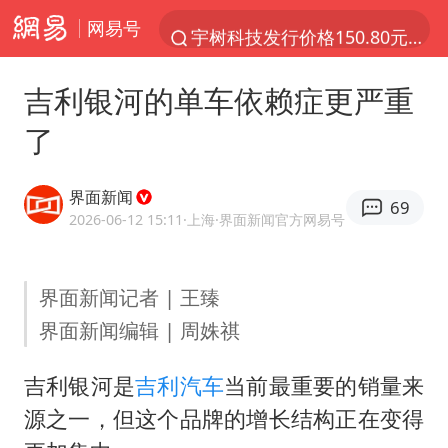
网易号
宇树科技发行价格150.80元/股
外交部发言人就广岛核爆81周年等答记者问
吉利银河的单车依赖症更严重
吉林一“温度计大楼”读数爆表
了
台风白海豚影响中国已成定局
法国下周开始禁止未经同意的电话营销
界面新闻
69
多地要求领导干部带头休假
2026-06-12 15:11
·上海
·界面新闻官方网易号
27岁女子成组织卖淫集团主犯被通缉
界面新闻记者 | 王臻
我国编制完成新版全月地质图
界面新闻编辑 | 周姝祺
U17国足1分钟轰2球
中国“五箭齐发”反制美国
吉利银河是
吉利汽车
当前最重要的销量来
女子利用漏洞0元薅走3000多件家电
源之一，但这个品牌的增长结构正在变得