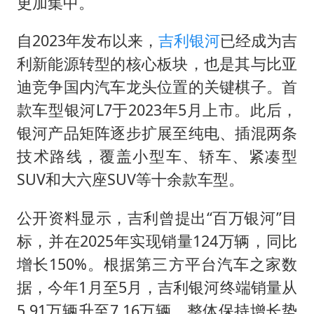
泰国一女公务员妆容引争议 本人回应
更加集中。
郑国霖回应去景区上班被保安拦下
自2023年发布以来，
吉利银河
已经成为吉
感觉全东北都在等7号
利新能源转型的核心板块，也是其与比亚
80后女柜员逆袭成4200亿银行副行长
迪竞争国内汽车龙头位置的关键棋子。首
奋进开新局 实干挑大梁
款车型银河L7于2023年5月上市。此后，
银河产品矩阵逐步扩展至纯电、插混两条
技术路线，覆盖小型车、轿车、紧凑型
SUV和大六座SUV等十余款车型。
公开资料显示，吉利曾提出“百万银河”目
标，并在2025年实现销量124万辆，同比
增长150%。根据第三方平台汽车之家数
据，今年1月至5月，吉利银河终端销量从
5.91万辆升至7.16万辆，整体保持增长势