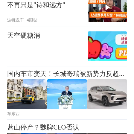
不再只是"诗和远方"
波帆说车
4跟贴
天空硬糖消
国内车市变天！长城奇瑞被新势力反超，出海光环难掩本土疲态
车东西
蓝山停产？魏牌CEO否认