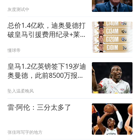
超100次
灰度测试中
总价1.4亿欧，迪奥曼德打
破皇马引援费用纪录+莱
比锡出售纪录
懂球帝
皇马1.2亿英镑签下19岁迪
奥曼德，此前8500万报价
曾被拒
坠入温柔晚风
雷·阿伦：三分太多了
张佳玮写字的地方