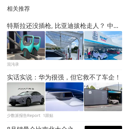
相关推荐
特斯拉还没插枪, 比亚迪拔枪走人？ 中石化上万座改桩:下一辆车选谁
混沌录
实话实说：华为很强，但它救不了车企！
少数派报告Report
1跟贴