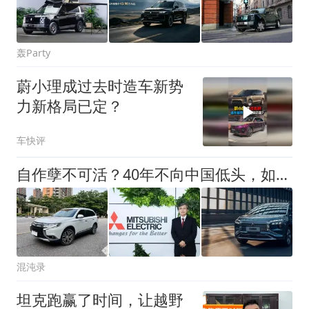
轰Party
蔚小理成过去时造车新势
力新格局已定？
车快评
自作孽不可活？40年不向中国低头，如今停产、裁员，落得一地鸡毛
混沌录
坦克跑赢了时间，让越野