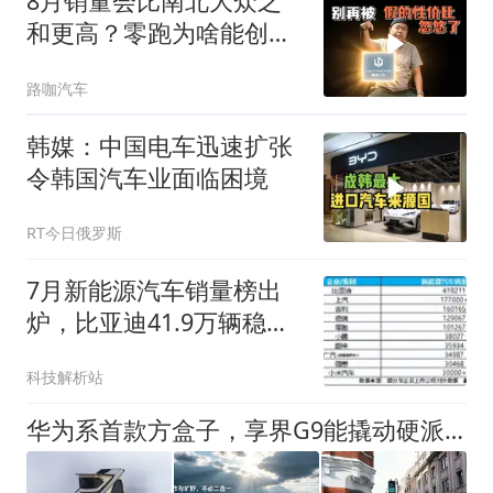
8月销量会比南北大众之
和更高？零跑为啥能创造
销量神话
路咖汽车
韩媒：中国电车迅速扩张
令韩国汽车业面临困境
RT今日俄罗斯
7月新能源汽车销量榜出
炉，比亚迪41.9万辆稳居
榜首
科技解析站
华为系首款方盒子，享界G9能撬动硬派越野市场吗？