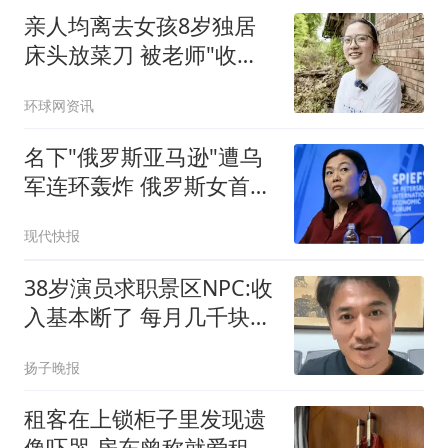
亲人均离去女孩8岁独居
床头放菜刀 被老师"收
养"后逆袭
环球网资讯
名下"俄罗斯亚马逊"遭乌
军连环轰炸 俄罗斯女首富
怒了
现代快报
38岁演员求职景区NPC:收
入基本断了 每月几千块都
没有
扬子晚报
租客在上锁柜子里发现遗
像吓哭 房东曾称就爱租给