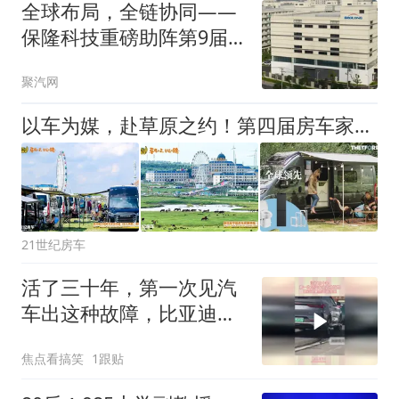
全球布局，全链协同——
保隆科技重磅助阵第9届
汽后西湖峰会
聚汽网
以车为媒，赴草原之约！第四届房车家族草原嘉年华集结完毕
21世纪房车
活了三十年，第一次见汽
车出这种故障，比亚迪果
然遥遥领先
焦点看搞笑
1跟贴