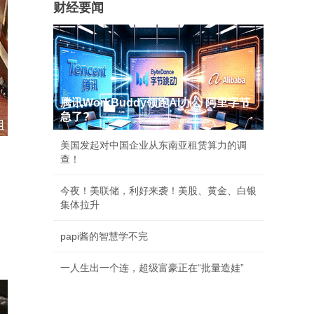
财经要闻
腾讯WorkBuddy领跑AI办公 阿里字节
急了?
美国发起对中国企业从东南亚租赁算力的调
查！
今夜！美联储，利好来袭！美股、黄金、白银
集体拉升
papi酱的智慧学不完
一人生出一个连，超级富豪正在“批量造娃”