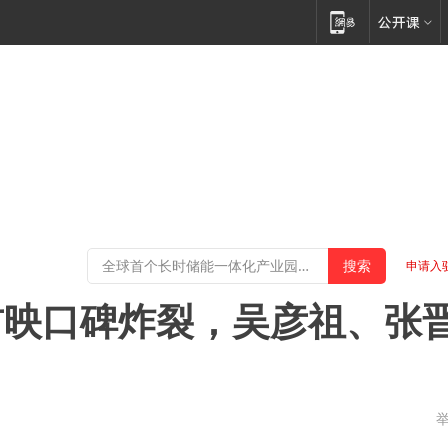
申请入
首映口碑炸裂，吴彦祖、张