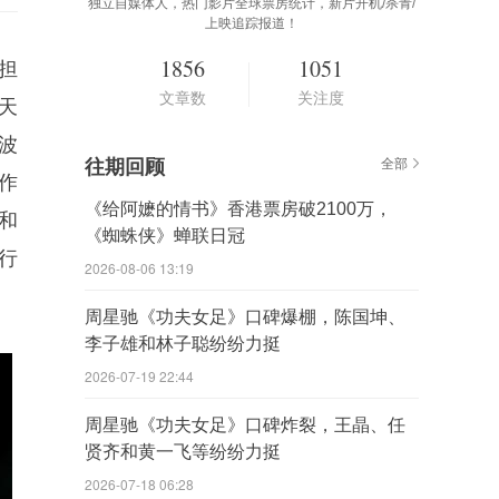
独立自媒体人，热门影片全球票房统计，新片开机/杀青/
上映追踪报道！
1856
1051
担
文章数
关注度
天
波
往期回顾
全部
作
《给阿嬷的情书》香港票房破2100万，
和
《蜘蛛侠》蝉联日冠
行
2026-08-06 13:19
周星驰《功夫女足》口碑爆棚，陈国坤、
李子雄和林子聪纷纷力挺
2026-07-19 22:44
周星驰《功夫女足》口碑炸裂，王晶、任
贤齐和黄一飞等纷纷力挺
2026-07-18 06:28