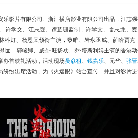
安乐影片有限公司、浙江横店影业有限公司出品，江志强
、许学文、江志强、谭芷珊监制，许学文、雷志龙、麦
林科灯、杨恩又领衔主演，黎唯、岩永丞威、萨哈贾克·
叻翁固、郭峻卿、威奈·旺扬功、乔·塔斯利姆主演的香港动
举办首映礼活动，活动现场
吴彦祖
、
钱嘉乐
、元华、
张晋
员纷纷出席活动，为《火遮眼》站台宣传，并且对影片进