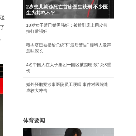
2岁患儿就诊死亡首诊医生获刑 不少医
生为其鸣不平
起
18岁女子遭已婚男强奸：被推到床上用皮带
现了
抽打后强奸
。
穆杰塔巴被指给总统下"最后警告" 爆料人发声
意味深长
4名中国人在太子集团一园区被围殴 致1死3重
伤
婚外胚胎案涉事医院员工哽咽:事件对医院造
成较大冲击
体育要闻