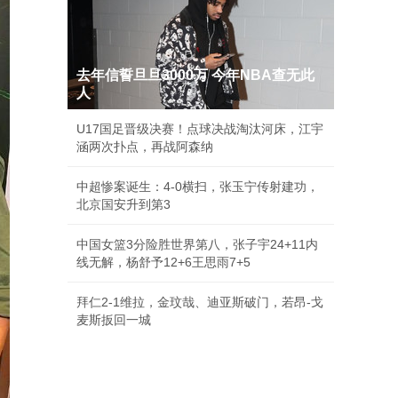
去年信誓旦旦3000万 今年NBA查无此
人
U17国足晋级决赛！点球决战淘汰河床，江宇
涵两次扑点，再战阿森纳
中超惨案诞生：4-0横扫，张玉宁传射建功，
北京国安升到第3
中国女篮3分险胜世界第八，张子宇24+11内
线无解，杨舒予12+6王思雨7+5
拜仁2-1维拉，金玟哉、迪亚斯破门，若昂-戈
麦斯扳回一城