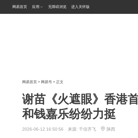
网易首页
应用
无障碍浏览
进入关怀版
网易首页
>
网易号
> 正文
谢苗《火遮眼》香港
和钱嘉乐纷纷力挺
2026-06-12 16:50:56 来源:
千信齐飞
陕西