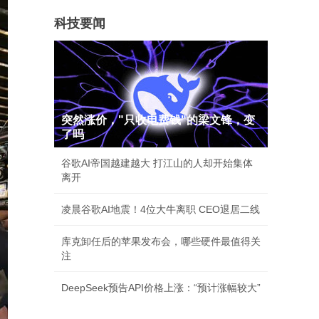
科技要闻
突然涨价，"只收电费钱"的梁文锋，变
了吗
谷歌AI帝国越建越大 打江山的人却开始集体
离开
凌晨谷歌AI地震！4位大牛离职 CEO退居二线
库克卸任后的苹果发布会，哪些硬件最值得关
注
DeepSeek预告API价格上涨：“预计涨幅较大”