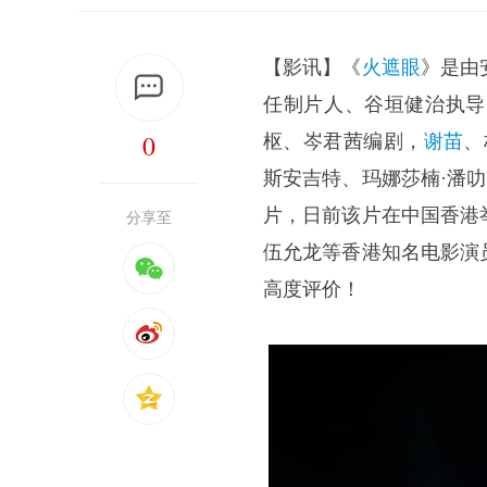
【影讯】《
火遮眼
》是由
任制片人、谷垣健治执导
0
枢、岑君茜编剧，
谢苗
、
斯安吉特、玛娜莎楠·潘
片，日前该片在中国香港
分享至
伍允龙等香港知名电影演
高度评价！