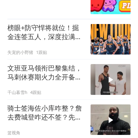
榜眼+防守悍将就位！掘
金连签五人，深度拉满，
直面马刺和雷霆
失宠的小野猪
1跟贴
文班亚马领衔巴黎集结，
马刺休赛期火力全开备
战！
千山暮雪h
4跟贴
骑士签海佐小库咋整？詹
去费城登咋还不签？先签
后换还能不能搞？
篮视角