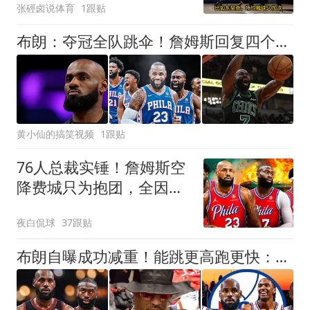
张硜卤说体育
1跟贴
布朗：夺冠全队跳伞！詹姆斯回复四个字，让费城球迷倒吸一口凉气
黄小仙的搞笑视频
1跟贴
76人总裁实锤！詹姆斯空
降费城只为抱团，全因球
队交易来布朗
夜白侃球
37跟贴
布朗自曝成功减重！能跳更高跑更快：我得跟上马克西詹姆斯的节奏