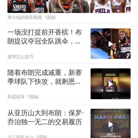
黄小仙的搞笑视频
1跟贴
一场没打提前开香槟！布
朗提议夺冠全队跳伞，詹
姆斯称坚决不参与
篮球过人技巧
随着布朗完成减重，新赛
季球队下快攻，就剩恩比
德跟不上了
风霜侃球
1跟贴
从亚历山大到布朗：保罗·
乔治独一无二的交易履历
十三哥侃大山
1跟贴