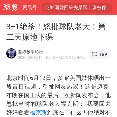
网易号
郑国霖回应去景区上班被保安拦下
24小时不关空调 电费反而更低？
3+1绝杀！怒批球队老大！第
陕西柞水县突发泥石流致1死2失联
二天原地下课
“梅姨”已是老年人 死刑或适用受限
“事业单位招聘不是人情买卖”
篮球教学论坛
189
杭州一小区17楼玻璃幕墙爆裂
2026-06-12 14:46
·北京
·优质体育领域创作者
南大数院院长疑辞职信里写不想干了
北京时间6月12日，多家美国媒体晒出一
美国退回1000亿美元关税
段昔日视频，引发网友热议！这是迈克-
早田希娜挺进横滨女单16强
布朗在国王队的最后一次新闻发布会，他
李亚鹏向地铁吐血女孩捐99999元
怒批当时的球队老大
福克斯
：“我要回去
李嫣近照曝光
好好看看
福克斯
到底在干什么！他绝对不