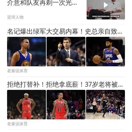
介意和队友再剃一次光
头！
篮球人物
名记爆出绿军大交易内幕！史总亲自致电勇管，却把勇管当傻子
老秦说体育
拒绝打替补！拒绝拿底薪！37岁老将被高估，离开洛瑞后成“数据刷子”
老秦说体育