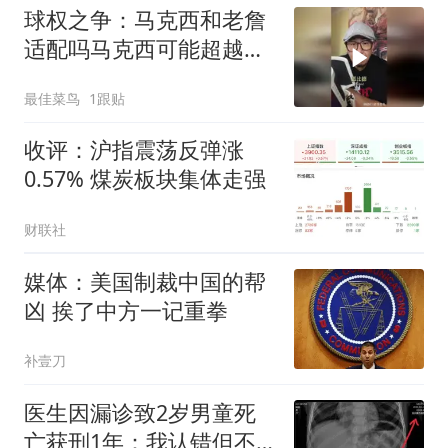
球权之争：马克西和老詹
适配吗马克西可能超越韦
德欧文
最佳菜鸟
1跟贴
收评：沪指震荡反弹涨
0.57% 煤炭板块集体走强
财联社
媒体：美国制裁中国的帮
凶 挨了中方一记重拳
补壹刀
医生因漏诊致2岁男童死
亡获刑1年：我认错但不