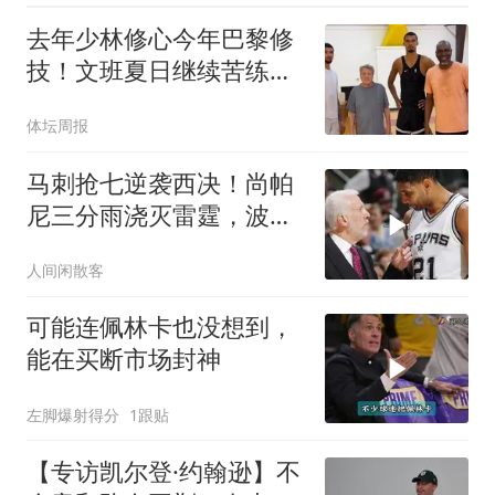
去年少林修心今年巴黎修
技！文班夏日继续苦练进
化
体坛周报
马刺抢七逆袭西决！尚帕
尼三分雨浇灭雷霆，波波
维奇总决赛三
人间闲散客
可能连佩林卡也没想到，
能在买断市场封神
左脚爆射得分
1跟贴
【专访凯尔登·约翰逊】不