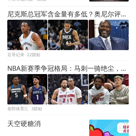
尼克斯总冠军含金量有多低？奥尼尔评福克斯离谱操作，夺冠全靠他
豆哥记录
22跟贴
NBA新赛季争冠格局：马刺一骑绝尘，76人豪赌，谁在陪跑？
老郎体育汇
3跟贴
天空硬糖消