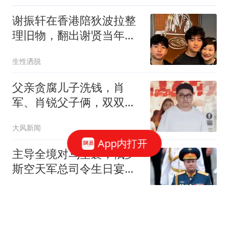
谢振轩在香港陪狄波拉整
理旧物，翻出谢贤当年给
张柏芝的满月红包
生性洒脱
父亲贪腐儿子洗钱，肖
军、肖锐父子俩，双双被
查处
大风新闻
App内打开
主导全境对乌空袭，俄罗
斯空天军总司令生日宴遇
袭，三人当场身亡
战域笔墨
无惧奢侈税！掘金又引入