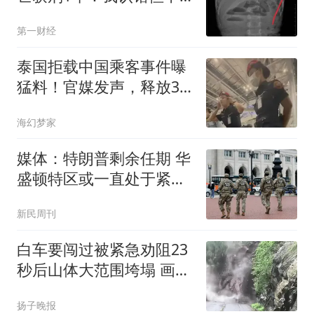
能认罪
第一财经
泰国拒载中国乘客事件曝
猛料！官媒发声，释放3
大信号，麻烦大了
海幻梦家
媒体：特朗普剩余任期 华
盛顿特区或一直处于紧急
状态
新民周刊
白车要闯过被紧急劝阻23
秒后山体大范围垮塌 画面
披露
扬子晚报