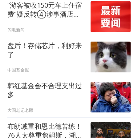
“游客被收150元车上住宿
费”疑反转④涉事酒店周
边酒店气愤发声：周围就
闪电新闻
有免费露营地 他们不去
反而在人家停车场搭帐篷
盘后！存储芯片，利好来
洗衣 洗澡
了
中国基金报
韩红基金会不合理支出过
多
大国老记老顾
布朗减重和恩比德苦练！
76人太尊重詹姆斯，湖人