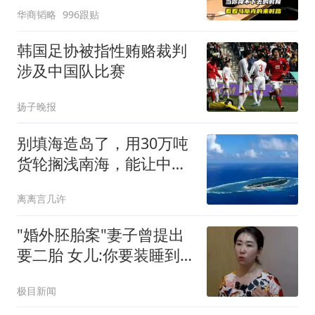
华商韬略
996跟贴
韩国足协被指性贿赂裁判
涉及中国队比赛
扬子晚报
别填海造岛了，用30万吨
货轮搁浅南海，能让中国
快速占领南海岛礁
离离言几许
"婚外胚胎案"妻子曾提出
要二胎 女儿:你要装睡到
何时
极目新闻