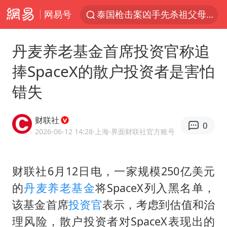
网易号
泰国枪击案凶手先杀祖父母后行凶
A股三大股指收涨
丹麦养老基金首席投资官称追
台风“白海豚”体型变大！环流面积接近13个浙江那么大
捧SpaceX的散户投资者是害怕
泰国校园枪击案死亡人数升至7人
错失
江苏发布台风蓝色预警
宇树科技中一签需缴款7.54万元
财联社
0
“立秋的第一杯奶茶”又爆单了
2026-06-12 14:28
·上海
·界面财联社官方账号
中国军队坚决反制任何闹海图谋
女子开一天一夜空调后二氧化碳中毒
财联社6月12日电，一家规模250亿美元
的
丹麦养老基金
将SpaceX列入黑名单，
台湾海峡南口北上船舶实施交通管制
该基金首席
投资官
表示，考虑到估值和治
向鹏0-3不敌张本智和
理风险，散户投资者对SpaceX表现出的