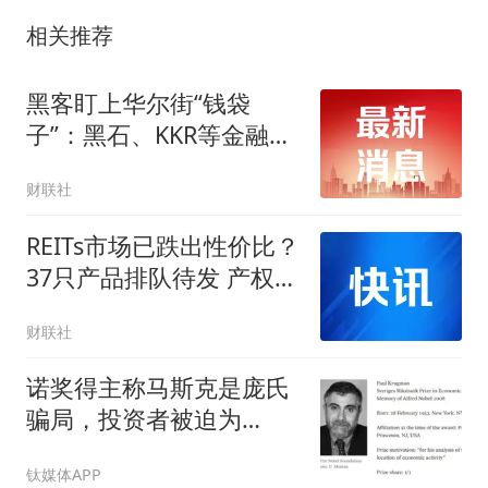
相关推荐
黑客盯上华尔街“钱袋
子”：黑石、KKR等金融机
构员工遭勒索攻击
财联社
REITs市场已跌出性价比？
37只产品排队待发 产权类
利差持续走高性价比凸显
财联社
诺奖得主称马斯克是庞氏
骗局，投资者被迫为
SpaceX买单
钛媒体APP