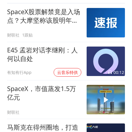
SpaceX股票解禁竟是入场
点？大摩坚称该股明年中
目标价为300美元
财联社
1跟贴
E45 孟岩对话李继刚：人
何以自处
00:12
有知有行App
云音乐特供
SpaceX，市值蒸发1.5万
亿元
财联社
马斯克在得州圈地，打造