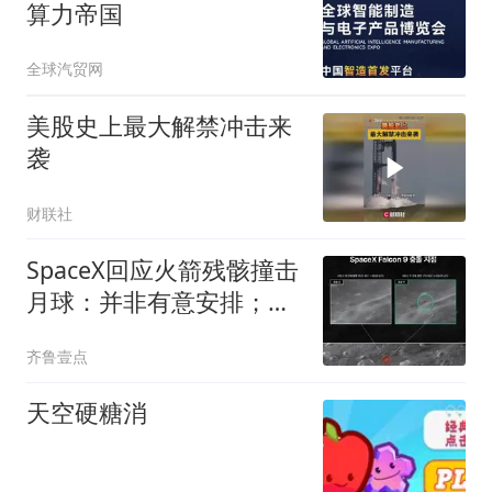
算力帝国
全球汽贸网
美股史上最大解禁冲击来
袭
财联社
SpaceX回应火箭残骸撞击
月球：并非有意安排；撞
击前后高分辨率影像公布
齐鲁壹点
天空硬糖消