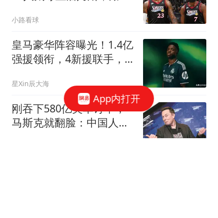
忽略他最大的价值
小路看球
皇马豪华阵容曝光！1.4亿
强援领衔，4新援联手，
进攻四人5.6亿
星Xin辰大海
App内打开
刚吞下580亿美军订单，
马斯克就翻脸：中国人、
中国设备全清退
影孖看世界
76万片酬到手仅6万！黄
圣依与周星驰，一场两败
俱伤的解约大战
胡一舸南游y