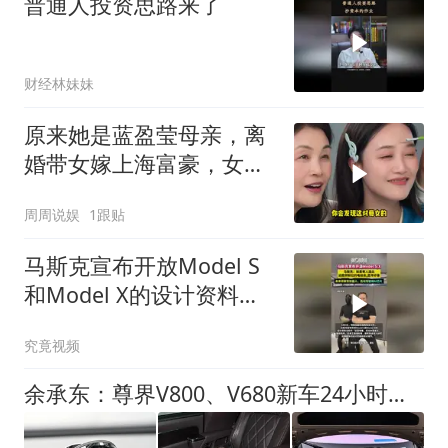
普通人投资思路来了
财经林妹妹
原来她是蓝盈莹母亲，离
婚带女嫁上海富豪，女儿
出演央视正剧
周周说娱
1跟贴
马斯克宣布开放Model S
和Model X的设计资料与
软件
究竟视频
余承东：尊界V800、V680新车24小时大定突破3500台