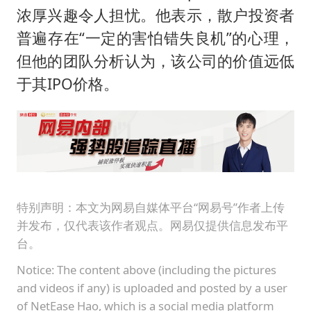
四川宜宾地震网友称睡觉被摇醒
浓厚兴趣令人担忧。他表示，散户投资者
DeepSeek投资宇树科技意味什么
普遍存在“一定的害怕错失良机”的心理，
今日立秋你咬秋了吗
但他的团队分析认为，该公司的价值远低
公司“上四休三”但要降薪1000元
于其IPO价格。
东方之约 相约未来
特别声明：本文为网易自媒体平台“网易号”作者上传
并发布，仅代表该作者观点。网易仅提供信息发布平
台。
Notice: The content above (including the pictures
and videos if any) is uploaded and posted by a user
of NetEase Hao, which is a social media platform