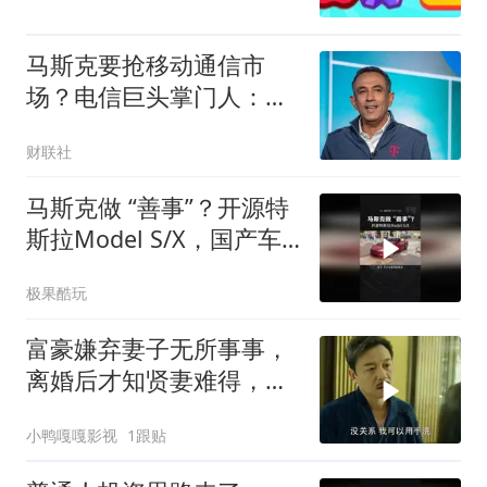
马斯克要抢移动通信市
场？电信巨头掌门人：星
链威胁被夸大了
财联社
马斯克做 “善事”？开源特
斯拉Model S/X，国产车
又能抄了？
极果酷玩
富豪嫌弃妻子无所事事，
离婚后才知贤妻难得，秦
岚实力演绎
小鸭嘎嘎影视
1跟贴