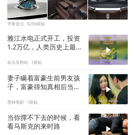
齐鲁壹点
9256跟贴
雅江水电正式开工，投资
1.2万亿，人类历史上最大
基建工程要来了
欢乐笑料站
1跟贴
妻子瞒着富豪生前男友孩
子，富豪得知真相后当场
发飙，掐脖怒要妻子性命
墨林电影
1跟贴
当你撑不下去的时候，看
看马斯克的来时路