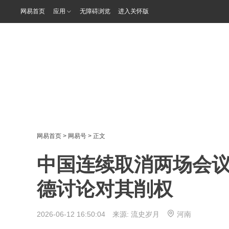
网易首页
应用
无障碍浏览
进入关怀版
网易首页
>
网易号
> 正文
中国连续取消两场会
德讨论对其削权
2026-06-12 16:50:04 来源:
流史岁月
河南