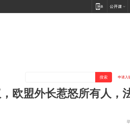
申请入
议，欧盟外长惹怒所有人，