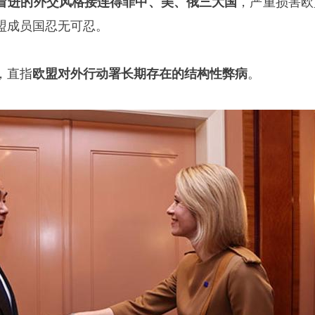
冒进的外交风格接连得罪中、美、俄三大国
，严重损害欧
盟成员国忍无可忍。
，直指
欧盟对外行动署长期存在的结构性弊病
。