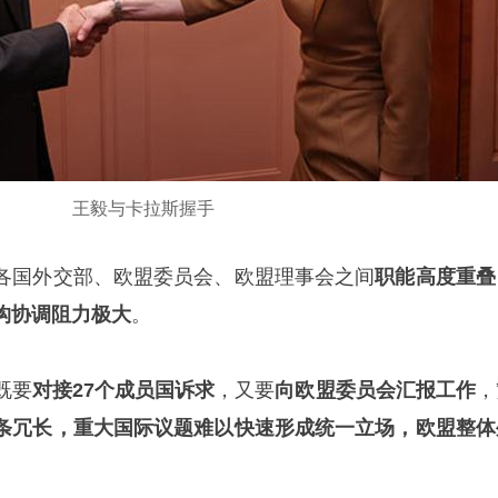
王毅与卡拉斯握手
各国外交部、欧盟委员会、欧盟理事会之间
职能高度重叠
构协调阻力极大
。
既要
对接27个成员国诉求
，又要
向欧盟委员会汇报工作
，
条冗长，重大国际议题难以快速形成统一立场，欧盟整体