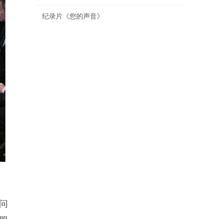
纪录片《您的声音》
问