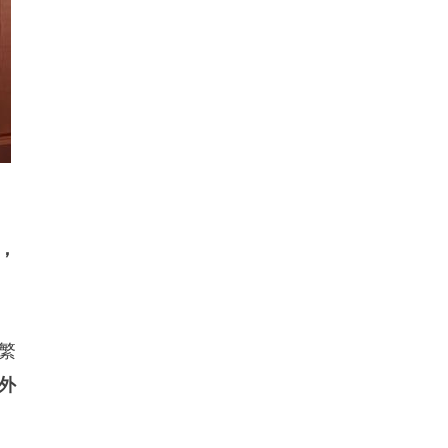
，
繁
外