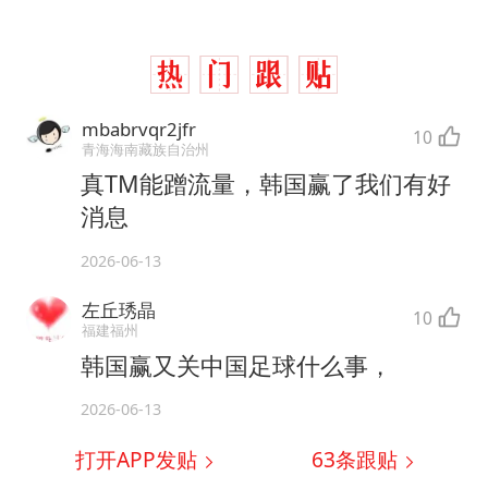
mbabrvqr2jfr
10
青海海南藏族自治州
真TM能蹭流量，韩国赢了我们有好
消息
2026-06-13
左丘琇晶
10
福建福州
韩国赢又关中国足球什么事，
2026-06-13
打开APP发贴
63
条跟贴