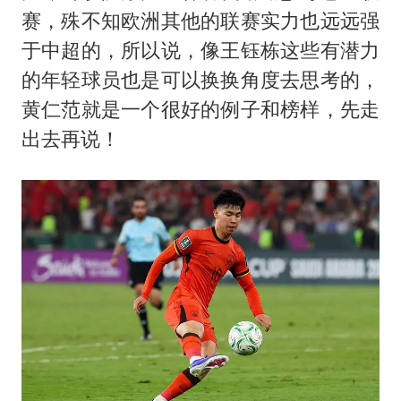
赛，殊不知欧洲其他的联赛实力也远远强
于中超的，所以说，像王钰栋这些有潜力
的年轻球员也是可以换换角度去思考的，
黄仁范就是一个很好的例子和榜样，先走
出去再说！