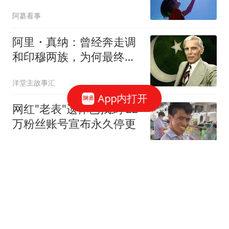
诺影响还在扩大？
阿纂看事
阿里・真纳：曾经奔走调
和印穆两族，为何最终推
动英属印度分治？
洋堂主故事汇
App内打开
网红"老表"遗体已找到 22
万粉丝账号宣布永久停更
极目新闻
泰国初中生枪杀7人 幸存
老师：想杀我时刚好子弹
用完
潇湘晨报