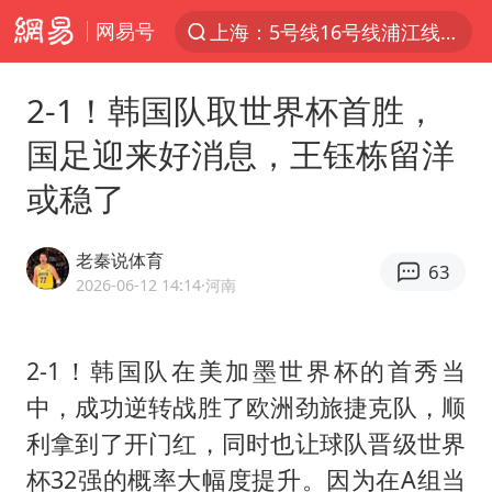
上海：5号线16号线浦江线全线停运
网易号
上半年我国经营主体结构持续优化
2-1！韩国队取世界杯首胜，
美媒：美国爱国者导弹库存不足1700枚
国足迎来好消息，王钰栋留洋
上海有出现龙卷潜势
或稳了
上海全域长途客运班次全部停运
白海豚逼近浙闽沿海
老秦说体育
63
1枚就能让航母瘫痪 轰-6J实力有多强
2026-06-12 14:14
·河南
国足U17与阿森纳决赛取消 并列冠军
上门女婿出轨女邻居多年被判重婚罪
2-1！韩国队在美加墨世界杯的首秀当
中，成功逆转战胜了欧洲劲旅捷克队，顺
今日15时起福州地铁高架区段停运
利拿到了开门红，同时也让球队晋级世界
王艺迪2-4不敌张本美和止步4强
杯32强的概率大幅度提升。因为在A组当
王传君 《披荆斩棘》