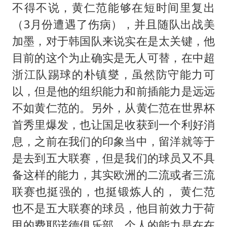
不得不说，黄仁范能够在短时间里复出
（3月份遭遇了伤病），并且随队出战美
加墨，对于韩国队来说实在是太关键，他
目前的这个为止确实是无人可替，在中超
浙江队踢球的朴镇燮，虽然防守能力可
以，但是他的组织能力和前插能力是远远
不如黄仁范的。另外，从黄仁范在世界杯
首秀里爆发，也让国足收获到一个利好消
息，之前在我们的印象当中，留洋就等于
是去到五大联赛，但是我们的球员又不具
备这样的能力，其实欧洲的二流或者三流
联赛也挺强的，也挺锻炼人的， 黄仁范
也不是五大联赛的球员，他目前效力于荷
甲的费耶诺德俱乐部，个人的能力是在在