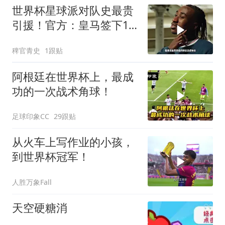
约
世界杯星球派对队史最贵
引援！官方：皇马签下19
岁边锋迪奥曼德，转会费
稗官青史
1跟贴
总价1.4亿！皇马签下迪奥
曼德
阿根廷在世界杯上，最成
功的一次战术角球！
足球印象CC
29跟贴
从火车上写作业的小孩，
到世界杯冠军！
人胜万象Fall
天空硬糖消