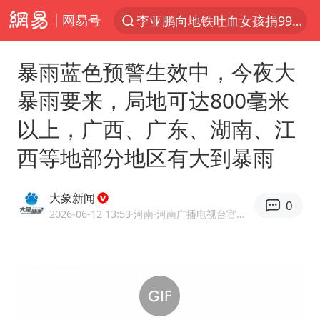
网易号
探寻“技能+”促就业创业新路
被泰航拒载中国乘客：免费改签没兑现
暴雨蓝色预警生效中，今夜大
台风白海豚或在华东沿海登陆
暴雨要来，局地可达800毫米
38岁山东财大教授刘海明逝世
以上，广西、广东、湖南、江
因凡蒂诺首次公开道歉
西等地部分地区有大到暴雨
FIFA官方支持因凡蒂诺
人贩子“梅姨”真实姓名曝光
大象新闻
0
《Monica》填词人黎彼得去世
2026-06-12 13:53
·河南
·河南广播电视台官方网易号
谷歌首席科学家Jeff Dean离职创业
如何把百年大党建设得更加坚强有力
多专业取消艺考 文化工作者要有文化