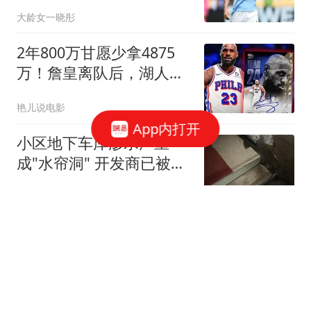
有意但嫌贵放弃
大龄女一晓彤
2年800万甘愿少拿4875
万！詹皇离队后，湖人砸
4.46亿豪赌西部格局
艳儿说电影
App内打开
小区地下车库渗水严重
成"水帘洞" 开发商已被吊
销执照
澎湃新闻
东航前高管与情人各获刑
1年！上海同一小区两
个“家”并存7年！
听心堂