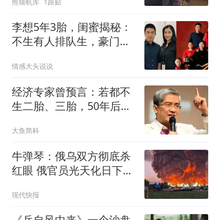
熊猫机库
1跟贴
李想5年3胎，闺蜜揭秘：
不生有人排队生，豪门全
是算计
情感大头说说
经济专家曾预言：若都不
生二胎、三胎，50年后中
国人口将变5.8亿
大鱼简科
牛弹琴：俄乌双方彻底杀
红眼 俄官员光天化日下被
暗杀
现代快报
《兵自风中来》一个沙盘