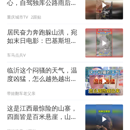
心，自驾独库公路雨后看
见滚滚而来的山洪
重庆城市TV
2跟贴
居民奋力奔跑躲山洪，宛
如末日电影：巴基斯坦旁
遮普省爆发山洪
车马点兵V
临沂这个闷骚的天气，温
度凶猛，怎么越热越出
去？
带娃翻车老父亲
这是江西最惊险的山寨，
四面皆是百米悬崖，山顶
古宅中，