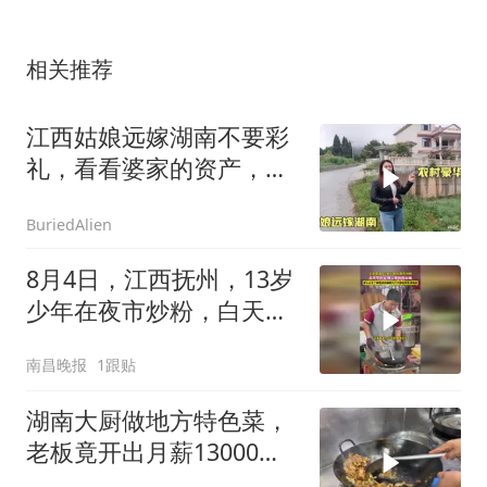
相关推荐
江西姑娘远嫁湖南不要彩
礼，看看婆家的资产，老
公原来是富二代！
BuriedAlien
8月4日，江西抚州，13岁
少年在夜市炒粉，白天写
作业晚上帮妈妈出摊，爱
南昌晚报
1跟贴
心人士捐助
湖南大厨做地方特色菜，
老板竟开出月薪13000块
工资，开眼了