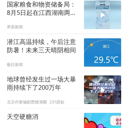
国家粮食和物资储备局：
8月5日起在江西湖南两省
启动2026年早籼稻最低收
界面新闻
购价执行预案
潜江高温持续，午后注意
防暑！未来三天晴阴相间
极目新闻
地球曾经发生过一场大暴
雨持续下了200万年
北京作家编剧肥猪满圈
231跟贴
天空硬糖消