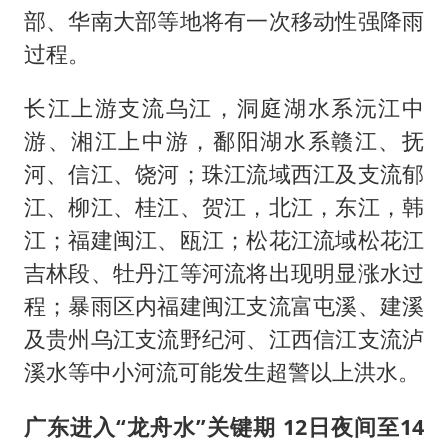
部、华南大部等地将有一次移动性强降雨
过程。
长江上游支流乌江，洞庭湖水系沅江中
游、湘江上中游，鄱阳湖水系赣江、抚
河、信江、饶河；珠江流域西江及支流郁
江、柳江、桂江、贺江，北江，东江，韩
江；福建闽江、瓯江；松花江流域松花江
吉林段、牡丹江等河流将出现明显涨水过
程；暴雨区内福建闽江支流富屯溪、建溪
及贵州乌江支流野纪河、江西信江支流泸
溪水等中小河流可能发生超警以上洪水。
广东进入“龙舟水”关键期 12日夜间至14