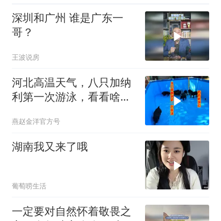
深圳和广州 谁是广东一
哥？
王波说房
河北高温天气，八只加纳
利第一次游泳，看看啥状
态
燕赵金洋官方号
湖南我又来了哦
葡萄唠生活
一定要对自然怀着敬畏之