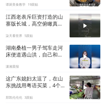
谭厨美食教学
19跟贴
江西老表斥巨资打造的山
寨版长城，高空俯瞰真是
非常霸气
柒天看世界
5跟贴
湖南桑植一男子驾车走河
床便道遇山洪，自己和同
伴成功跳车逃生，车被洪
潇湘晨报
水冲走
这广东媳妇太逗了，在山
东挑战用粤语买菜，4个
老板被逗得哈哈笑
郑凯伦伦伦
3跟贴