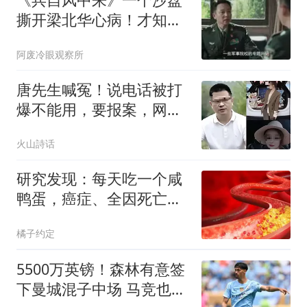
撕开梁北华心病！才知他
退休前的野心多大
阿废冷眼观察所
唐先生喊冤！说电话被打
爆不能用，要报案，网友
神回复：您误会了，全民
火山詩话
想请教您办证在哪办，提
供一个链接呗
研究发现：每天吃一个咸
鸭蛋，癌症、全因死亡风
险增加？还能吃吗
橘子约定
5500万英镑！森林有意签
下曼城混子中场 马竞也曾