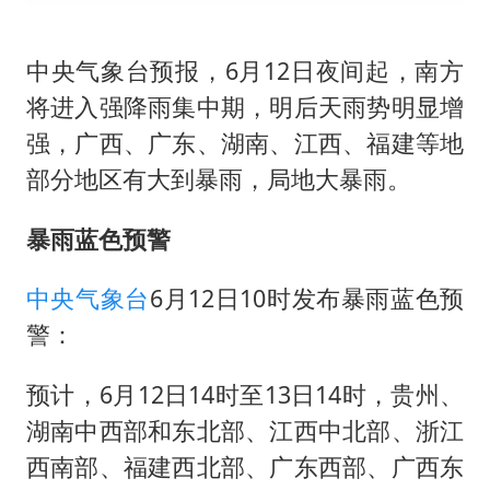
“银行午休1.5小时”留个窗口行不行
你常吃的兰州拉面要改名了
中央气象台预报，6月12日夜间起，南方
41岁女子为鼓励女儿考上985研究生
将进入强降雨集中期，明后天雨势明显增
陕西柞水遭遇暴雨五千余户群众转移
强，广西、广东、湖南、江西、福建等地
董路致歉：泰国10岁黑人父母是伪造的
部分地区有大到暴雨，局地大暴雨。
一枚俄导弹都没击落 泽连斯基发声
暴雨蓝色预警
总书记关心百姓身边这些民生大事
中央气象台
6月12日10时发布暴雨蓝色预
警：
预计，6月12日14时至13日14时，贵州、
湖南中西部和东北部、江西中北部、浙江
西南部、福建西北部、广东西部、广西东