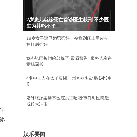
2岁患儿就诊死亡首诊医生获刑 不少医
生为其鸣不平
18岁女子遭已婚男强奸：被推到床上用皮带
抽打后强奸
穆杰塔巴被指给总统下"最后警告" 爆料人发声
意味深长
4名中国人在太子集团一园区被围殴 致1死3重
伤
婚外胚胎案涉事医院员工哽咽:事件对医院造
成较大冲击
年
终
娱乐要闻