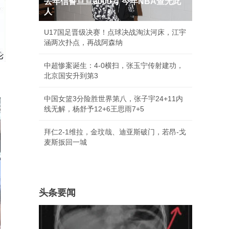
去年信誓旦旦3000万 今年NBA查无此
人
U17国足晋级决赛！点球决战淘汰河床，江宇
涵两次扑点，再战阿森纳
中超惨案诞生：4-0横扫，张玉宁传射建功，
北京国安升到第3
中国女篮3分险胜世界第八，张子宇24+11内
线无解，杨舒予12+6王思雨7+5
拜仁2-1维拉，金玟哉、迪亚斯破门，若昂-戈
麦斯扳回一城
头条要闻