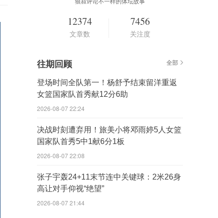
狼叔评论不一样的体坛故事
12374
7456
文章数
关注度
往期回顾
全部
登场时间全队第一！杨舒予结束留洋重返
女篮国家队首秀献12分6助
2026-08-07 22:24
决战时刻遭弃用！旅美小将邓雨婷5人女篮
国家队首秀5中1献6分1板
2026-08-07 22:08
张子宇轰24+11末节连中关键球：2米26身
高让对手仰视“绝望”
2026-08-07 21:44