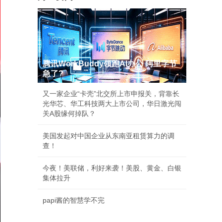
腾讯WorkBuddy领跑AI办公 阿里字节
急了?
又一家企业“卡壳”北交所上市申报关，背靠长
光华芯、华工科技两大上市公司，华日激光闯
关A股缘何掉队？
美国发起对中国企业从东南亚租赁算力的调
查！
今夜！美联储，利好来袭！美股、黄金、白银
集体拉升
papi酱的智慧学不完