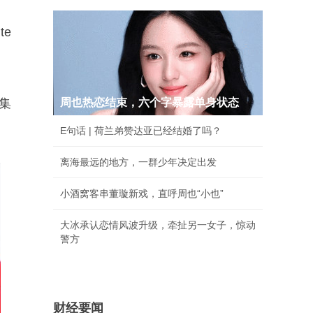
te
术集
周也热恋结束，六个字暴露单身状态
E句话 | 荷兰弟赞达亚已经结婚了吗？
离海最远的地方，一群少年决定出发
小酒窝客串董璇新戏，直呼周也“小也”
大冰承认恋情风波升级，牵扯另一女子，惊动
警方
财经要闻