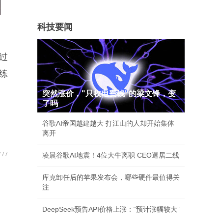
科技要闻
过
练
突然涨价，"只收电费钱"的梁文锋，变
了吗
谷歌AI帝国越建越大 打江山的人却开始集体
离开
凌晨谷歌AI地震！4位大牛离职 CEO退居二线
库克卸任后的苹果发布会，哪些硬件最值得关
注
DeepSeek预告API价格上涨：“预计涨幅较大”