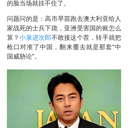
万岁山接盘烂尾恒大文旅城
的脸当场就挂不住了。
薛之谦杭州站演唱会取消
问题问的是：
高市早苗
跑去澳大利亚给人
泰国初中生饮弹自尽前开了26枪
家战死的士兵下跪，亚洲受害国的账怎么
“准2万亿”之城点名支持三所大学
算？
小泉进次郎
不敢接这个茬，转手就把
店主称换“青海拉面”招牌后生意更好
枪口对准了中国，翻来覆去就是那套“中
女儿为争财产堵门阻挠父亲出殡
国威胁论”。
习近平心系体育强国建设