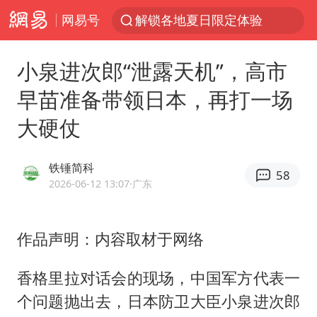
网易号
解锁各地夏日限定体验
台风白海豚闭眼浙江上海处于危险半圆
小泉进次郎“泄露天机”，高市
香港宏福苑火灾或由烟头引起
早苗准备带领日本，再打一场
浙江金华：市民非必要不外出
大硬仗
网约车司机充电时猝死保险拒赔
中国父女泰国骑摩托车坠崖1死1伤
铁锤简科
58
白海豚将正面袭击贯穿浙江
2026-06-12 13:07
·广东
周末打虎 宋致远被查
浙江台州《告全体市民书》
作品声明：内容取材于网络
上半年国内居民出游人次34.63亿
香格里拉对话会的现场，中国军方代表一
刘浩存百花奖开幕式红裙起舞
个问题抛出去，日本防卫大臣
小泉进次郎