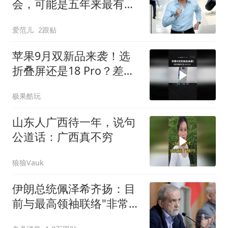
会，可能是五年来最有
「活人感」的一次
爱范儿
2跟贴
苹果9月双新品来袭！选
折叠屏还是18 Pro？差距
不止价格
极果酷玩
山东人广西待一年，说句
公道话：广西真不穷
狼狼Vauk
伊朗总统佩泽希齐扬：目
前与最高领袖联络"非常困
难"