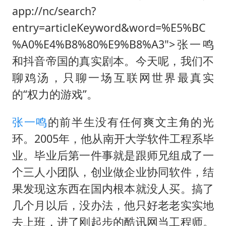
深圳地面沉降致车辆损坏系谣言
app://nc/search?
我国编制完成新版全月地质图
entry=articleKeyword&word=%E5%BC
现代版摸金校尉落网查获400多枚古币
%A0%E4%B8%80%E9%B8%A3">张一鸣
毛宁转发梯田音乐会视频海外网友赞叹
和抖音帝国的真实剧本。今天呢，我们不
聊鸡汤，只聊一场互联网世界最真实
奋进开新局 实干挑大梁
的“权力的游戏”。
张一鸣
的前半生没有任何爽文主角的光
环。2005年，他从南开大学软件工程系毕
业。毕业后第一件事就是跟师兄组成了一
个三人小团队，创业做企业协同软件，结
果发现这东西在国内根本就没人买。搞了
几个月以后，没办法，他只好老老实实地
去上班，进了刚起步的酷讯网当工程师。