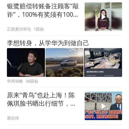
银鹭赔偿转账备注顾客“敲
诈”，100%有奖须有100%
的担当
正观黄河评论
1跟贴
李想转身，从学华为到做自己
华商韬略
36跟贴
原来“青鸟”也赴上海！陈
佩琪脸书晒出行细节，狠
狠打脸绿营舆论
谢志传