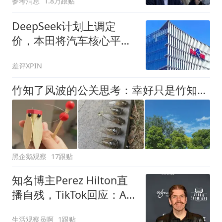
参考消息
1.8万跟贴
DeepSeek计划上调定
价，本田将汽车核心平台
开发外包给印度，百度入
差评XPIN
局AI办公，张一鸣称字节
不会依赖AI蒸馏技术，这
竹知了风波的公关思考：幸好只是竹知了，不是活知了
就是今天的其他大新闻！
黑企鹅观察
17跟贴
知名博主Perez Hilton直
播自残，TikTok回应：AI
已标记，审核员失误致延
生活观察员啊
1跟贴