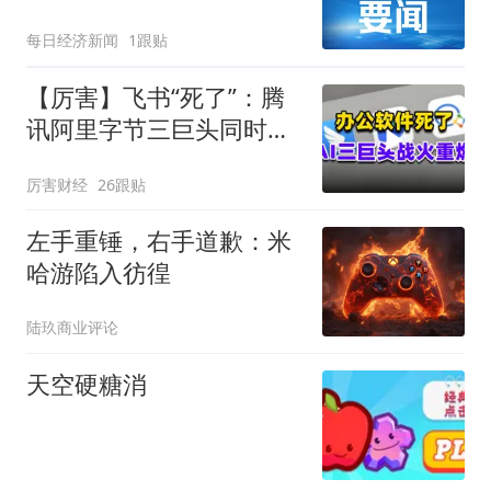
纳入港股通｜未来商业早
每日经济新闻
1跟贴
参
【厉害】飞书“死了”：腾
讯阿里字节三巨头同时掀
了软件的桌子
厉害财经
26跟贴
左手重锤，右手道歉：米
哈游陷入彷徨
陆玖商业评论
天空硬糖消