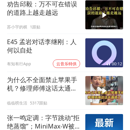
劝告邱毅：万不可在错误
的道路上越走越远
苏小宇的棋
1跟贴
E45 孟岩对话李继刚：人
何以自处
00:12
有知有行App
云音乐特供
为什么不全面禁止苹果手
机？修理师傅这话太通透
了
临临唠生活
5317跟贴
张一鸣定调：字节跳动“拒
绝蒸馏”；MiniMax-W被