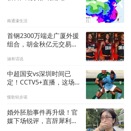
南通濠生活
首钢2300万端走广厦外援
组合，胡金秋亿元交易悬
念未解
涵有话说
中超国安vs深圳时间已
定！CCTV5+直播，这场
比赛真的太关键了
慢歌轻步谣
婚外胚胎事件再升级！官
媒下场锐评，言辞犀利，
句句戳进原配心窝