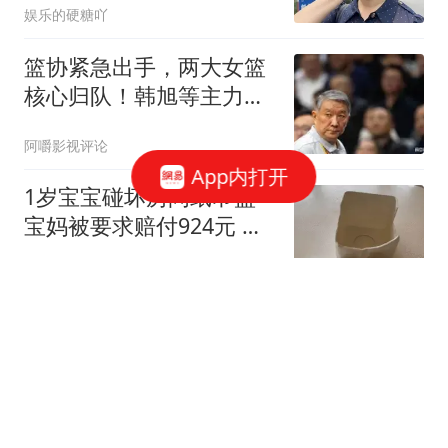
娱乐的硬糖吖
篮协紧急出手，两大女篮
核心归队！韩旭等主力恐
缺热身赛
阿嚼影视评论
App内打开
1岁宝宝碰坏房间纸巾盒
宝妈被要求赔付924元 酒
店回应
都市快报橙柿互动
比失业更可怕的事，要来
了。
老陆不老