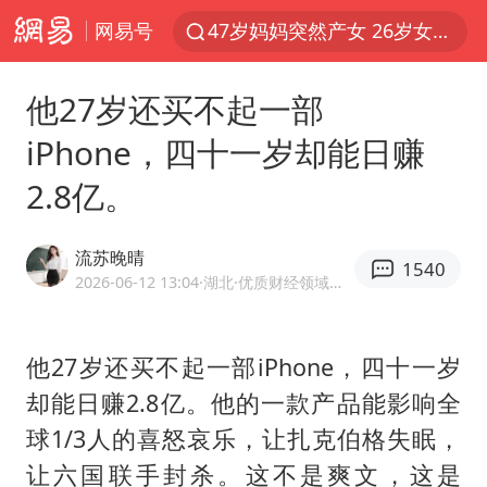
网易号
47岁妈妈突然产女 26岁女儿：很震惊
阿根廷足协发文力挺因凡蒂诺
他27岁还买不起一部
中国稀土盘中涨停
iPhone，四十一岁却能日赚
A股开盘：民爆、CPO等概念走强
2.8亿。
日本广岛民众举行游行反对政府行径
21楼高空抛物嫌疑人被拘留
流苏晚晴
1540
日韩股市高开跳水 SK海力士下挫转跌
2026-06-12 13:04
·湖北
·优质财经领域创作者
台风白海豚最新路径研判来了
OpenAI为免费用户升级GPT-5.6 Luna
他27岁还买不起一部iPhone，四十一岁
却能日赚2.8亿。他的一款产品能影响全
粉笔发布“自曝式”公开信
球1/3人的喜怒哀乐，让扎克伯格失眠，
女子利用漏洞0元薅走3000多件家电
让六国联手封杀。这不是爽文，这是