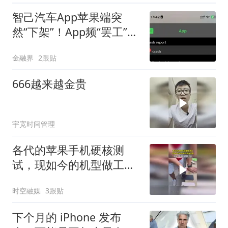
智己汽车App苹果端突
然“下架”！App频“罢工”，
车主为何总“罚站”
金融界
2跟贴
666越来越金贵
宇宽时间管理
各代的苹果手机硬核测
试，现如今的机型做工愈
发坚固
时空融媒
3跟贴
下个月的 iPhone 发布