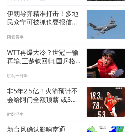
迟下架
伊朗导弹精准打击！多地
民众宁可被抓也要报信，
美军开始仓皇撤退
阿纂看事
WTT再爆大冷？世冠一输
再输,王楚钦回归,国乒格
局似乎要变天了
哄动一时啊
非5年2.5亿！火箭预计不
会给阿门全额顶薪 或5年2
亿提前续约
醉卧浮生
新台风确认影响南通