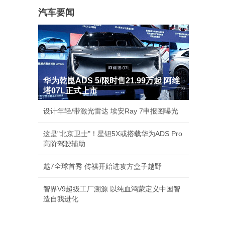
汽车要闻
华为乾崑ADS 5/限时售21.99万起 阿维
塔07L正式上市
设计年轻/带激光雷达 埃安Ray 7申报图曝光
这是"北京卫士"！星钽5X或搭载华为ADS Pro
高阶驾驶辅助
越7全球首秀 传祺开始进攻方盒子越野
智界V9超级工厂溯源 以纯血鸿蒙定义中国智
造自我进化