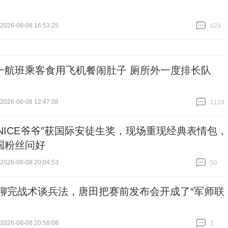
26-08-08 16:53:25
629
跟贴
629
一航班乘客食用飞机餐闹肚子 厕所外一度排长队
26-08-08 12:47:08
1124
跟贴
1124
“NICE爷爷”获国际安徒生奖，现场重现经典表情包，
国粉丝问好
26-08-08 20:04:53
50
跟贴
50
|聊完战术谈兵法，唐田把赛前发布会开成了“军师联
26-08-08 20:58:08
2