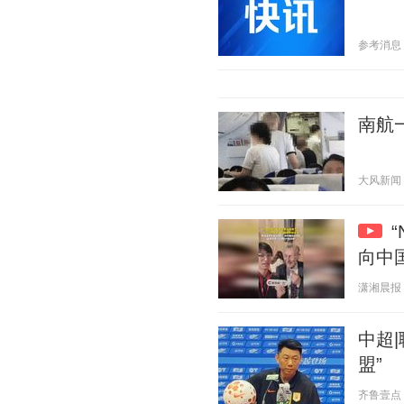
参考消息 20
南航
大风新闻 20
向中
潇湘晨报 20
中超
盟”
齐鲁壹点 20