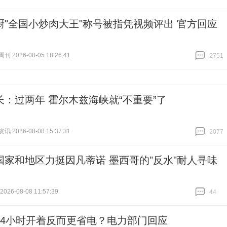
跟贴
2
厨"全国小炒肉大王"称号被指凭视频评出 官方回应
 2026-08-05 18:26:41
2751
跟贴
2751
长：过两年 霍尔木兹海峡就“不重要”了
 2026-08-08 15:37:31
2077
跟贴
2077
国家和地区力挺因凡蒂诺 墨西哥的"反水"耐人寻味
26-08-08 11:57:39
44
跟贴
44
24小时开着反而更省电？电力部门回应