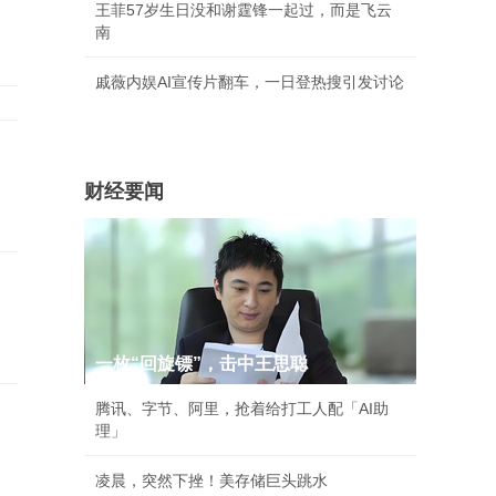
王菲57岁生日没和谢霆锋一起过，而是飞云
南
戚薇内娱AI宣传片翻车，一日登热搜引发讨论
财经要闻
一枚“回旋镖”，击中王思聪
腾讯、字节、阿里，抢着给打工人配「AI助
理」
凌晨，突然下挫！美存储巨头跳水