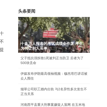
头条要闻
十
不
十多万人报名的考试成绩全作废 考生:
为何让别人买单
提
父子抵抗强拆致1死被判正当防卫 后者为了
500块丢命
伊媒发布伊朗最高领袖视频：穆杰塔巴讲话被
众人围住
烟草公司职工婚内出轨 与2名异性多次发生不
正当关系
河南西平县重大刑事案嫌疑人落网 在玉米地