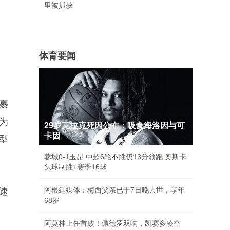
里被抓获
体育要闻
裹
为
29岁克拉克死因公布：吸食海洛因与可
卡因
型
蓉城0-1玉昆 中超6轮不胜仍13分领跑 奥斯卡
头球制胜+赛季16球
阿根廷媒体：梅西父亲已于7日晚去世，享年
变速
68岁
阿莫林上任首败！佩德罗双响，凯赛多凌空