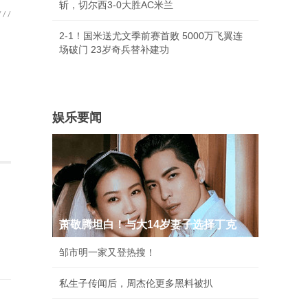
斩，切尔西3-0大胜AC米兰
2-1！国米送尤文季前赛首败 5000万飞翼连
场破门 23岁奇兵替补建功
娱乐要闻
萧敬腾坦白！与大14岁妻子选择丁克
邹市明一家又登热搜！
私生子传闻后，周杰伦更多黑料被扒