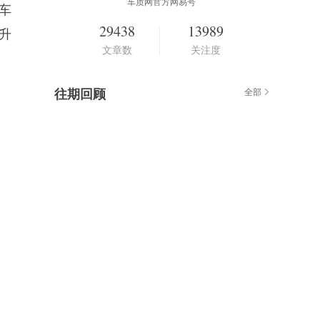
车质网官方网易号
车
29438
13989
了升
文章数
关注度
往期回顾
全部