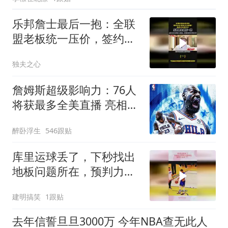
乐邦詹士最后一抱：全联
盟老板统一压价，签约只
为球队票房（一）
独夫之心
詹姆斯超级影响力：76人
将获最多全美直播 亮相揭
幕战+圣诞大战
醉卧浮生
546跟贴
库里运球丢了，下秒找出
地板问题所在，预判力太
牛了！
建明搞笑
1跟贴
去年信誓旦旦3000万 今年NBA查无此人