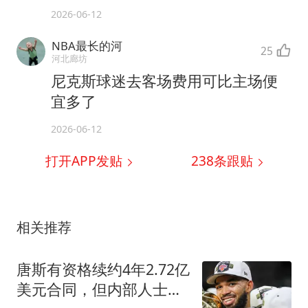
2026-06-12
NBA最长的河
25
河北廊坊
尼克斯球迷去客场费用可比主场便
宜多了
2026-06-12
打开APP发贴
238
条跟贴
相关推荐
唐斯有资格续约4年2.72亿
美元合同，但内部人士质