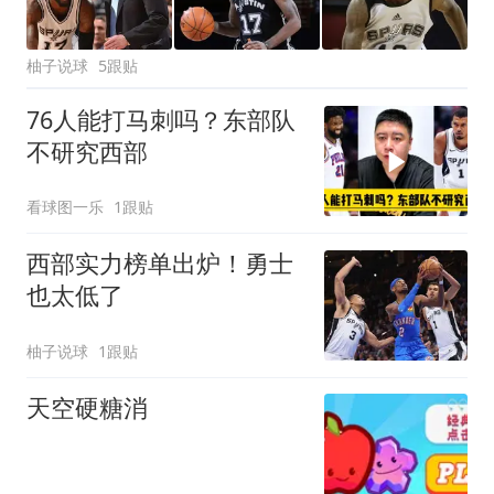
柚子说球
5跟贴
76人能打马刺吗？东部队
不研究西部
看球图一乐
1跟贴
西部实力榜单出炉！勇士
也太低了
柚子说球
1跟贴
天空硬糖消