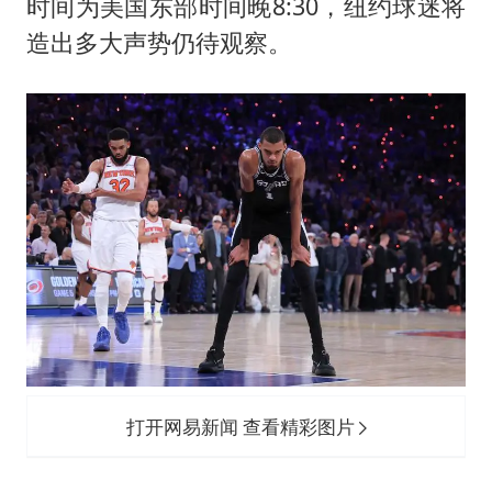
时间为美国东部时间晚8:30，纽约球迷将
造出多大声势仍待观察。
打开网易新闻 查看精彩图片