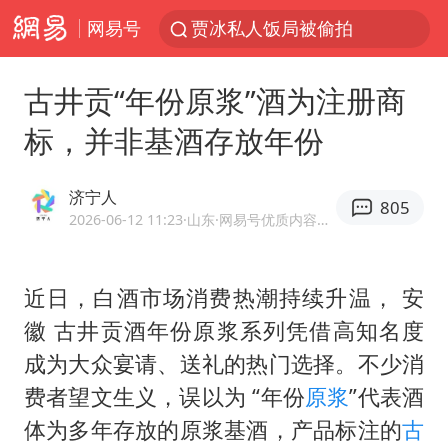
网易号
贾冰私人饭局被偷拍
路虎卫士110 HSE限时降价
古井贡“年份原浆”酒为注册商
我国发现稀散金属独立新矿物——乌斯河锗矿
标，并非基酒存放年份
上海鼓励居家办公
部分银行上调存款利率
济宁人
805
小沈阳加盟《披荆斩棘》
2026-06-12 11:23
·山东
·网易号优质内容创作者
新疆生产建设兵团生态环境局原局长被查
近日，白酒市场消费热潮持续升温， 安
朱一龙的鼻子怎么了
徽 古井贡酒年份原浆系列凭借高知名度
4.2平卫生间补漏注胶花1.55万
成为大众宴请、送礼的热门选择。不少消
国乒连续两站无缘冠军
费者望文生义，误以为 “年份
原浆
”代表酒
上海地铁4条线路全线停运
体为多年存放的原浆基酒，产品标注的
古