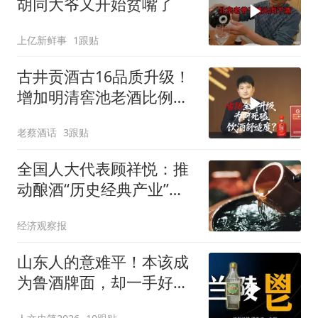
胡同大爷又开始贫嘴了
上亿新鲜事
1跟贴
古井贡酒古16品质升级！
增加明清窖池老酒比例，
六级过滤技术加持，饮酒
老蔡酒话
3跟贴
舒适度全面提升
全国人大代表顾祥悦：推
动酿酒“历史经典产业”高
质量发展
经济观察报
山东人的意难平！本该成
为鲁酒牌面，却一手好牌
打稀烂 #兰陵酒 #山东 #