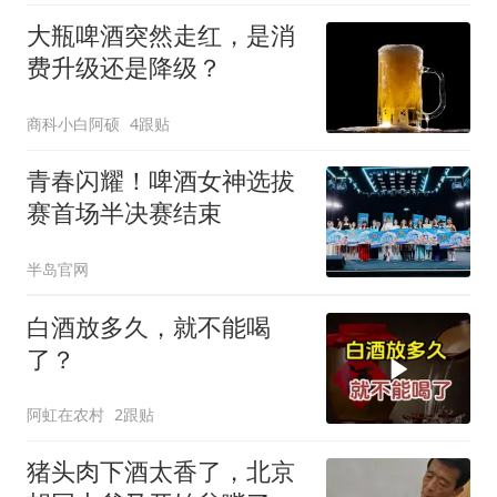
大瓶啤酒突然走红，是消
费升级还是降级？
商科小白阿硕
4跟贴
青春闪耀！啤酒女神选拔
赛首场半决赛结束
半岛官网
白酒放多久，就不能喝
了？
阿虹在农村
2跟贴
猪头肉下酒太香了，北京