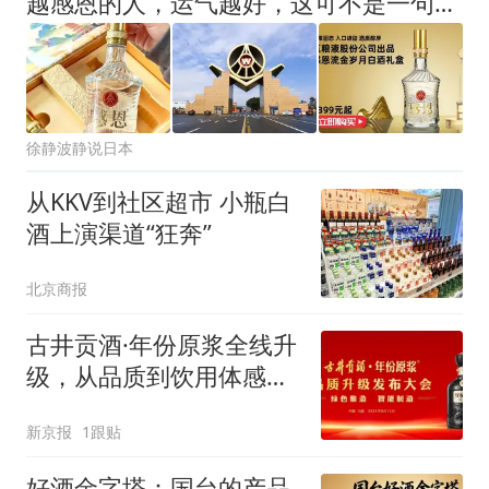
越感恩的人，运气越好，这可不是一句鸡汤
徐静波静说日本
从KKV到社区超市 小瓶白
酒上演渠道“狂奔”
北京商报
古井贡酒·年份原浆全线升
级，从品质到饮用体感迎
新突破
新京报
1跟贴
好酒金字塔：国台的产品