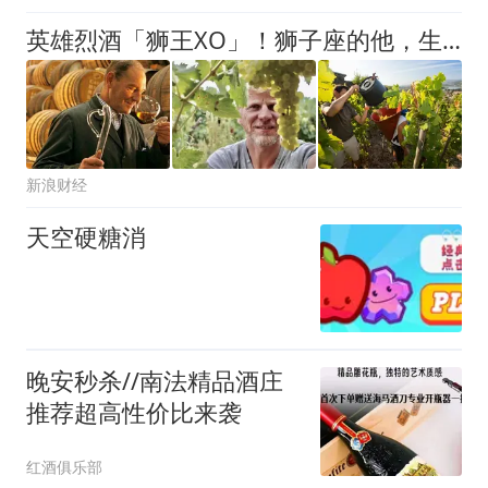
英雄烈酒「狮王XO」！狮子座的他，生日快到了（今起至八月22日）
新浪财经
天空硬糖消
晚安秒杀//南法精品酒庄
推荐超高性价比来袭
红酒俱乐部