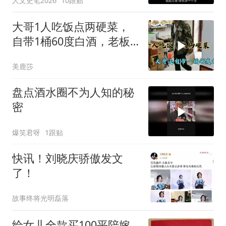
人文史笔2026
10跟贴
山东白酒 #白酒文化 #酒
文化
大哥1人吃饭点两硬菜，
自带1桶60度白酒，老板
娘会同意在饭店喝吗
美鹿莎
盘点酒水圈不为人知的秘
密
爆笑君呀
1跟贴
快讯！刘晓庆骄傲发文
了！
故事终将光明磊落
给女儿全款买100平陪嫁