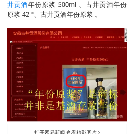
5万小车卖不动 微型代步车集体遇冷
井贡酒
年份原浆 500ml 、古井贡酒年份
周星驰妈妈现身香港首映礼
原浆 42 °、古井贡酒年份原浆 。
湖北启动重大气象灾害三级应急响应
大疆错失宇树
白海豚路径图
从科技创新看开局起步的时与势
打开网易新闻 查看精彩图片