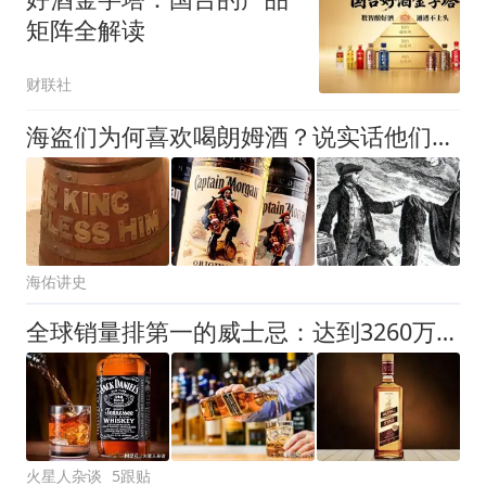
矩阵全解读
财联社
海盗们为何喜欢喝朗姆酒？说实话他们并不喜欢，只是没得选
海佑讲史
全球销量排第一的威士忌：达到3260万箱，打败尊尼获加、杰克丹尼
火星人杂谈
5跟贴