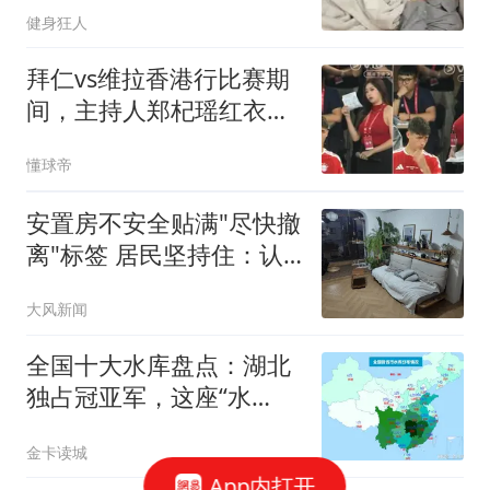
健身狂人
处
拜仁vs维拉香港行比赛期
间，主持人郑杞瑶红衣造
型引网友热议
懂球帝
安置房不安全贴满"尽快撤
离"标签 居民坚持住：认
命了
大风新闻
全国十大水库盘点：湖北
独占冠亚军，这座“水
塔”撑起半个中国
金卡读城
App内打开