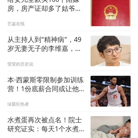
房，房产证却多了姑爷的
名，我当场收回有错吗
艺鉴在线
从主持人到"精神病"，49
岁无妻无子的李维嘉，原
来和黄渤同病相怜
莹莹的历史说
本·西蒙斯零限制参加训练
营！1份底薪合同或让他
重回76人
绿茵狂热者
水煮蛋再次被点名！院士
研究证实：每天1个水煮
蛋，老人悄悄收获8个好