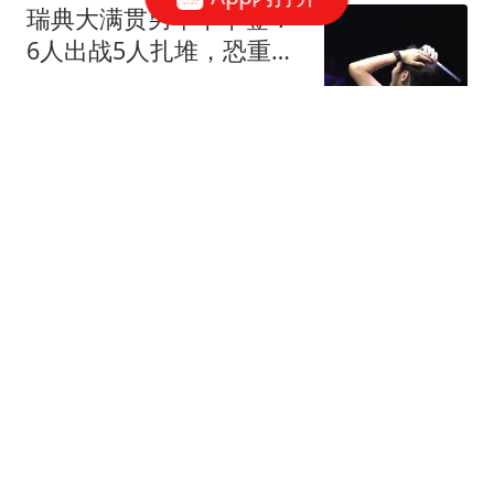
瑞典大满贯男单下下签！
6人出战5人扎堆，恐重演
横滨的糟糕局面
华轩体育
场均13+3+5！火箭队650
万年薪捡漏？范乔丹获搭
档，可组后场双闸
熊哥爱篮球
席尔瓦皇马首秀过后，穆
里尼奥犀利点评，直言其
身体状态水准不佳
夜白侃球
NBA传奇教练老尼尔森去
世！1335胜纪录保持者，