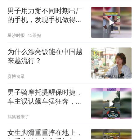
男子用力掰不同时期出厂
的手机，发现手机做得越
来越结实了，网友：这测
星沙时报
15跟贴
试成本有点高啊
为什么漂亮饭能在中国越
来越流行？
赛博食录
男子骑摩托提醒保时捷，
车主误认飙车猛狂奔，手
机掉落结局逗趣视
搞笑君来了
女生脚滑重重摔在地上，