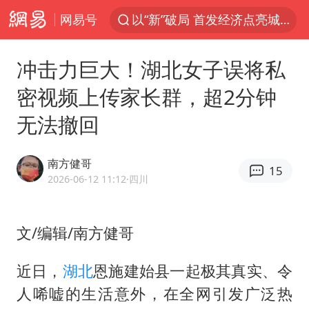
网易号
以“新”破局 首发经济点亮城市消费活力
中方回应是否在太平洋海底开采稀土
冲击力巨大！湖北女子误将私
宇树科技发行价格150.80元/股
密视频上传家长群，超2分钟
外交部发言人就广岛核爆81周年等答记者问
无法撤回
吉林一“温度计大楼”读数爆表
台风白海豚影响中国已成定局
南方健哥
15
法国下周开始禁止未经同意的电话营销
2026-06-12 11:12
·四川
多地要求领导干部带头休假
27岁女子成组织卖淫集团主犯被通缉
文/编辑/南方健哥
我国编制完成新版全月地质图
近日，
湖北
恩施建始县一起极其真实、令
U17国足1分钟轰2球
人唏嘘的生活意外，在全网引发广泛热