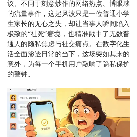
中国“五箭齐发”反制美国
议。不同于刻意炒作的网络热点、博眼球
女子利用漏洞0元薅走3000多件家电
的流量事件，这起风波只是一位普通小学
生家长的无心之失，却让当事人瞬间陷入
泰国一女公务员妆容引争议 本人回应
极致的“社死”窘境，也精准戳中了无数普
郑国霖回应去景区上班被保安拦下
通人的隐私焦虑与社交痛点。在数字化生
感觉全东北都在等7号
活全面渗透日常的当下，这场突如其来的
80后女柜员逆袭成4200亿银行副行长
意外，为每一个手机用户敲响了隐私保护
奋进开新局 实干挑大梁
的警钟。