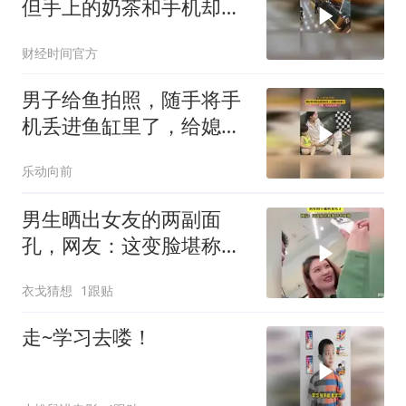
但手上的奶茶和手机却完
好无损！网友：这样奶茶
财经时间官方
都没洒
男子给鱼拍照，随手将手
机丢进鱼缸里了，给媳妇
看懵了
乐动向前
男生晒出女友的两副面
孔，网友：这变脸堪称教
科书级别啊
衣戈猜想
1跟贴
走~学习去喽！