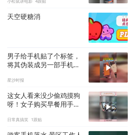
小松鼠讲电影
4跟贴
天空硬糖消
男子给手机贴了个标签，
将其伪装成另一部手机，
网友：你别说 还挺好看的
星沙时报
这女人看来没少偷鸡摸狗
呀！女子购买早餐用手机
付了3元用伞遮住
日常真搞笑
1跟贴
游客手机落水 景区工作人