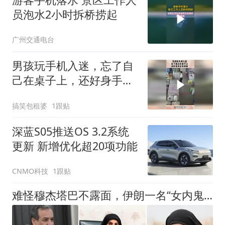
员泡水2小时拆桥捞起
广州交通电台
男孩玩手机入迷，忘了自
己在桌子上，还好身手足
够矫健！
搞笑包租婆
1跟贴
深蓝S05推送OS 3.2系统
更新 新增优化超20项功能
CNMO科技
1跟贴
难怪穆杰塔巴不露面，伊朗一名“女内鬼”落网，泄露大量国家机密