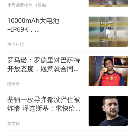
小耳朵爱搞笑
1跟贴
10000mAh大电池
+IP69K，
#oppoa7promax 有多抗
热点科技
造？#oppo万级长寿大电
池
罗马诺：罗德里对巴萨持
开放态度，愿意就合同条
款展开谈判
懂球帝
基辅一枚导弹都没拦住被
炸惨 泽连斯基：求快给我
导弹
策前论