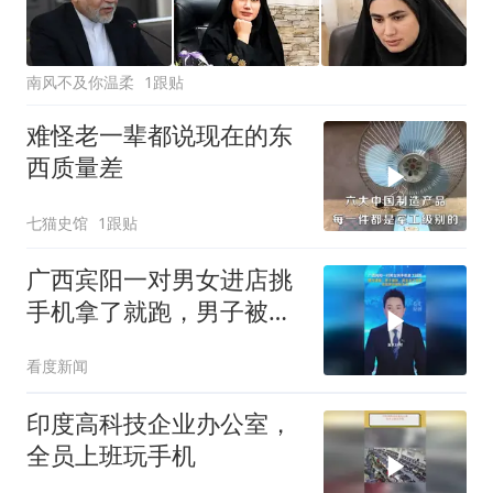
南风不及你温柔
1跟贴
难怪老一辈都说现在的东
西质量差
七猫史馆
1跟贴
广西宾阳一对男女进店挑
手机拿了就跑，男子被
抓，两名女子自首，追回
看度新闻
2部被抢手机
印度高科技企业办公室，
全员上班玩手机