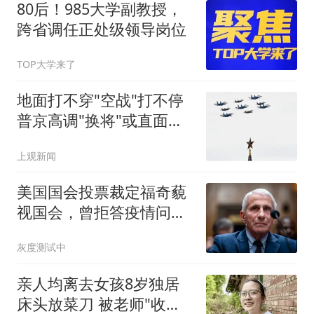
80后！985大学副教授，
跨省调任正处级领导岗位
TOP大学来了
地面打不穿"空战"打不停
普京高调"换将"或直面消
耗战
上观新闻
美国国会投票裁定福奇藐
视国会，曾拒答疫情问题
超100次
灰度测试中
亲人均离去女孩8岁独居
床头放菜刀 被老师"收