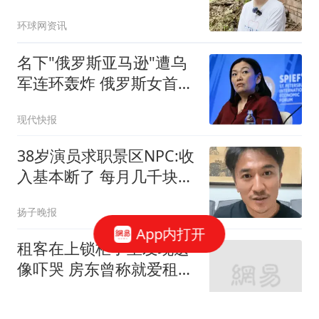
养"后逆袭
环球网资讯
名下"俄罗斯亚马逊"遭乌
军连环轰炸 俄罗斯女首富
怒了
现代快报
38岁演员求职景区NPC:收
入基本断了 每月几千块都
没有
扬子晚报
App内打开
租客在上锁柜子里发现遗
像吓哭 房东曾称就爱租给
男生
极目新闻