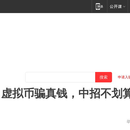
申请入
：虚拟币骗真钱，中招不划