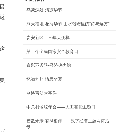
最
乌蒙深处 清凉毕节
返
洞天福地 花海毕节 山水馈赠里的“诗与远方”
贵安新区：三年大变样
这
第十个全民国家安全教育日
京彩不设限•经济热力站
忆满九州 情思华夏
集
网络普法大事件
中关村论坛年会——人工智能主题日
智数未来 有AI相伴——数字经济主题网评活
动