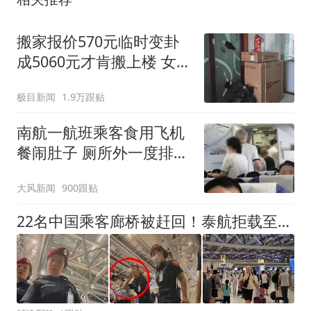
搬家报价570元临时变卦
成5060元才肯搬上楼 女子
傻眼
极目新闻
1.9万跟贴
南航一航班乘客食用飞机
餐闹肚子 厕所外一度排长
队
大风新闻
900跟贴
22名中国乘客廊桥被赶回！泰航拒载至今沉默，官媒发声信号不简单