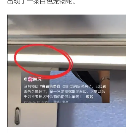
出现了一条白色宠物蛇。
几元成本的AI广告导致千万市值蒸发
浙江台州《告全体市民书》
酒店回应车内过夜被收150元
上半年国内手机销量TOP30出炉
梁家辉百花奖演讲落泪
人民的健康、体质、幸福一脉相承