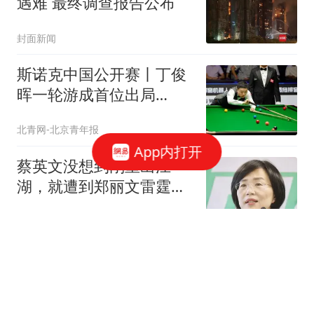
遇难 最终调查报告公布
封面新闻
斯诺克中国公开赛丨丁俊
晖一轮游成首位出局
TOP16球手
北青网-北京青年报
App内打开
蔡英文没想到刚重出江
湖，就遭到郑丽文雷霆一
击：台湾没有独立过
咸鱼金脑袋
如果穆杰塔巴病危，是谁
在领导伊朗？伊朗总统承
认两人几乎断联！
瓦伦西亚月亮