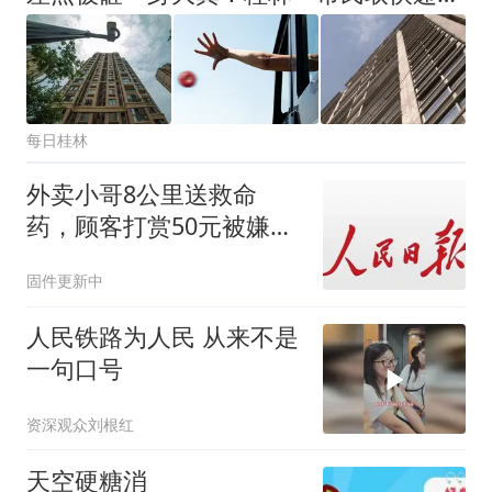
每日桂林
外卖小哥8公里送救命
药，顾客打赏50元被嫌
少，人民锐评：善意不该
固件更新中
被金钱绑架
人民铁路为人民 从来不是
一句口号
资深观众刘根红
天空硬糖消