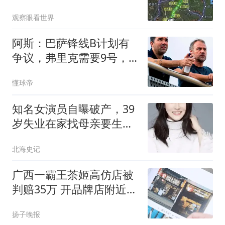
观察眼看世界
阿斯：巴萨锋线B计划有
争议，弗里克需要9号，
德科想不买人
懂球帝
知名女演员自曝破产，39
岁失业在家找母亲要生活
费，为何能这么惨
北海史记
广西一霸王茶姬高仿店被
判赔35万 开品牌店附近20
米处
扬子晚报