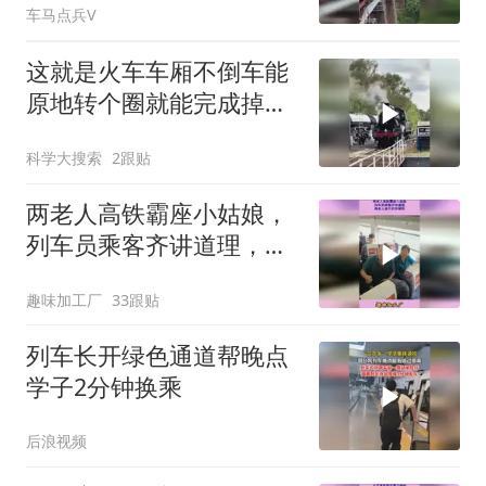
车马点兵V
这就是火车车厢不倒车能
原地转个圈就能完成掉头
的原因
科学大搜索
2跟贴
两老人高铁霸座小姑娘，
列车员乘客齐讲道理，俩
老人装不识字硬刚
趣味加工厂
33跟贴
列车长开绿色通道帮晚点
学子2分钟换乘
后浪视频