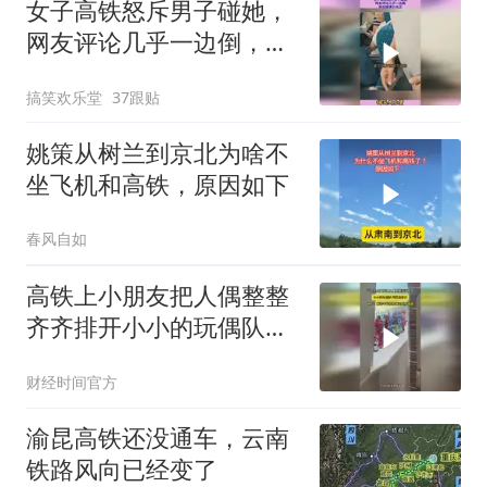
女子高铁怒斥男子碰她，
网友评论几乎一边倒，背
后隐情引关注
搞笑欢乐堂
37跟贴
姚策从树兰到京北为啥不
坐飞机和高铁，原因如下
春风自如
高铁上小朋友把人偶整整
齐齐排开小小的玩偶队列
摆满窗台
财经时间官方
渝昆高铁还没通车，云南
铁路风向已经变了