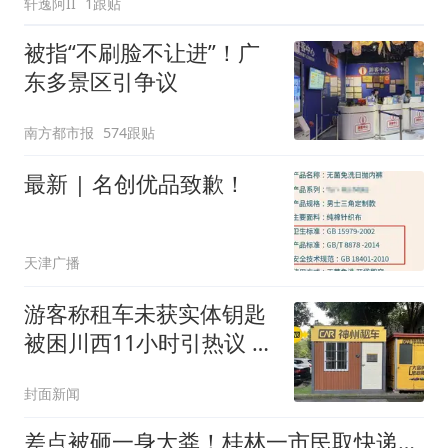
轩逸阿II
1跟贴
被指“不刷脸不让进”！广
东多景区引争议
南方都市报
574跟贴
最新 | 名创优品致歉！
天津广播
游客称租车未获实体钥匙
被困川西11小时引热议 记
者致电多家门店：有平台
封面新闻
对特定品牌不提供实体钥
匙
差点被砸一身大粪！桂林一市民取快递时遭遇“高空抛物”！近前一看袋子里竟是