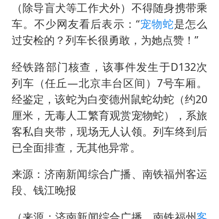
（除导盲犬等工作犬外）不得随身携带乘
车。不少网友看后表示：“
宠物蛇
是怎么
过安检的？列车长很勇敢，为她点赞！”
经铁路部门核查，该事件发生于D132次
列车（任丘—北京丰台区间）7号车厢。
经鉴定，该蛇为白变德州鼠蛇幼蛇（约20
厘米，无毒人工繁育观赏宠物蛇），系旅
客私自夹带，现场无人认领。列车终到后
已全面排查，无其他异常。
来源：济南新闻综合广播、南铁福州客运
段、钱江晚报
（来源：济南新闻综合广播、南铁福州
客