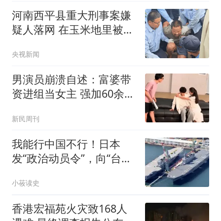
河南西平县重大刑事案嫌
疑人落网 在玉米地里被抓
获
央视新闻
男演员崩溃自述：富婆带
资进组当女主 强加60余场
吻戏
新民周刊
我能行中国不行！日本
发“政治动员令”，向“台
独”释放错误信号
小莜读史
香港宏福苑火灾致168人