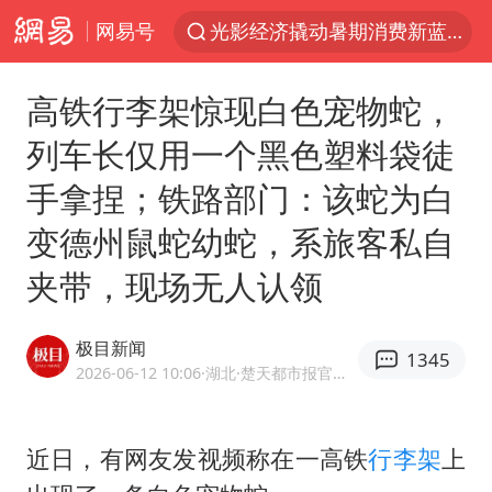
网易号
《欢迎来龙餐馆》口碑
情侣福建平潭拍日出时坠崖
高铁行李架惊现白色宠物蛇，
西湖突现狂风暴雨 游客瞬间被浇透
列车长仅用一个黑色塑料袋徒
“不怕六爷挂得多 就怕六爷挂一颗”
手拿捏；铁路部门：该蛇为白
视频丨中国东方电气集团原党组副书记、董事宋致远被查
变德州鼠蛇幼蛇，系旅客私自
杭州全市有序停课
夹带，现场无人认领
直击东北超：哈尔滨vs通辽
香港宏福苑火灾或由烟头引起
极目新闻
1345
白海豚将正面袭击贯穿浙江
2026-06-12 10:06
·湖北
·楚天都市报官方网易号
36岁男演员成景区NPC后人气爆棚
郑丽文：台湾从来没有“独立”过
近日，有网友发视频称在一高铁
行李架
上