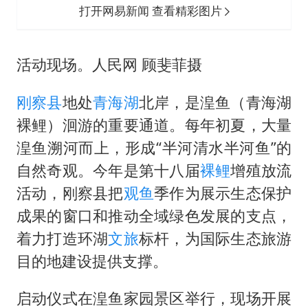
打开网易新闻 查看精彩图片
活动现场。人民网 顾斐菲摄
刚察县
地处
青海湖
北岸，是湟鱼（青海湖
裸鲤）洄游的重要通道。每年初夏，大量
湟鱼溯河而上，形成“半河清水半河鱼”的
自然奇观。今年是第十八届
裸鲤
增殖放流
活动，刚察县把
观鱼
季作为展示生态保护
成果的窗口和推动全域绿色发展的支点，
着力打造环湖
文旅
标杆，为国际生态旅游
目的地建设提供支撑。
启动仪式在湟鱼家园景区举行，现场开展