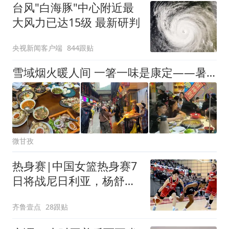
台风"白海豚"中心附近最
大风力已达15级 最新研判
央视新闻客户端
844跟贴
雪域烟火暖人间 一箸一味是康定——暑期旅游旺季康定特色美食游客沉浸式体验记
微甘孜
热身赛|中国女篮热身赛7
日将战尼日利亚，杨舒予
有望出战
齐鲁壹点
28跟贴