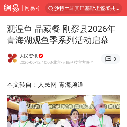
网易号
沙特土耳其巴基斯坦签署共同防务协议
台风白海豚已进入24小时警戒线
观湟鱼 品藏餐 刚察县2026年
全球首个长时储能一体化产业园量产
青海湖观鱼季系列活动启幕
U17国足点球大战淘汰河床晋级决赛
四川宜宾市高县4.9级地震致1人死亡
人民资讯
0
上海：台风白海豚或将带来龙卷风
2026-06-12 10:03
·北京
·人民科技官方账号
中巨芯：上半年归母净利润1405.77万元
本文转自：人民网-青海频道
名创优品回应女子吐槽内裤质量差
胜宏科技：股票交易异常波动
中国女篮70-67险胜尼日利亚女篮
胡彦斌获《歌手2026》歌王