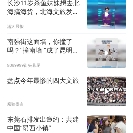
长沙11岁杀鱼妹妹想去北
海搞海货，北海文旅发来
邀约：“欢迎来体验海边孩
潇湘晨报
子的快乐”
南强街这面墙，你撞了
吗？“撞南墙 ”成了昆明文
旅新潮流 #撞南墙 #文旅
8099999街头巷尾
#爱游昆明 #有一种叫云
南的生活
盘点今年最惨的四大文旅
魔骑墨奇
东莞石排发出邀约：共建
中国“昂西小镇”