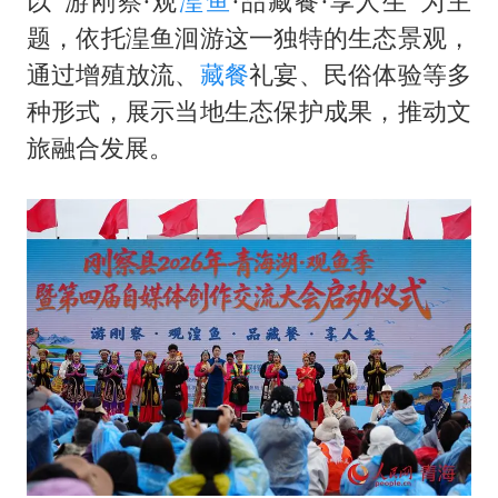
以“游刚察·观
湟鱼
·品藏餐·享人生”为主
题，依托湟鱼洄游这一独特的生态景观，
通过增殖放流、
藏餐
礼宴、民俗体验等多
种形式，展示当地生态保护成果，推动文
旅融合发展。