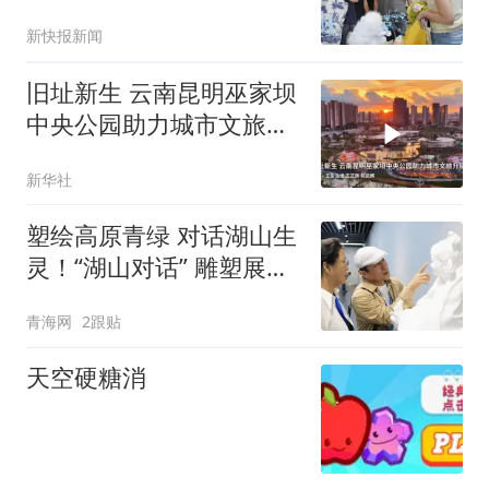
新快报新闻
旧址新生 云南昆明巫家坝
中央公园助力城市文旅升
级
新华社
塑绘高原青绿 对话湖山生
灵！“湖山对话” 雕塑展在
西宁青海美术馆开幕
青海网
2跟贴
天空硬糖消