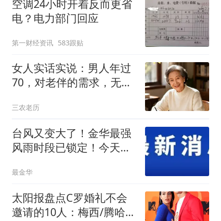
空调24小时开着反而更省
电？电力部门回应
第一财经资讯
583跟贴
女人实话实说：男人年过
70，对老伴的需求，无非
就三件事
三农老历
台风又变大了！金华最强
风雨时段已锁定！今天开
始出门务必小心
最金华
太阳报盘点C罗婚礼不会
邀请的10人：梅西/腾哈