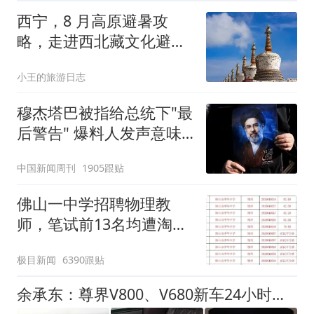
西宁，8 月高原避暑攻
略，走进西北藏文化避暑
秘境
小王的旅游日志
穆杰塔巴被指给总统下"最
后警告" 爆料人发声意味
深长
中国新闻周刊
1905跟贴
佛山一中学招聘物理教
师，笔试前13名均遭淘
汰？教育局：已叫停招
极目新闻
6390跟贴
聘，成立调查组全面核查
余承东：尊界V800、V680新车24小时大定突破3500台