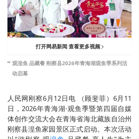
秋天的第一杯奶茶到底有多火
38岁演员求职万岁山NPC成功
国防部：中国军队坚决反制任何闹海挑衅图谋
我国外贸延续良好增长态势
打开网易新闻 查看更多视频
东航：国内客票提前14天免费退改
夯实基础开新局
观湟鱼 品藏餐 刚察县2026年青海湖观鱼季系列活
动启幕
人民网刚察6月12日电 （顾斐菲）6月11
日，2026年青海湖·观鱼季暨第四届自媒
体创作交流大会在青海省海北藏族自治州
刚察县湟鱼家园景区正式启动。本次活动