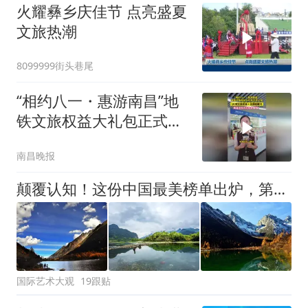
火耀彝乡庆佳节 点亮盛夏
文旅热潮
8099999街头巷尾
“相约八一・惠游南昌”地
铁文旅权益大礼包正式上
线！14项文旅权益+主题
南昌晚报
收藏卡
颠覆认知！这份中国最美榜单出炉，第一名竟不是九寨沟？看完第一个我就坐不住了！
国际艺术大观
19跟贴