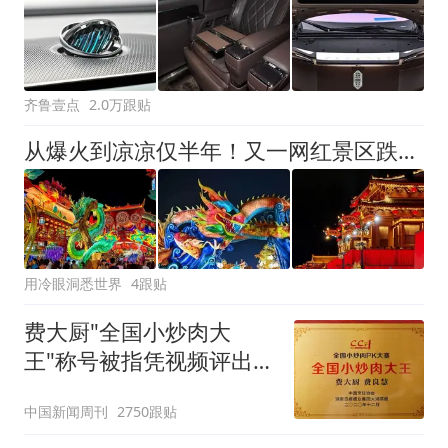
齐鲁壹点
2.0万跟贴
从爆火到凉凉仅半年！又一网红景区跌落神坛，1700万打水漂
用冷眼洞悉世界
4跟贴
费大厨"全国小炒肉大
王"称号被指凭视频评出
官方回应
中国新闻周刊
2750跟贴