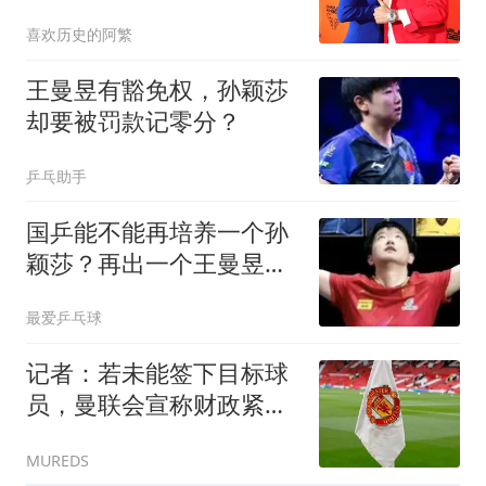
格/胖虎等在列
喜欢历史的阿繁
王曼昱有豁免权，孙颖莎
却要被罚款记零分？
乒乓助手
国乒能不能再培养一个孙
颖莎？再出一个王曼昱，
有可能，再出一个陈梦，
最爱乒乓球
也有可能，但再出一个孙
颖莎几乎不可能！
记者：若未能签下目标球
员，曼联会宣称财政紧
张，但此前曾想花巨资引
MUREDS
援；天空体育：纽卡斯尔