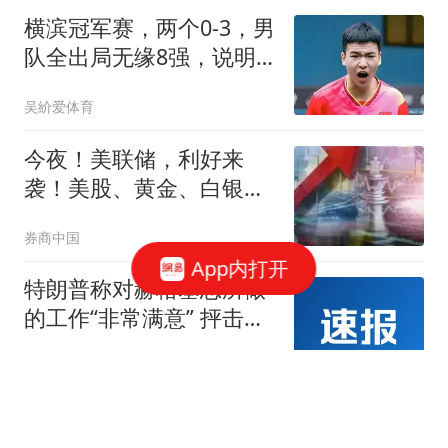
告知曼联，霍尔是非卖品
横滨冠军赛，两个0-3，男
队全出局无缘8强，说明
一个问题，4强对阵确定
吴紒爱体育
今夜！美联储，利好来
袭！美股、黄金、白银集
体拉升
券商中国
App内打开
特朗普称对赫格塞思所做
的工作“非常满意” 抨击
《华盛顿邮报》报道假新
每日经济新闻
闻是叛国
WTT日本冠军赛：首个11-