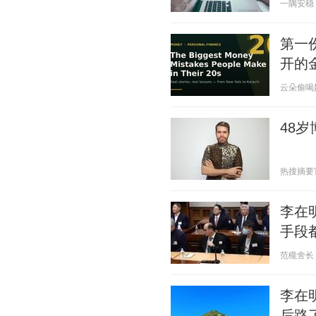
一隅安稳 20
第一
开的
云朵偷喝奶茶
48
热搜摘要官 2
李在
手段
范櫳舍长 20
李在
后路