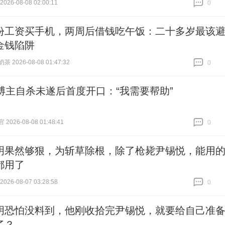
26-08-08 02:00:11
0
跟贴
0
份工资买手机，两周后借钱吃午饭：二十多岁最该
金钱陷阱
 2026-08-08 01:47:32
0
跟贴
0
岁博主自杀未遂后首度开口：“我需要帮助”
026-08-08 01:48:41
0
跟贴
0
明果然够狠，为斩草除根，除了枪毙尹锡悦，能用
都用了
26-08-07 03:28:58
0
跟贴
0
明恐怕没料到，他刚收拾完尹锡悦，就要给自己准
了？