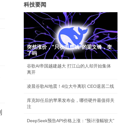
科技要闻
突然涨价，"只收电费钱"的梁文锋，变
了吗
谷歌AI帝国越建越大 打江山的人却开始集体
离开
狱
凌晨谷歌AI地震！4位大牛离职 CEO退居二线
库克卸任后的苹果发布会，哪些硬件最值得关
注
刑
DeepSeek预告API价格上涨：“预计涨幅较大”