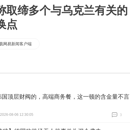
称取缔多个与乌克兰有关的
换点
载网易新闻客户端
韩国顶层财阀的，高端商务餐，这一顿的含金量不言
26-08-06 12:30:05
3
跟贴
3