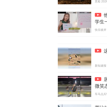
意烩 2026
学生
快乐彼岸 20
新知速报 20
微笑
车马点兵V 2