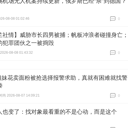
锡机场无人机案持续更新，俄罗斯已经“杀”到德国？
6-08-08 01:02:46
0
跟贴
0
兰社情】威胁市长四男被捕；帆板冲浪者碰撞身亡
的犯罪团伙之一被捣毁
26-08-08 01:43:32
0
跟贴
0
姐妹花卖面粉被抢选择报警求助，真就有困难就找警
黍
 2026-08-07 14:09:21
0
跟贴
0
人也变了：找对象最看重的不是心动，而是这个