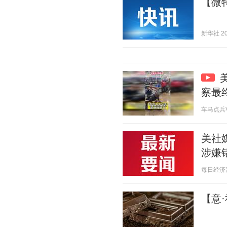
【微
新华社 202
察最
车马点兵V 2
美社
涉嫌
每日经济新闻
【意