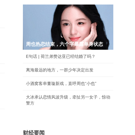
；
周也热恋结束，六个字暴露单身状态
E句话 | 荷兰弟赞达亚已经结婚了吗？
离海最远的地方，一群少年决定出发
小酒窝客串董璇新戏，直呼周也“小也”
大冰承认恋情风波升级，牵扯另一女子，惊动
警方
财经要闻