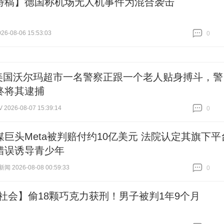
特稿】德国称机场无人机事件为混合袭击
6-08-06 15:53:03
0
跟贴
0
美国沃尔玛超市一名警察正跟一个老人贴身搏斗，警
终将其逮捕
026-08-07 15:39:14
0
跟贴
0
媒巨头Meta被判赔付约10亿美元 法院认定其旗下平
错误诱导青少年
 2026-08-08 00:59:33
0
跟贴
0
·社会】偷18颗巧克力获刑！男子被判1年9个月