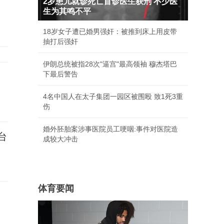
2岁患儿就诊死亡首诊医生获刑 不少医
生为其鸣不平
18岁女子遭已婚男强奸：被推到床上用皮带
抽打后强奸
伊朗总统被指28次"逼宫"最高领袖 穆杰塔巴
下最后警告
4名中国人在太子集团一园区被围殴 致1死3重
伤
婚外胚胎案涉事医院员工哽咽:事件对医院造
台
成较大冲击
体育要闻