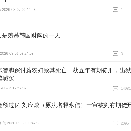
026-08-07 02:41:58
1
跟贴
1
又是羡慕韩国财阀的一天
26-08-06 08:24:03
3
跟贴
3
恶警脚踩讨薪农妇致其死亡，获五年有期徒刑，出
续喊冤
-08-04 12:47:02
14981
跟贴
14981
金额过亿 刘应成（原法名释永信）一审被判有期徒
 2026-05-30 00:42:59
2095
跟贴
2095