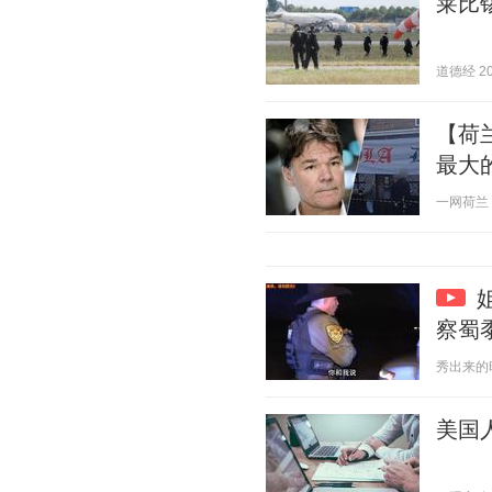
莱比
道德经 202
【荷
最大
一网荷兰 20
察蜀
秀出来的时尚
美国