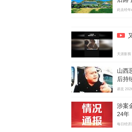
此去经年q 2
天涯影剪 20
山西
后持
易玄 2026
涉案
24年
每日经济新闻