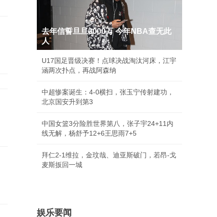
去年信誓旦旦3000万 今年NBA查无此
人
U17国足晋级决赛！点球决战淘汰河床，江宇
涵两次扑点，再战阿森纳
中超惨案诞生：4-0横扫，张玉宁传射建功，
北京国安升到第3
中国女篮3分险胜世界第八，张子宇24+11内
线无解，杨舒予12+6王思雨7+5
拜仁2-1维拉，金玟哉、迪亚斯破门，若昂-戈
麦斯扳回一城
娱乐要闻