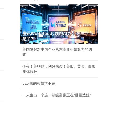
避
腾讯WorkBuddy领跑AI办公 阿里字节
急了?
美国发起对中国企业从东南亚租赁算力的调
查！
今夜！美联储，利好来袭！美股、黄金、白银
集体拉升
的
papi酱的智慧学不完
一人生出一个连，超级富豪正在“批量造娃”
备