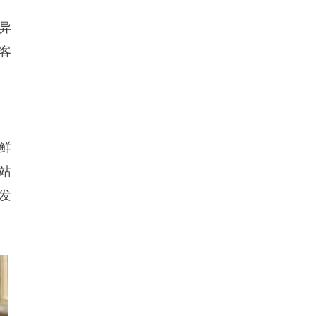
异
客
鲜
站
发