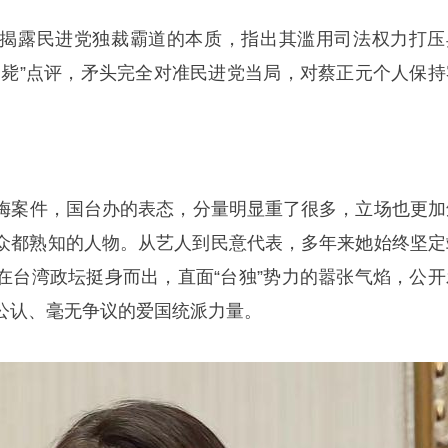
聚焦揭露民进党独裁霸道的本质，指出其滥用司法权力打压
自毙”点评，矛头完全对准民进党当局，对蔡正元个人保持
梅
案件，国台办的表态，分量明显重了很多，立场也更加
众都熟知的人物。从艺人到民意代表，多年来她始终坚定
在台湾政坛挺身而出，直面“台独”势力的嚣张气焰，公开
公认、毫无争议的爱国统派力量。