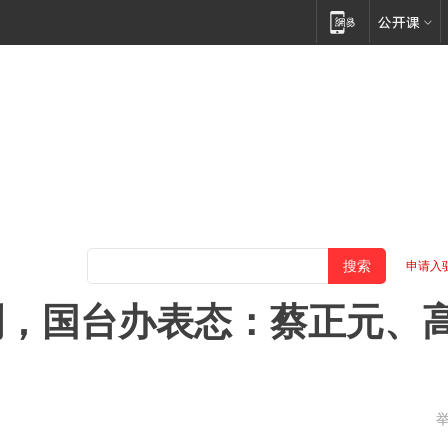
申请入
刑，国台办表态：蔡正元、