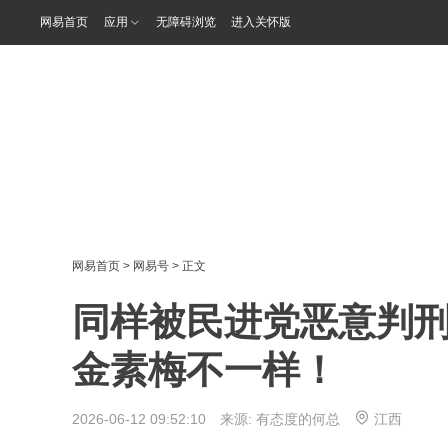
网易首页
应用
无障碍浏览
进入关怀版
网易首页
>
网易号
> 正文
同样被民进党恶意判
金素梅不一样！
2026-06-12 09:52:10 来源:
有态度的何总
江西