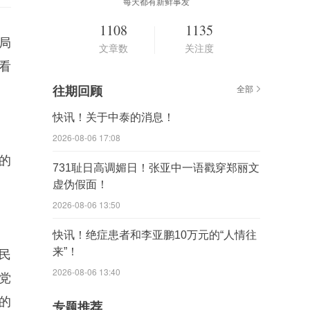
每天都有新鲜事发
1108
1135
局
文章数
关注度
看
往期回顾
全部
快讯！关于中泰的消息！
2026-08-06 17:08
的
731耻日高调媚日！张亚中一语戳穿郑丽文
虚伪假面！
2026-08-06 13:50
快讯！绝症患者和李亚鹏10万元的“人情往
来”！
民
2026-08-06 13:40
党
的
专题推荐