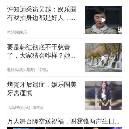
许知远采访吴越：娱乐圈
有戏拍身边都是好人，没
戏拍只能坐后排！
生活闻闻乐
要是韩红彻底不干慈善
了，大家猜会咋样？她多
半就会变成第二个冯
老幡爆笑大聪明
1跟贴
烤瓷牙后遗症，娱乐圈美
牙需谨慎
飞鸟聊娱乐Q
3跟贴
万人舞台隔空送祝福，谢霆锋两声生日快乐，藏着锋菲独有的浪漫