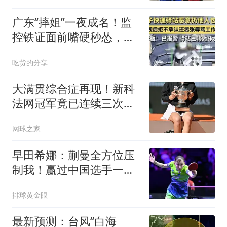
智和VS松岛辉空，央视直
播
广东“摔姐”一夜成名！监
控铁证面前嘴硬秒怂，评
论区已炸锅！
吃货的分享
大满贯综合症再现！新科
法网冠军竟已连续三次早
早出局
网球之家
早田希娜：蒯曼全方位压
制我！赢过中国选手一次
后很难再赢第二次
排球黄金眼
最新预测：台风“白海