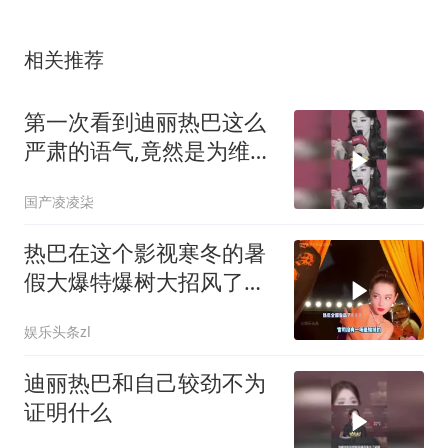
相关推荐
第一次看到迪丽热巴这么
严肃的语气,竟然是为维护
自己粉丝的权益！
国产凌凌柒
热巴在这个影视寒冬的暑
假大爆特爆树大招风了！
哎你们就扒吧！顶流是不
娱乐头条zl
怕被扒的！
迪丽热巴和自己较劲不为
证明什么