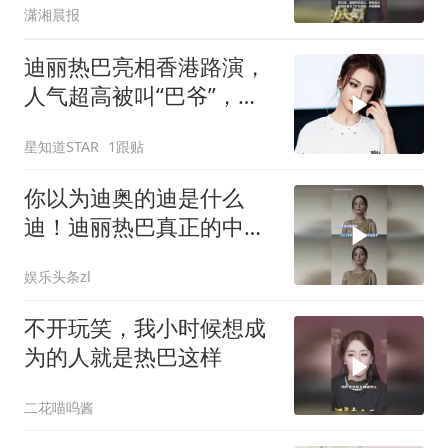
潇湘晨报
迪丽热巴亮相香港路演，
人气超高被叫“巴爷”，刘
嘉玲称她是客人
星知道STAR
1跟贴
你以为迪奥的迪是什么
迪！迪丽热巴真正的中雕
明珠从来不是说说！
娱乐头条zl
不开玩笑，我小时候想成
为的人就是热巴这样
二花喵呜酱