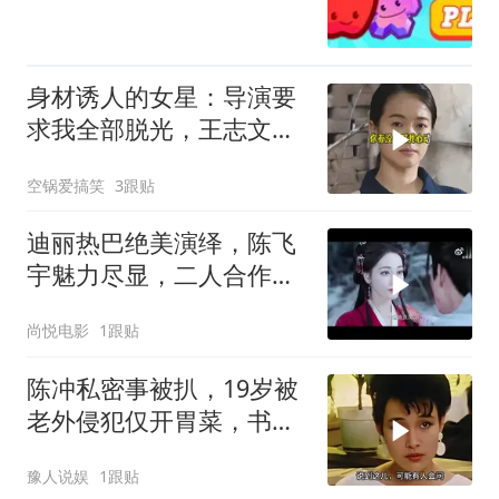
身材诱人的女星：导演要
求我全部脱光，王志文的
回答出人意料
空锅爱搞笑
3跟贴
迪丽热巴绝美演绎，陈飞
宇魅力尽显，二人合作看
点足
尚悦电影
1跟贴
陈冲私密事被扒，19岁被
老外侵犯仅开胃菜，书中
的描述太不堪入母
豫人说娱
1跟贴