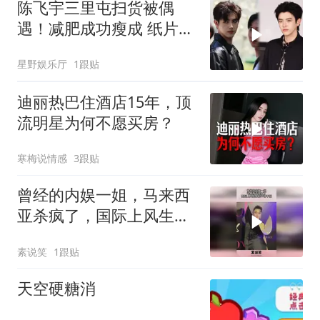
陈飞宇三里屯扫货被偶
遇！减肥成功瘦成 纸片
人，进组前疯狂采购引热
星野娱乐厅
1跟贴
议
迪丽热巴住酒店15年，顶
流明星为何不愿买房？
寒梅说情感
3跟贴
曾经的内娱一姐，马来西
亚杀疯了，国际上风生水
起不得不服！
素说笑
1跟贴
天空硬糖消