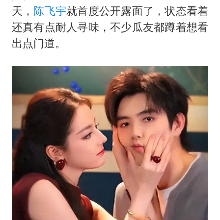
几元成本的AI广告导致千万市值蒸发
天，
陈飞宇
就首度公开露面了，状态看着
老挝国会主席赛宋蓬逝世
还真有点耐人寻味，不少瓜友都蹲着想看
茅台部分直营店飞天茅台提价
出点门道。
白海豚将正面袭击贯穿浙江
酒店回应车内过夜被收150元
乐享全民健身 共筑健康中国