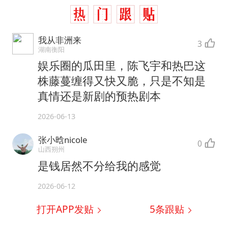
我从非洲来
3
湖南衡阳
娱乐圈的瓜田里，陈飞宇和热巴这
株藤蔓缠得又快又脆，只是不知是
真情还是新剧的预热剧本
2026-06-13
张小晗nicole
0
山西朔州
是钱居然不分给我的感觉
2026-06-12
打开APP发贴
5
条跟贴