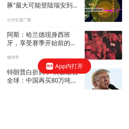
豚”最大可能登陆瑞安到三
门一带沿海！浙江多地发
台州交通广播
布山洪红色预警
阿斯：哈兰德现身西班
牙，享受赛季开始前的最
后几天假期
懂球帝
App内打开
特朗普白折腾了 美媒通告
全球：中国再买80万吨大
豆
冰语历史
最新！“白海豚”7级风圈触
及浙江！将于9日傍晚至
10日早晨登陆！多趟高