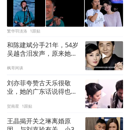
繁华羽淡洛
1跟贴
和陈建斌分手21年，54岁
吴越含泪发声，原来她和
黄渤是同类
枫哥闲谈
刘亦菲夸赞古天乐很敬
业，她的广东话说得也好
呢
贺南星
1跟贴
王晶揭开关之琳离婚原
因，与刘嘉玲有关，小35