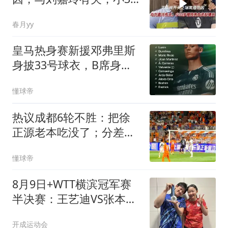
岁模特男友资料曝光
春月yy
皇马热身赛新援邓弗里斯
身披33号球衣，B席身披
31号
懂球帝
热议成都6轮不胜：把徐
正源老本吃没了；分差若
进入个位数会有连锁反应
懂球帝
8月9日+WTT横滨冠军赛
半决赛：王艺迪VS张本美
和，陈幸同VS蒯曼，张本
开成运动会