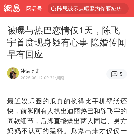
网易号
陈思诚零点晒照为佟丽娅庆生
马克·艾伦退出斯诺克中国公开赛
被曝与热巴恋情仅1天，陈飞
郑丽文：台湾从来没有“独立”过
宇首度现身疑有心事 隐婚传闻
新疆优化调整景区内自驾服务费
早有回应
情侣平潭拍日出坠崖1死1伤
酒店花洒现排泄物住客索赔遭拒
冰语历史
5
杭州全市有序停课
2026-06-12 09:31
·河南
上四休三，但降薪1000元，你接受吗？
36岁男演员成景区NPC后人气爆棚
最近娱乐圈的瓜真的换得比手机壁纸还
快，前脚刚有人扒出迪丽热巴和
陈飞宇
的
全民健身事业高质量发展
同款细节，后脚直接爆出两人同居、男方
台当局重金为“台独”织“皇帝新衣”
妈妈不认可的猛料。瓜爆出来才仅仅一