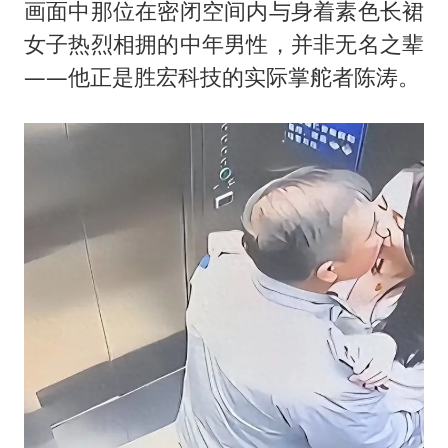
上海大部迎大暴雨
画面中那位在密闭空间内与身着素色长裙
以军士兵把枪口对准中国记者
女子热烈相拥的中年男性，并非无名之辈
——他正是胜宏科技的实际掌舵者陈涛。
白海豚在海上打了个结
方桃子代言广告视频已下架
外国游客的“中国游三件套”火了
构建更高水平的全民健身公共服务体系