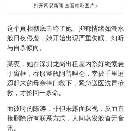
打开网易新闻 查看精彩图片
这个真相彻底击垮了她。抑郁情绪如潮水
般日夜侵袭，她开始出现严重失眠、幻听
与自杀倾向。
某夜，她在深圳龙岗出租屋内系好绳索悬
于窗框，吞服整瓶阿普唑仑，幸被千里迢
迢赶来的母亲撞门救下，紧急送医洗胃抢
救，才捡回一条命。
而彼时的陈涛，非但未露面探视，反而直
接删除所有联系方式，人间蒸发般杳无音
讯。