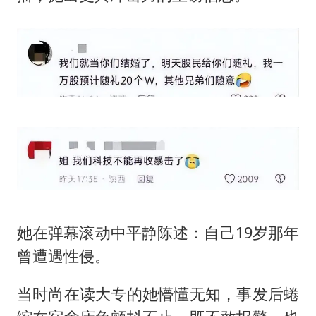
她在弹幕滚动中平静陈述：自己19岁那年
曾遭遇性侵。
当时尚在读大专的她懵懂无知，事发后蜷