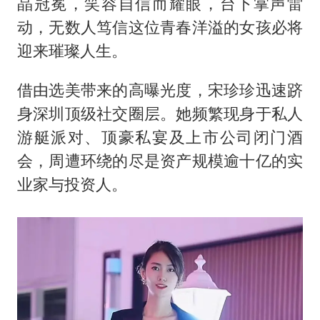
晶冠冕，笑容自信而耀眼，台下掌声雷
动，无数人笃信这位青春洋溢的女孩必将
迎来璀璨人生。
借由选美带来的高曝光度，宋珍珍迅速跻
身深圳顶级社交圈层。她频繁现身于私人
游艇派对、顶豪私宴及上市公司闭门酒
会，周遭环绕的尽是资产规模逾十亿的实
业家与投资人。