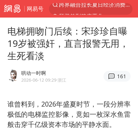
网易号
拜登前列腺癌恶化
白海豚逼近浙闽沿海
电梯拥吻门后续：宋珍珍自曝
伯克希尔净买入约200亿美元股票
19岁被强奸，直言报警无用，
四川宜宾5.5级地震后余震为何不断
生死看淡
武契奇会见泽连斯基有何意图
浙江海域将现5到8米巨浪到狂浪
哄动一时啊
161
2026年7月份居民消费价格同比上涨0.5%
2026-06-12 09:29
·浙江
“伊斯兰版北约”出现
上海中心城区暴雨预警由橙变红
谁曾料到，2026年盛夏时节，一段分辨率
极低的电梯监控影像，竟如一枚深水鱼雷
台铃电动车仅骑一年就断电趴窝
般击穿千亿级资本市场的平静水面。
白海豚5次眼壁置换