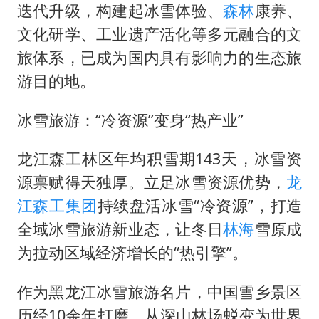
王艺迪2-4不敌张本美和止步4强
迭代升级，构建起冰雪体验、
森林
康养、
于东来直播和胖东来核心团队开会
文化研学、工业遗产活化等多元融合的文
2025年小学教师减少13.19万
旅体系，已成为国内具有影响力的生态旅
游目的地。
《龙餐馆》 冲奖
笔试第一被劝弃考涉事副校长被撤职
冰雪旅游：“冷资源”变身“热产业”
上海有出现龙卷潜势
龙江森工林区年均积雪期143天，冰雪资
奋力开创中国式现代化建设新局面
源禀赋得天独厚。立足冰雪资源优势，
龙
江森工集团
持续盘活冰雪“冷资源”，打造
全域冰雪旅游新业态，让冬日
林海
雪原成
为拉动区域经济增长的“热引擎”。
作为黑龙江冰雪旅游名片，中国雪乡景区
历经10余年打磨，从深山林场蜕变为世界