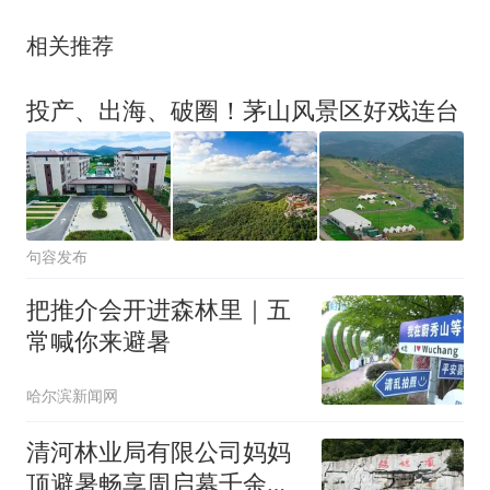
相关推荐
投产、出海、破圈！茅山风景区好戏连台
句容发布
把推介会开进森林里｜五
常喊你来避暑
哈尔滨新闻网
清河林业局有限公司妈妈
顶避暑畅享周启幕千余人