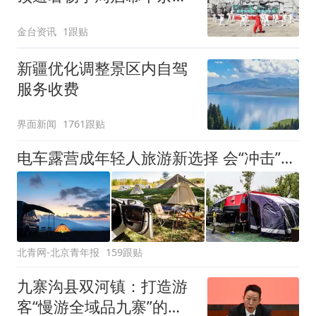
共赴森林清凉之约
金台资讯
1跟贴
新疆优化调整景区内自驾
服务收费
界面新闻
1761跟贴
电车露营成年轻人旅游新选择 会“冲击”传统住宿业吗？
北青网-北京青年报
159跟贴
九寨沟县双河镇：打造游
客“慢游全域品九寨”的第