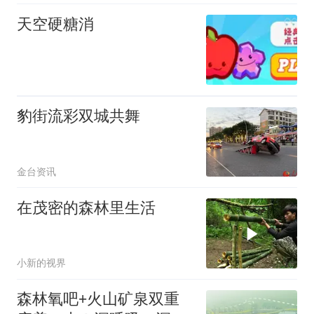
天空硬糖消
豹街流彩双城共舞
金台资讯
在茂密的森林里生活
小新的视界
森林氧吧+火山矿泉双重