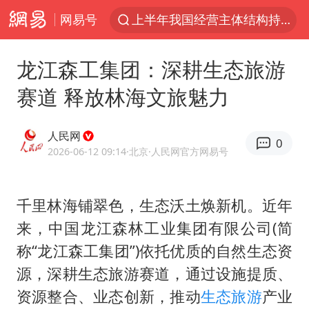
网易号
上半年我国经营主体结构持续优化
上海全域长途客运班次全部停运
龙江森工集团：深耕生态旅游
白海豚将给京津冀带来大暴雨
赛道 释放林海文旅魅力
王传君 《披荆斩棘》
上海暴雨红色预警
人民网
0
国足U17与阿森纳决赛取消 并列冠军
2026-06-12 09:14
·北京
·人民网官方网易号
王艺迪无缘横滨赛决赛
千里林海铺翠色，生态沃土焕新机。近年
于东来回应胖东来近25年老店年底关闭
来，中国龙江森林工业集团有限公司(简
上门女婿出轨女邻居多年被判重婚罪
称“龙江森工集团”)依托优质的自然生态资
女子发现前夫婚内与第三者育子
源，深耕生态旅游赛道，通过设施提质、
以军士兵把枪口对准中国记者
资源整合、业态创新，推动
生态旅游
产业