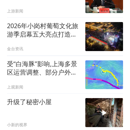
一站
上游新闻
2026年小岗村葡萄文化旅
游季启幕五大亮点打造夏
日文旅盛宴
金台资讯
受“白海豚”影响,上海多景
区运营调整、部分户外活
动取消或延期
上观新闻
升级了秘密小屋
小新的视界