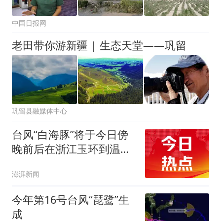
中国日报网
老田带你游新疆 | 生态天堂——巩留
巩留县融媒体中心
台风“白海豚”将于今日傍
晚前后在浙江玉环到温岭
一带登陆
澎湃新闻
今年第16号台风“琵鹭”生
成