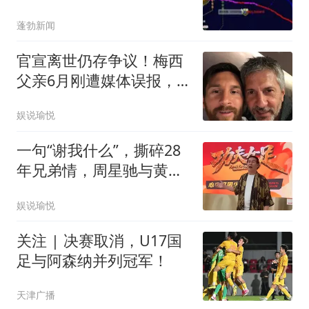
蓬勃新闻
官宣离世仍存争议！梅西
父亲6月刚遭媒体误报，
真相大白难平风波
娱说瑜悦
一句“谢我什么”，撕碎28
年兄弟情，周星驰与黄一
山到底为哪般
娱说瑜悦
关注 | 决赛取消，U17国
足与阿森纳并列冠军！
天津广播