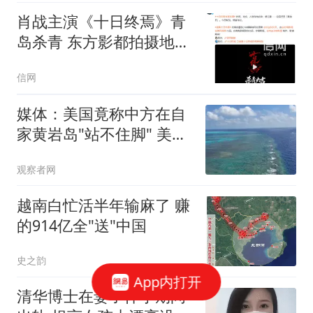
肖战主演《十日终焉》青
岛杀青 东方影都拍摄地限
时对外开放
信网
媒体：美国竟称中方在自
家黄岩岛"站不住脚" 美方
才是
观察者网
越南白忙活半年输麻了 赚
的914亿全"送"中国
史之韵
App内打开
清华博士在妻子怀孕期间