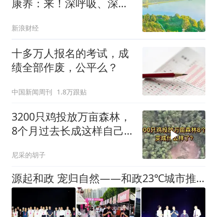
康养：来！深呼吸、深睡
眠、深度游
新浪财经
十多万人报名的考试，成
绩全部作废，公平么？
中国新闻周刊
1.8万跟贴
3200只鸡投放万亩森林，
8个月过去长成这样自己
都不敢相信！
尼采的胡子
源起和政 宠归自然——和政23℃城市推广暨宠伊宠品牌上市发布会圆满举行