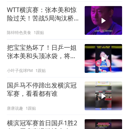
WTT横滨赛：张本美和惊
险过关！苦战5局淘汰桥
本，晋级约战国乒
陈锌特色美食
1跟贴
把宝宝热坏了！日乒一姐
张本美和头顶冰袋，将对
阵国乒女神陈熠
小叶子侃球FM
1跟贴
国乒马不停蹄出发横滨冠
军赛，看看都有谁
唐唐说趣
1跟贴
横滨冠军赛首日国乒1胜2