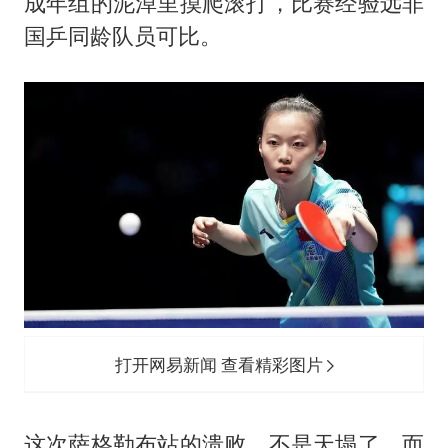
成年组的泥淖里摸爬滚打，比赛经验远非
国乒同龄队员可比。
打开网易新闻 查看精彩图片
这次萨格勒布站的溃败，不是天塌了，而