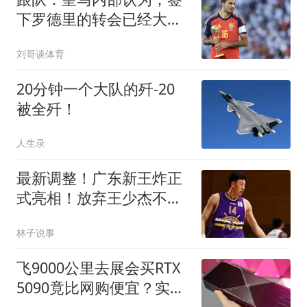
下罗德里的转会已经大概
率没戏了
刘哥谈体育
20分钟一个大队的歼-20
被全歼！
人生录
最新调整！广东新王炸正
式亮相！放弃王少杰不追
胡金秋球队大换血
林子说事
飞9000公里去展会买RTX
5090竟比网购便宜？实测