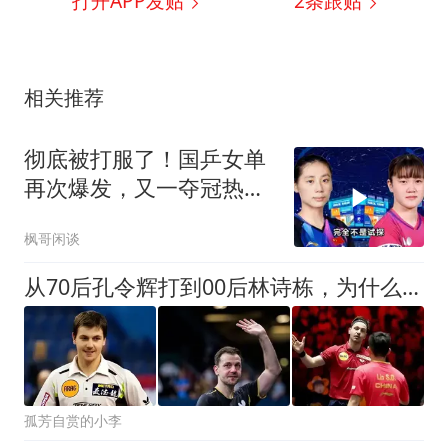
打开APP发贴
2
条跟贴
相关推荐
彻底被打服了！国乒女单
再次爆发，又一夺冠热门
惨遭血洗
枫哥闲谈
从70后孔令辉打到00后林诗栋，为什么球台对面还是波尔？
孤芳自赏的小李