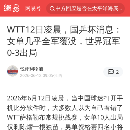
网易号
台风白海豚影响中国已成定局
佛得角门将亮相智利俱乐部主场
WTT12日凌晨，国乒坏消息：
U17国足1分钟轰2球
女单几乎全军覆没，世界冠军
五粮液渠道价一箱上涨近百元
0-3出局
宇树科技发行价格150.80元/股
法国将禁止“未经同意的电话营销”
锐评利物浦
2
宇树科技王兴兴身家有望超200亿元
2026-06-12 09:05
·江西
泰国一女公务员妆容引争议 本人回应
80后女柜员逆袭成4200亿银行副行长
2026年6月12日凌晨，当中国球迷打开手
机比分软件时，大多数人以为自己看错了
27岁女子成组织卖淫集团主犯被通缉
WTT萨格勒布常规挑战赛，女单10人出局
吉林一“温度计大楼”读数爆表
仅剩陈熠一根独苗，男单资格赛四名小将