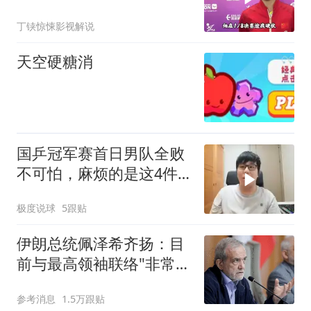
乒！王艺迪约战伊藤
丁铗惊悚影视解说
天空硬糖消
国乒冠军赛首日男队全败
不可怕，麻烦的是这4件
事，还要靠王楚钦
极度说球
5跟贴
伊朗总统佩泽希齐扬：目
前与最高领袖联络"非常困
难"
参考消息
1.5万跟贴