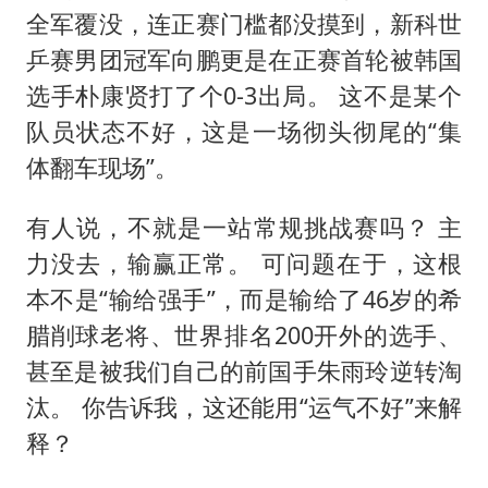
女子利用漏洞0元薅走3000多件家电
全军覆没，连正赛门槛都没摸到，新科
世
24小时不关空调 电费会更低吗
乒赛
男团冠军向鹏更是在正赛首轮被韩国
东方甄选被判赔偿江小白30万元
选手朴康贤打了个0-3出局。 这不是某个
奋进开新局 实干挑大梁
队员状态不好，这是一场彻头彻尾的“集
体翻车现场”。
有人说，不就是一站常规挑战赛吗？ 主
力没去，输赢正常。 可问题在于，这根
本不是“输给强手”，而是输给了46岁的希
腊削球老将、世界排名200开外的选手、
甚至是被我们自己的前国手朱雨玲逆转淘
汰。 你告诉我，这还能用“运气不好”来解
释？