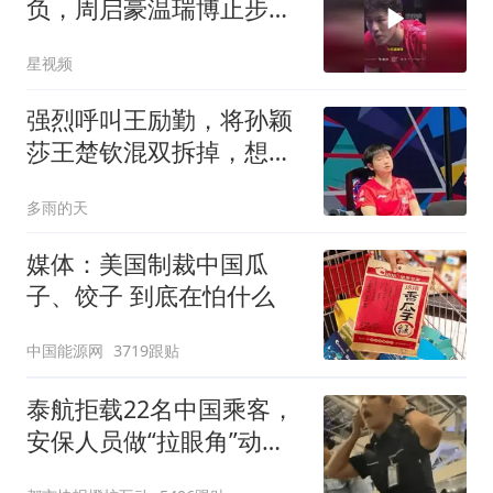
负，周启豪温瑞博止步首
轮
星视频
强烈呼叫王励勤，将孙颖
莎王楚钦混双拆掉，想起
王皓，王涛等三段犀利话
多雨的天
媒体：美国制裁中国瓜
子、饺子 到底在怕什么
中国能源网
3719跟贴
泰航拒载22名中国乘客，
安保人员做“拉眼角”动
作，泰国机场最新回应：