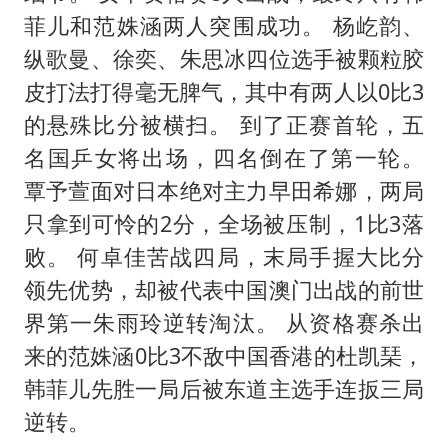
菲儿和范姝涵两人突围成功。 杨屹韵、
纵歌曼、徐奕、朱思冰四位选手被颗粒胶
皮打法打得毫无脾气，其中有两人以0比3
的悬殊比分被横扫。 到了正赛首轮，五
名国乒女将出场，四名倒在了第一轮。
覃予萱面对日本绝对主力早田希娜，两局
只拿到可怜的2分，全场被压制，1比3落
败。 何卓佳苦战四局，末局手握大比分
领先优势，却被代表中国澳门出战的前世
界第一朱雨玲逆转淘汰。 从资格赛杀出
来的范姝涵0比3不敌中国香港的杜凯琹，
韩菲儿先胜一局后被东道主选手连扳三局
逆转。