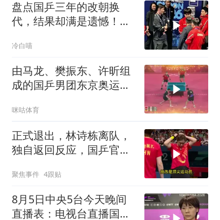
盘点国乒三年的改朝换
代，结果却满是遗憾！，
有的累了，有的走了
冷白喵
由马龙、樊振东、许昕组
成的国乒男团东京奥运会
夺冠，达成该项目四连冠
咪咕体育
的成就
正式退出，林诗栋离队，
独自返回反应，国乒官
宣，原因曝光
聚焦事件
4跟贴
8月5日中央5台今天晚间
直播表：电视台直播国