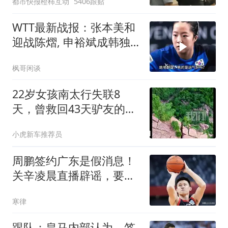
都市快报橙柿互动
5406跟贴
拒绝登机决定由航司作
出；亲历者：曾承诺免费
WTT最新战报：张本美和
改签但没兑现
迎战陈熠, 申裕斌成韩独
苗, 国乒小将立大功
枫哥闲谈
22岁女孩南太行失联8
天，曾救回43天驴友的野
马大哥再上山
小虎新车推荐员
周鹏签约广东是假消息！
关辛凌晨直播辟谣，要自
媒体拿出证据来
寒律
跟队：皇马内部认为，签