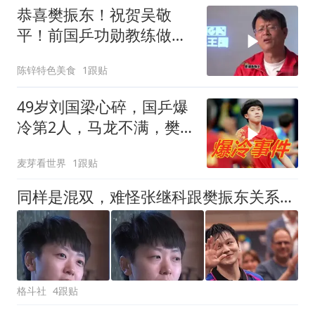
恭喜樊振东！祝贺吴敬
平！前国乒功勋教练做出
重要决定：师徒重逢
陈锌特色美食
1跟贴
49岁刘国梁心碎，国乒爆
冷第2人，马龙不满，樊
振东不满！
麦芽看世界
1跟贴
同样是混双，难怪张继科跟樊振东关系好，两个人都是顶好的人！
格斗社
4跟贴