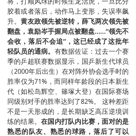
将，打顺风球的时候生龙活虎，一旦比分
胶着或者落后，动作马上变形，失误率飙
升。
黄友政领先被逆转，薛飞两次领先被
翻盘，袁励岑手握局点被翻盘……“领先不
会收，落后不会追”，这已经成了这批年
轻队员的通病。
有数据佐证：过去一个赛
季的乒超联赛数据显示，国乒新生代球员
（2000年后出生）在对阵外协会选手时的
胜率仅为71%，而同样年龄段的日本新生
代（如松岛辉空、篠塚大登）在国际赛场
同级别对手的胜率达到了82%。 这种差距
不是一天形成的，是长期缺乏高压逆境训
练的结果。
在国内打队内比赛，面对的是
熟悉的队友、熟悉的球路，落后了可以