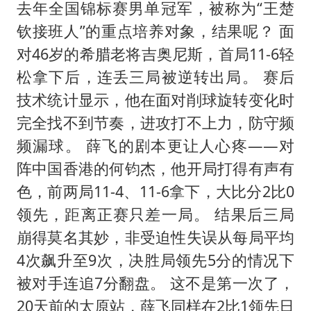
去年全国锦标赛男单冠军，被称为“王楚
钦接班人”的重点培养对象，结果呢？ 面
对46岁的希腊老将吉奥尼斯，首局11-6轻
松拿下后，连丢三局被逆转出局。 赛后
技术统计显示，他在面对削球旋转变化时
完全找不到节奏，进攻打不上力，防守频
频漏球。 薛飞的剧本更让人心疼——对
阵中国香港的何钧杰，他开局打得有声有
色，前两局11-4、11-6拿下，大比分2比0
领先，距离正赛只差一局。 结果后三局
崩得莫名其妙，非受迫性失误从每局平均
4次飙升至9次，决胜局领先5分的情况下
被对手连追7分翻盘。 这不是第一次了，
20天前的太原站，薛飞同样在2比1领先日