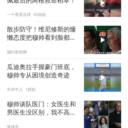
佩最后的两根救命稻草！
一个香蕉说球
45跟贴
散步防守！维尼修斯的慵
懒态度把穆帅看到脸都黑
了
编织教程啊
瓜迪奥拉手握豪门班底，
穆帅专从困境创造奇迹
市井中人
1跟贴
穆帅谈队医门：女医生和
男医生没区别，我不高兴
时言语会过激
懂球帝