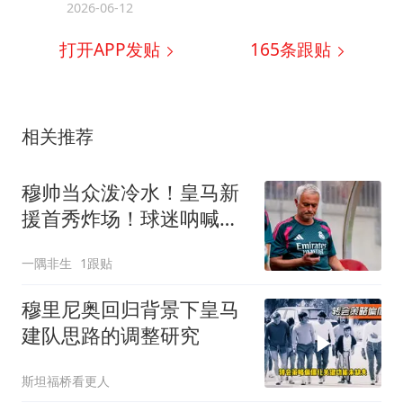
2026-06-12
打开APP发贴
165
条跟贴
相关推荐
穆帅当众泼冷水！皇马新
援首秀炸场！球迷呐喊挤
掉两大主力
一隅非生
1跟贴
穆里尼奥回归背景下皇马
建队思路的调整研究
斯坦福桥看更人