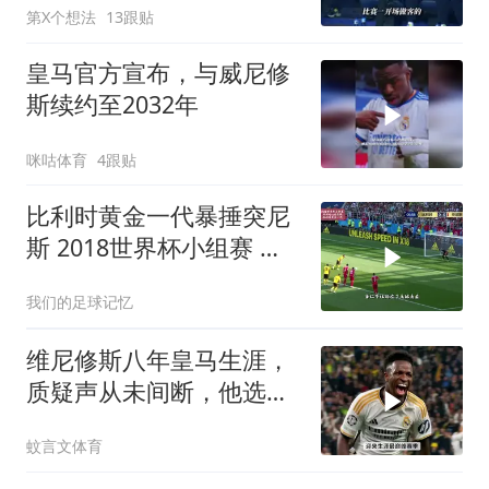
第X个想法
13跟贴
皇马官方宣布，与威尼修
斯续约至2032年
咪咕体育
4跟贴
比利时黄金一代暴捶突尼
斯 2018世界杯小组赛 阿
扎尔 卢卡库梅开二度
我们的足球记忆
维尼修斯八年皇马生涯，
质疑声从未间断，他选择
用实力回击
蚊言文体育