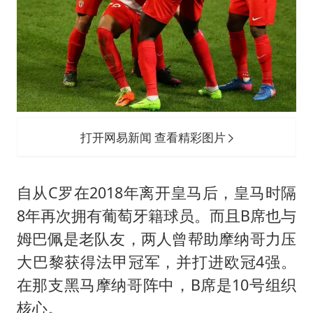
打开网易新闻 查看精彩图片
自从C罗在2018年离开皇马后，皇马时隔
8年再次拥有葡萄牙籍球员。而且B席也与
姆巴佩是老队友，两人曾帮助摩纳哥力压
大巴黎获得法甲冠军，并打进欧冠4强。
在那支黑马摩纳哥阵中，B席是10号组织
核心。