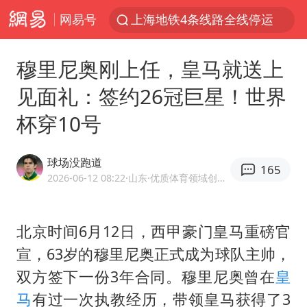
网易号
上海地铁4条线路全线停运
4.2平卫生间补漏注胶花1.55万
穆里尼奥刚上任，皇马就送上
白海豚路径图
见面礼：签约26冠巨星！世界
宇树申购 中一签有望赚20万元
杯穿10号
今日有3只新股申购
武汉3名城管协管员殴打摊主被刑拘
球场没跑道
165
白海豚可深入内陆制造大范围风雨
2026-06-12 08:22
·山东
·优质体育领域创作者
NBA传奇教练老尼尔森去世
男子结婚8年3个女儿都不是亲生
北京时间6月12日，西甲豪门皇马重磅官
宣，63岁的穆里尼奥正式成为球队主帅，
手机真会“偷听”我们说话吗
双方签下一份3年合同。穆里尼奥曾在
皇
轰-6K到底是不是战略轰炸机
马
有过一次执教经历，带领皇马获得了3