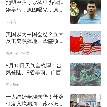
加盟巴萨，罗德里为何拒
绝皇马，原因曝光，原已
基本确定加盟
88体育
美国以为中国会忍？五大
反击突然落地，华盛顿没
想到踢到硬板
南风不及你温柔
8月10日天气全梳理：台
风登陆、9省暴雨、广西
高温即将缓解
三火师弟
一人结婚全族来华！外嫁
引发入境漏洞，该不该取