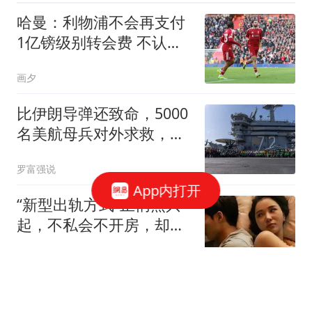
哈曼：利物浦不会再支付
1亿镑级别转会费 不认为
伊劳拉必须夺冠
画夕
比伊朗导弹还致命，5000
名美航母兵对外求救，马
上就要崩溃了
罗富强说
App内打开
“新型出轨方式”正悄热兴
起，不私会不开房，却正
在毁掉千万家庭
风起见你
破案了！张本兄妹同时夺