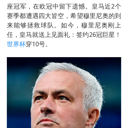
“皋”在低处
座冠军，在欧冠中留下遗憾。皇马近2个
面对面丨蔡磊：与渐冻症抗争 纵使不敌 也不屈服
赛季都遭遇四大皆空，希望穆里尼奥的到
5万小车卖不动 微型代步车集体遇冷
来能够拯救球队。如今，穆里尼奥刚上
加沙约14万栋建筑被完全摧毁
任，皇马就送上见面礼：签约26冠巨星！
世界杯
穿10号。
从科技创新看开局起步的时与势