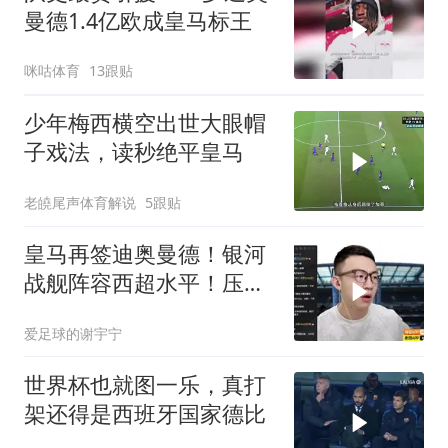
曼德1.4亿欧成皇马标王
咪咕体育
13跟贴
少年梅西横空出世大眼帽
子戏法，读秒绝平皇马
老皢尾声体育解说
5跟贴
皇马再签迪奥曼德！银河
战舰阵容西超水平！压不
住巴萨就是失败
爱足球的谢宇宁
世界杯也就图一乐，真打
架还得是西班牙国家德比