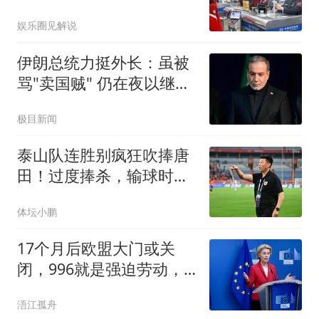
消外嫁女国籍？
娱乐圈见解说
伊朗总统力挺外长：虽被
骂"卖国贼" 仍在夜以继日
工作
极目新闻
泰山队连胜别疯狂吹捧唐
田！过度捧杀，输球时反
噬只会更狠
体坛小鹏
17个月后欧盟大门或关
闭，996就是强迫劳动，9
成中小企业却还没醒
浯江孤舟