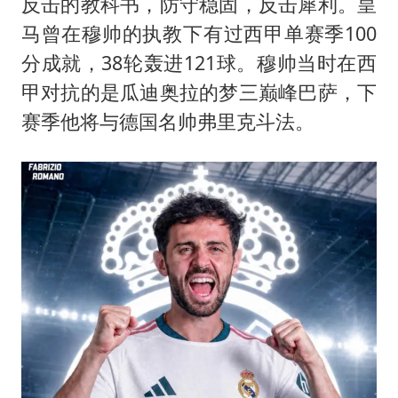
反击的教科书，防守稳固，反击犀利。皇
马曾在穆帅的执教下有过西甲单赛季100
分成就，38轮轰进121球。穆帅当时在西
甲对抗的是
瓜迪奥拉
的梦三巅峰巴萨，下
赛季他将与德国名帅弗里克斗法。