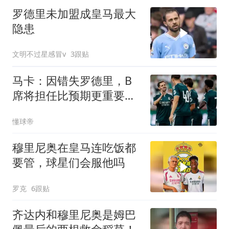
罗德里未加盟成皇马最大
隐患
文明不过星感冒v
3跟贴
马卡：因错失罗德里，B
席将担任比预期更重要的
组织核心
懂球帝
穆里尼奥在皇马连吃饭都
要管，球星们会服他吗
罗克
6跟贴
齐达内和穆里尼奥是姆巴