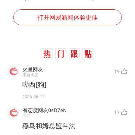
打开网易新闻体验更佳
火星网友
19
来自火星
呦西[狗]
2026-06-12
有态度网友0sD7eN
17
浙江
穆鸟和姆总监斗法