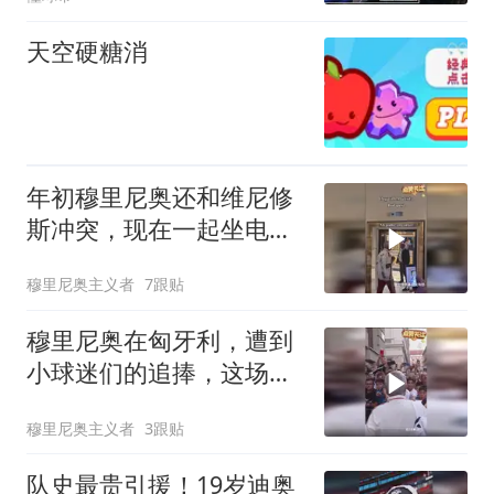
天空硬糖消
年初穆里尼奥还和维尼修
斯冲突，现在一起坐电
梯，好的跟爷孙一样
穆里尼奥主义者
7跟贴
穆里尼奥在匈牙利，遭到
小球迷们的追捧，这场比
赛B席是中场核心
穆里尼奥主义者
3跟贴
队史最贵引援！19岁迪奥